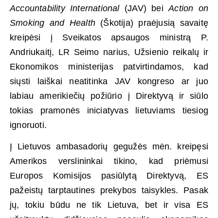
Accountability International
(JAV) bei
Action on
Smoking and Health
(Škotija) praėjusią savaitę
kreipėsi į Sveikatos apsaugos ministrą P.
Andriukaitį, LR Seimo narius, Užsienio reikalų ir
Ekonomikos ministerijas patvirtindamos, kad
siųsti laiškai neatitinka JAV kongreso ar juo
labiau amerikiečių požiūrio į Direktyvą ir siūlo
tokias pramonės iniciatyvas lietuviams tiesiog
ignoruoti.
Į Lietuvos ambasadorių gegužės mėn. kreipęsi
Amerikos verslininkai tikino, kad priėmusi
Europos Komisijos pasiūlytą Direktyvą, ES
pažeistų tarptautines prekybos taisykles. Pasak
jų, tokiu būdu ne tik Lietuva, bet ir visa ES