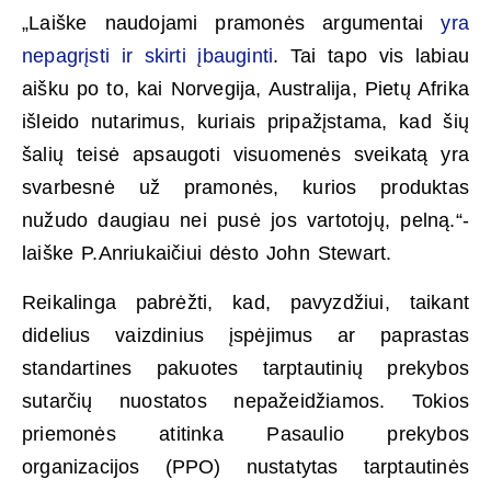
„Laiške naudojami pramonės argumentai
yra
nepagrįsti ir skirti įbauginti
. Tai tapo vis labiau
aišku po to, kai Norvegija, Australija, Pietų Afrika
išleido nutarimus, kuriais pripažįstama, kad šių
šalių teisė apsaugoti visuomenės sveikatą yra
svarbesnė už pramonės, kurios produktas
nužudo daugiau nei pusė jos vartotojų, pelną.“-
laiške P.Anriukaičiui dėsto John Stewart.
Reikalinga pabrėžti, kad, pavyzdžiui, taikant
didelius vaizdinius įspėjimus ar paprastas
standartines pakuotes tarptautinių prekybos
sutarčių nuostatos nepažeidžiamos. Tokios
priemonės atitinka Pasaulio prekybos
organizacijos (PPO) nustatytas tarptautinės