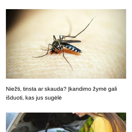
Niežti, tinsta ar skauda? Įkandimo žymė gali
išduoti, kas jus sugėlė