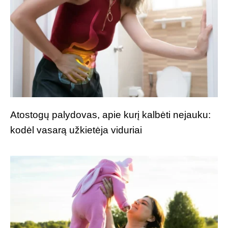
Atostogų palydovas, apie kurį kalbėti nejauku:
kodėl vasarą užkietėja viduriai