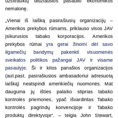
užsitrauktų didžiausios pasaulio ekonomikos
nemalonę.
„Vienai iš laišką pasirašiusių organizacijų –
Amerikos prekybos rūmams, priklauso visos JAV
įsikurusios tabako korporacijos. Amerikos
prekybos rūmai
yra gerai žinomi dėl savo
ilgamečių bandymų pakenkti visuomenės
sveikatos politikos pažangai JAV ir visame
pasaulyje
. Ši ir kitos panašios organizacijos
(aut.past. pasirašiusios ambasadoriui adresuotą
laišką) neatspindi amerikiečių nuomonės. Mat
dauguma jų išties palaiko stiprias tabako
kontrolės priemones, ypač išvardintas Tabako
kontrolės pagrindų konvencijoje ir Tabako
produktų direktyvoje“. – teigia John Stewart,