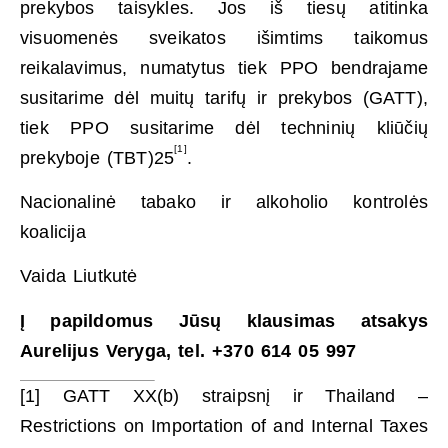
prekybos taisykles. Jos iš tiesų atitinka
visuomenės sveikatos išimtims taikomus
reikalavimus, numatytus tiek PPO bendrajame
susitarime dėl muitų tarifų ir prekybos (GATT),
tiek PPO susitarime dėl techninių kliūčių
[1]
prekyboje (TBT)25
.
Nacionalinė tabako ir alkoholio kontrolės
koalicija
Vaida Liutkutė
Į papildomus Jūsų klausimas atsakys
Aurelijus Veryga, tel. +370
614 05 997
[1] GATT XX(b) straipsnį ir Thailand –
Restrictions on Importation of and Internal Taxes