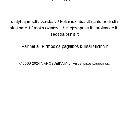
statybajums.lt
/
verslo.tv
/
kelioniuklubas.lt
/
automedia.lt
/
skaitome.lt
/
mokslozinios.lt
/
zvejosapnas.lt
/
motinyste.lt
/
seostraipsnis.lt
Partneriai:
Pirmosios pagalbos kursai
/
livinn.lt
© 2009-2024 MANOSVEIKATA.LT Visos teisės saugomos.