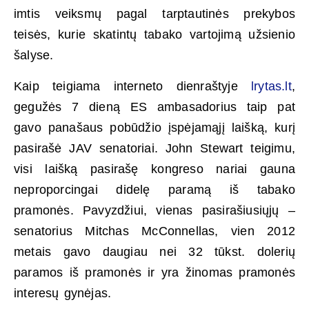
imtis veiksmų pagal tarptautinės prekybos
teisės, kurie skatintų tabako vartojimą užsienio
šalyse.
Kaip teigiama interneto dienraštyje
lrytas.lt
,
gegužės 7 dieną ES ambasadorius taip pat
gavo panašaus pobūdžio įspėjamąjį laišką, kurį
pasirašė JAV senatoriai. John Stewart teigimu,
visi laišką pasirašę kongreso nariai gauna
neproporcingai didelę paramą iš tabako
pramonės. Pavyzdžiui, vienas pasirašiusiųjų –
senatorius Mitchas McConnellas, vien 2012
metais gavo daugiau nei 32 tūkst. dolerių
paramos iš pramonės ir yra žinomas pramonės
interesų gynėjas.