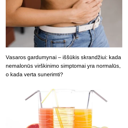
Vasaros gardumynai – iššūkis skrandžiui: kada
nemalonūs virškinimo simptomai yra normalūs,
o kada verta sunerimti?