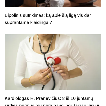
Bipolinis sutrikimas: ką apie šią ligą vis dar
suprantame klaidingai?
Kardiologas R. Pranevičius: 8 iš 10 juntamų
širdies permušimų nėra pavojingi, tačiau visų jų