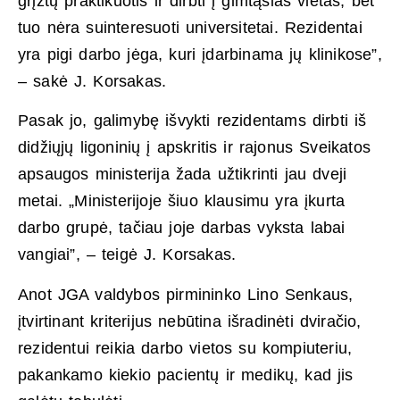
grįžtų praktikuotis ir dirbti į gimtąsias vietas, bet
tuo nėra suinteresuoti universitetai. Rezidentai
yra pigi darbo jėga, kuri įdarbinama jų klinikose”,
– sakė J. Korsakas.
Pasak jo, galimybę išvykti rezidentams dirbti iš
didžiųjų ligoninių į apskritis ir rajonus Sveikatos
apsaugos ministerija žada užtikrinti jau dveji
metai. „Ministerijoje šiuo klausimu yra įkurta
darbo grupė, tačiau joje darbas vyksta labai
vangiai”, – teigė J. Korsakas.
Anot JGA valdybos pirmininko Lino Senkaus,
įtvirtinant kriterijus nebūtina išradinėti dviračio,
rezidentui reikia darbo vietos su kompiuteriu,
pakankamo kiekio pacientų ir medikų, kad jis