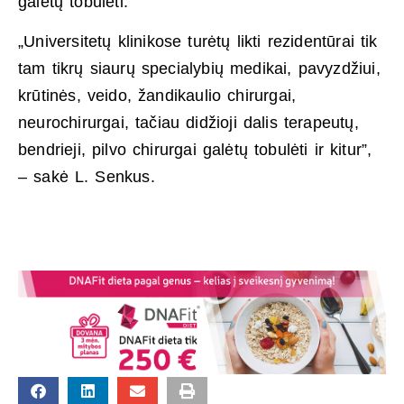
galėtų tobulėti.
„Universitetų klinikose turėtų likti rezidentūrai tik
tam tikrų siaurų specialybių medikai, pavyzdžiui,
krūtinės, veido, žandikaulio chirurgai,
neurochirurgai, tačiau didžioji dalis terapeutų,
bendrieji, pilvo chirurgai galėtų tobulėti ir kitur”,
– sakė L. Senkus.