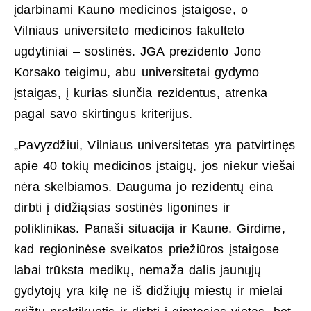
įdarbinami Kauno medicinos įstaigose, o
Vilniaus universiteto medicinos fakulteto
ugdytiniai – sostinės. JGA prezidento Jono
Korsako teigimu, abu universitetai gydymo
įstaigas, į kurias siunčia rezidentus, atrenka
pagal savo skirtingus kriterijus.
„Pavyzdžiui, Vilniaus universitetas yra patvirtinęs
apie 40 tokių medicinos įstaigų, jos niekur viešai
nėra skelbiamos. Dauguma jo rezidentų eina
dirbti į didžiąsias sostinės ligonines ir
poliklinikas. Panaši situacija ir Kaune. Girdime,
kad regioninėse sveikatos priežiūros įstaigose
labai trūksta medikų, nemaža dalis jaunųjų
gydytojų yra kilę ne iš didžiųjų miestų ir mielai