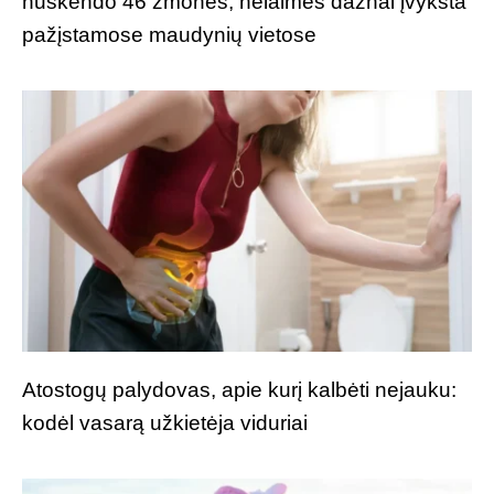
nuskendo 46 žmonės, nelaimės dažnai įvyksta
pažįstamose maudynių vietose
Atostogų palydovas, apie kurį kalbėti nejauku:
kodėl vasarą užkietėja viduriai