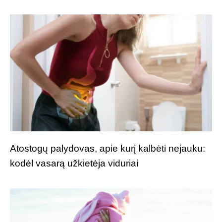
Atostogų palydovas, apie kurį kalbėti nejauku:
kodėl vasarą užkietėja viduriai