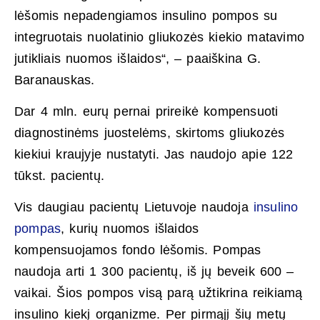
lėšomis nepadengiamos insulino pompos su
integruotais nuolatinio gliukozės kiekio matavimo
jutikliais nuomos išlaidos“, – paaiškina G.
Baranauskas.
Dar 4 mln. eurų pernai prireikė kompensuoti
diagnostinėms juostelėms, skirtoms gliukozės
kiekiui kraujyje nustatyti. Jas naudojo apie 122
tūkst. pacientų.
Vis daugiau pacientų Lietuvoje naudoja
insulino
pompas
, kurių nuomos išlaidos
kompensuojamos fondo lėšomis. Pompas
naudoja arti 1 300 pacientų, iš jų beveik 600 –
vaikai. Šios pompos visą parą užtikrina reikiamą
insulino kiekį organizme. Per pirmąjį šių metų