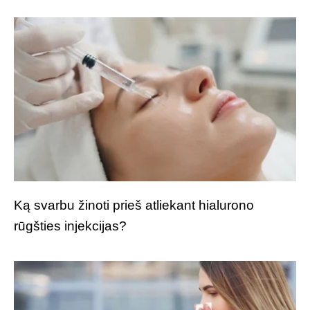
Ką svarbu žinoti prieš atliekant hialurono
rūgšties injekcijas?