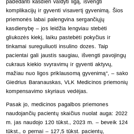
padedanti kasdien valdyti ligą, išvengti
komplikacijų ir gyventi visavertį gyvenimą. Šios
priemonės labai palengvina sergančiųjų
kasdienybę – jos leidžia lengviau stebėti
gliukozės kiekį, laiku pastebėti pokyčius ir
tinkamai sureguliuoti insulino dozes. Taip
pacientai gali jaustis saugiau, išvengti pavojingų
cukraus kiekio svyravimų ir gyventi aktyvų,
mažiau nuo ligos priklausomą gyvenimą“, – sako
Giedrius Baranauskas, VLK Medicinos priemonių
kompensavimo skyriaus vedėjas.
Pasak jo, medicinos pagalbos priemones
naudojančių pacientų skaičius nuolat auga: 2022
m. jas naudojo 120 tūkst., 2023 m. – beveik 124
tūkst., o pernai – 127,5 tūkst. pacientų,