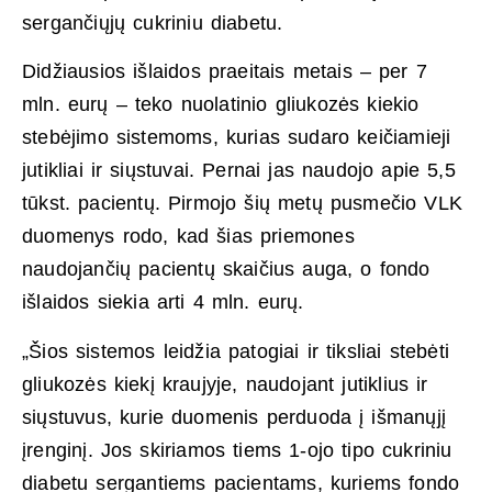
sergančiųjų cukriniu diabetu.
Didžiausios išlaidos praeitais metais – per 7
mln. eurų – teko nuolatinio gliukozės kiekio
stebėjimo sistemoms, kurias sudaro keičiamieji
jutikliai ir siųstuvai. Pernai jas naudojo apie 5,5
tūkst. pacientų. Pirmojo šių metų pusmečio VLK
duomenys rodo, kad šias priemones
naudojančių pacientų skaičius auga, o fondo
išlaidos siekia arti 4 mln. eurų.
„Šios sistemos leidžia patogiai ir tiksliai stebėti
gliukozės kiekį kraujyje, naudojant jutiklius ir
siųstuvus, kurie duomenis perduoda į išmanųjį
įrenginį. Jos skiriamos tiems 1-ojo tipo cukriniu
diabetu sergantiems pacientams, kuriems fondo