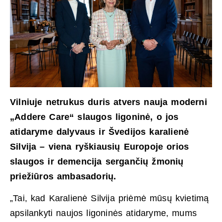
Vilniuje netrukus duris atvers nauja moderni
„Addere Care“ slaugos ligoninė, o jos
atidaryme dalyvaus ir Švedijos karalienė
Silvija – viena ryškiausių Europoje orios
slaugos ir demencija sergančių žmonių
priežiūros ambasadorių.
„Tai, kad Karalienė Silvija priėmė mūsų kvietimą
apsilankyti naujos ligoninės atidaryme, mums