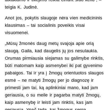
teigia K. Judinė.
Anot jos, pokytis slaugoje nėra vien medicininis
klausimas – tai socialinis poveikis visai
visuomenei.
„Mūsų žmonės daug metų svajoja apie orią
slaugą. Gaila, kad daugelis jų jos nesulaukia.
Orumas pirmiausia siejamas su galimybe rinktis,
būti matomam kaip asmenybei iki pat gyvenimo
pabaigos. Tai ir yra į žmogų orientuotos slaugos
esmė – ne matyti žmogų per jo diagnozę ir
primesti jam tai, ką aplinkiniai mano, kad jam
geriausia, o su meile ir pagarba matyti žmogų,
kaip asmenybę ir leisti jam rinktis, kas jam
geriausia. Ypač tada, kai žmogus serga