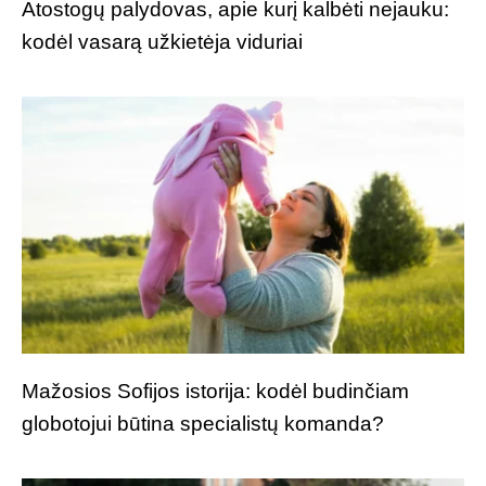
Atostogų palydovas, apie kurį kalbėti nejauku:
kodėl vasarą užkietėja viduriai
Mažosios Sofijos istorija: kodėl budinčiam
globotojui būtina specialistų komanda?