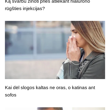
Ką svarbu žinoti prieš atliekant hialurono
rūgšties injekcijas?
Kai dėl slogos kaltas ne oras, o katinas ant
sofos