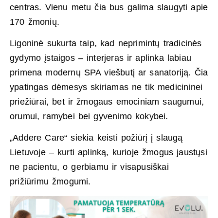
centras. Vienu metu čia bus galima slaugyti apie
170 žmonių.
Ligoninė sukurta taip, kad neprimintų tradicinės
gydymo įstaigos – interjeras ir aplinka labiau
primena modernų SPA viešbutį ar sanatoriją. Čia
ypatingas dėmesys skiriamas ne tik medicininei
priežiūrai, bet ir žmogaus emociniam saugumui,
orumui, ramybei bei gyvenimo kokybei.
„Addere Care“ siekia keisti požiūrį į slaugą
Lietuvoje – kurti aplinką, kurioje žmogus jaustųsi
ne pacientu, o gerbiamu ir visapusiškai
prižiūrimu žmogumi.