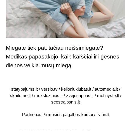
Miegate tiek pat, tačiau neišsimiegate?
Medikas papasakojo, kaip karščiai ir ilgesnės
dienos veikia mūsų miegą
statybajums.lt
/
verslo.tv
/
kelioniuklubas.lt
/
automedia.lt
/
skaitome.lt
/
mokslozinios.lt
/
zvejosapnas.lt
/
motinyste.lt
/
seostraipsnis.lt
Partneriai:
Pirmosios pagalbos kursai
/
livinn.lt