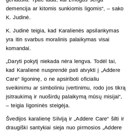
demencija ar kitomis sunkiomis ligomis“, – sako
K. Judinė.
K. Judinė teigia, kad Karalienės apsilankymas
yra itin svarbus moralinis palaikymas visai
komandai.
„Daryti pokytį niekada nėra lengva. Todėl tai,
kad Karalienė nusprendė pati atvykti į „Addere
Care“ ligoninę, o ne apsiriboti oficialiu
sveikinimu ar simboliniu įvertinimu, rodo jos tikrą
įsitraukimą ir nuoširdų palaikymą mūsų misijai“,
– teigia ligoninės steigėja.
Švedijos karalienę Silviją ir „Addere Care“ šilti ir
draugiški santykiai sieja nuo pirmosios „Addere