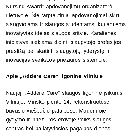
Nursing Award“ apdovanojimų organizatorė
Lietuvoje. Šie tarptautiniai apdovanojimai skirti
slaugytojams ir slaugos studentams, kuriantiems
inovatyvias idėjas slaugos srityje. Karalienės
iniciatyva siekiama didinti slaugytojo profesijos
prestižą bei skatinti slaugytojų lyderystę ir
inovacijas sveikatos priežiūros sistemoje.
Apie „Addere Care“ ligoninę Vilniuje
Naujoji „Addere Care“ slaugos ligoninė įsikūrusi
Vilniuje, Minsko plente 14, rekonstruotose
buvusio viešbučio patalpose. Modernioje
gydymo ir priežiūros erdvėje veiks slaugos
centras bei paliatyviosios pagalbos dienos