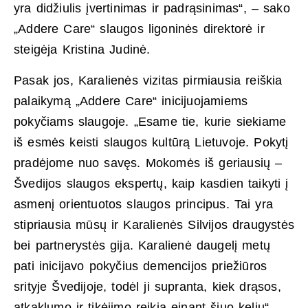
yra didžiulis įvertinimas ir padrąsinimas“, – sako
„Addere Care“ slaugos ligoninės direktorė ir
steigėja Kristina Judinė.
Pasak jos, Karalienės vizitas pirmiausia reiškia
palaikymą „Addere Care“ inicijuojamiems
pokyčiams slaugoje. „Esame tie, kurie siekiame
iš esmės keisti slaugos kultūrą Lietuvoje. Pokytį
pradėjome nuo savęs. Mokomės iš geriausių –
Švedijos slaugos ekspertų, kaip kasdien taikyti į
asmenį orientuotos slaugos principus. Tai yra
stipriausia mūsų ir Karalienės Silvijos draugystės
bei partnerystės gija. Karalienė daugelį metų
pati inicijavo pokyčius demencijos priežiūros
srityje Švedijoje, todėl ji supranta, kiek drąsos,
atkaklumo ir tikėjimo reikia einant šiuo keliu“, –