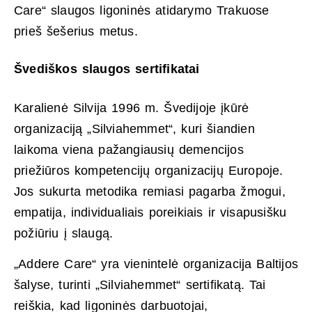
Care“ slaugos ligoninės atidarymo Trakuose
prieš šešerius metus.
Švediškos slaugos sertifikatai
Karalienė Silvija 1996 m. Švedijoje įkūrė
organizaciją „Silviahemmet“, kuri šiandien
laikoma viena pažangiausių demencijos
priežiūros kompetencijų organizacijų Europoje.
Jos sukurta metodika remiasi pagarba žmogui,
empatija, individualiais poreikiais ir visapusišku
požiūriu į slaugą.
„Addere Care“ yra vienintelė organizacija Baltijos
šalyse, turinti „Silviahemmet“ sertifikatą. Tai
reiškia, kad ligoninės darbuotojai,