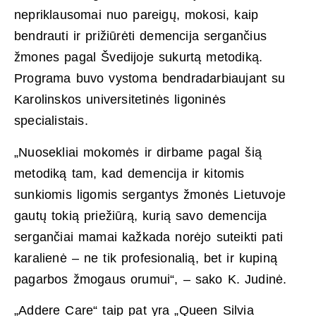
nepriklausomai nuo pareigų, mokosi, kaip
bendrauti ir prižiūrėti demencija sergančius
žmones pagal Švedijoje sukurtą metodiką.
Programa buvo vystoma bendradarbiaujant su
Karolinskos universitetinės ligoninės
specialistais.
„Nuosekliai mokomės ir dirbame pagal šią
metodiką tam, kad demencija ir kitomis
sunkiomis ligomis sergantys žmonės Lietuvoje
gautų tokią priežiūrą, kurią savo demencija
sergančiai mamai kažkada norėjo suteikti pati
karalienė – ne tik profesionalią, bet ir kupiną
pagarbos žmogaus orumui“, – sako K. Judinė.
„Addere Care“ taip pat yra „Queen Silvia