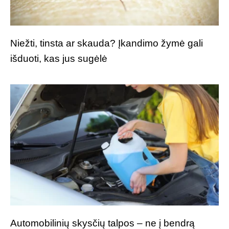
Niežti, tinsta ar skauda? Įkandimo žymė gali
išduoti, kas jus sugėlė
Automobilinių skysčių talpos – ne į bendrą