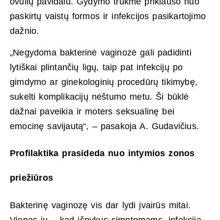
ovulių pavidalu. Gydymo trukmė priklauso nuo
paskirtų vaistų formos ir infekcijos pasikartojimo
dažnio.
„Negydoma bakterinė vaginozė gali padidinti
lytiškai plintančių ligų, taip pat infekcijų po
gimdymo ar ginekologinių procedūrų tikimybę,
sukelti komplikacijų nėštumo metu. Ši būklė
dažnai paveikia ir moters seksualinę bei
emocinę savijautą“, – pasakoja A. Gudavičius.
Profilaktika prasideda nuo intymios zonos
priežiūros
Bakterinę vaginozę vis dar lydi įvairūs mitai.
Vienas jų – kad išnykus simptomams, infekcija