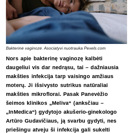
Bakterinė vaginozė. Asociatyvi nuotrauka Pexels.com
Nors apie bakterinę vaginozę kalbėti
daugeliui vis dar nedrąsu, tai – dažniausia
makšties infekcija tarp vaisingo amžiaus
moterų. Ji išsivysto sutrikus natūraliai
makšties mikroflorai. Pasak Panevėžio
šeimos klinikos „Meliva“ (anksčiau –
„InMedica“) gydytojo akušerio-ginekologo
Artūro Gudavičiaus, ją svarbu gydyti, nes
priešingu atveju ši infekcija gali sukelti