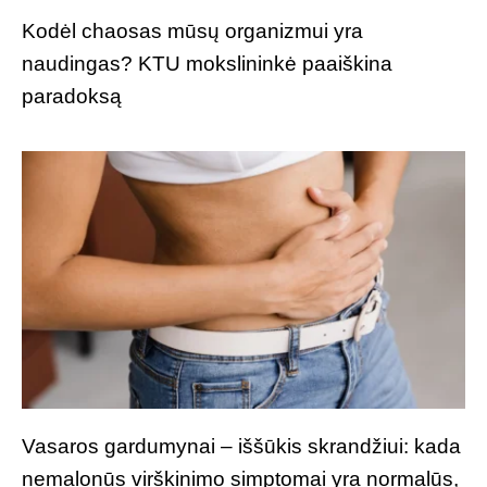
Kodėl chaosas mūsų organizmui yra
naudingas? KTU mokslininkė paaiškina
paradoksą
Vasaros gardumynai – iššūkis skrandžiui: kada
nemalonūs virškinimo simptomai yra normalūs,