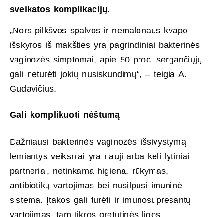
sveikatos komplikacijų.
„Nors pilkšvos spalvos ir nemalonaus kvapo
išskyros iš makšties yra pagrindiniai bakterinės
vaginozės simptomai, apie 50 proc. sergančiųjų
gali neturėti jokių nusiskundimų“, – teigia A.
Gudavičius.
Gali komplikuoti nėštumą
Dažniausi bakterinės vaginozės išsivystymą
lemiantys veiksniai yra nauji arba keli lytiniai
partneriai, netinkama higiena, rūkymas,
antibiotikų vartojimas bei nusilpusi imuninė
sistema. Įtakos gali turėti ir imunosupresantų
vartojimas, tam tikros gretutinės ligos,