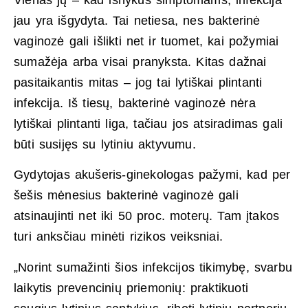
jau yra išgydyta. Tai netiesa, nes bakterinė
vaginozė gali išlikti net ir tuomet, kai požymiai
sumažėja arba visai pranyksta. Kitas dažnai
pasitaikantis mitas – jog tai lytiškai plintanti
infekcija. Iš tiesų, bakterinė vaginozė nėra
lytiškai plintanti liga, tačiau jos atsiradimas gali
būti susijęs su lytiniu aktyvumu.
Gydytojas akušeris-ginekologas pažymi, kad per
šešis mėnesius bakterinė vaginozė gali
atsinaujinti net iki 50 proc. moterų. Tam įtakos
turi anksčiau minėti rizikos veiksniai.
„Norint sumažinti šios infekcijos tikimybę, svarbu
laikytis prevencinių priemonių: praktikuoti