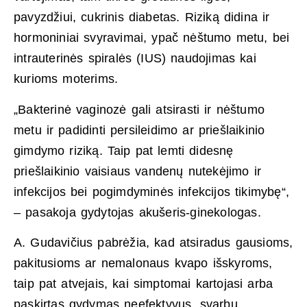
pavyzdžiui, cukrinis diabetas. Riziką didina ir
hormoniniai svyravimai, ypač nėštumo metu, bei
intrauterinės spiralės (IUS) naudojimas kai
kurioms moterims.
„Bakterinė vaginozė gali atsirasti ir nėštumo
metu ir padidinti persileidimo ar priešlaikinio
gimdymo riziką. Taip pat lemti didesnę
priešlaikinio vaisiaus vandenų nutekėjimo ir
infekcijos bei pogimdyminės infekcijos tikimybę“,
– pasakoja gydytojas akušeris-ginekologas.
A. Gudavičius pabrėžia, kad atsiradus gausioms,
pakitusioms ar nemalonaus kvapo išskyroms,
taip pat atvejais, kai simptomai kartojasi arba
paskirtas gydymas neefektyvus, svarbu