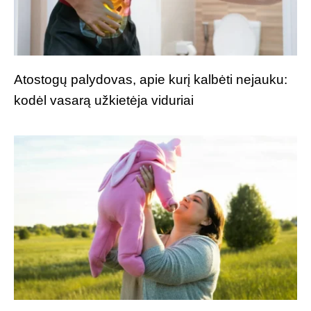
Atostogų palydovas, apie kurį kalbėti nejauku:
kodėl vasarą užkietėja viduriai