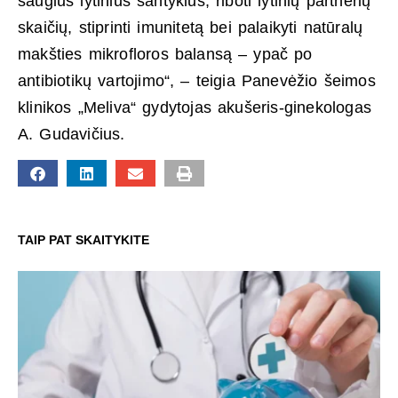
saugius lytinius santykius, riboti lytinių partnerių
skaičių, stiprinti imunitetą bei palaikyti natūralų
makšties mikrofloros balansą – ypač po
antibiotikų vartojimo“, – teigia Panevėžio šeimos
klinikos „Meliva“ gydytojas akušeris-ginekologas
A. Gudavičius.
TAIP PAT SKAITYKITE