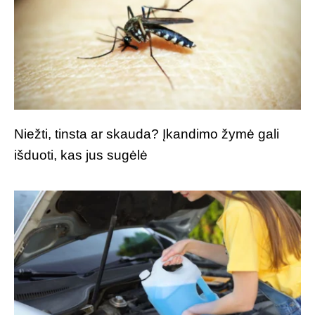
Niežti, tinsta ar skauda? Įkandimo žymė gali
išduoti, kas jus sugėlė