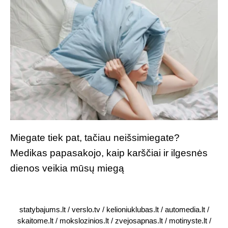
Miegate tiek pat, tačiau neišsimiegate?
Medikas papasakojo, kaip karščiai ir ilgesnės
dienos veikia mūsų miegą
statybajums.lt
/
verslo.tv
/
kelioniuklubas.lt
/
automedia.lt
/
skaitome.lt
/
mokslozinios.lt
/
zvejosapnas.lt
/
motinyste.lt
/