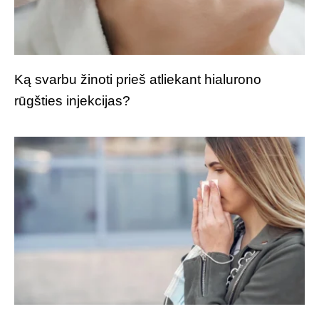
Ką svarbu žinoti prieš atliekant hialurono
rūgšties injekcijas?