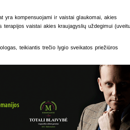
pat yra kompensuojami ir vaistai glaukomai, akies
s terapijos vaistai akies kraujagyslių uždegimui (uveitu
ologas, teikiantis trečio lygio sveikatos priežiūros