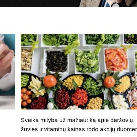
Sveika mityba už mažiau: ką apie daržovių,
žuvies ir vitaminų kainas rodo akcijų duome