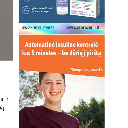
s ir
mą.