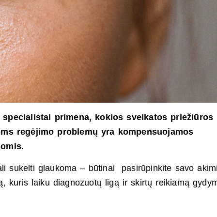
specialistai primena, kokios sveikatos priežiūros
tiems regėjimo problemų yra kompensuojamos
šomis.
ali sukelti glaukoma – būtinai pasirūpinkite savo akimi
ą, kuris laiku diagnozuotų ligą ir skirtų reikiamą gydy