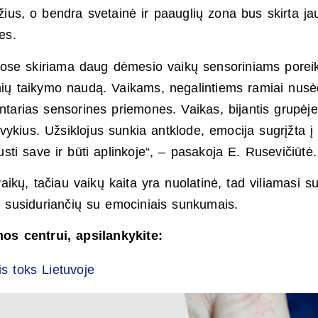
džius, o bendra svetainė ir paauglių zona bus skirta j
es.
uose skiriama daug dėmesio vaikų sensoriniams porei
onių taikymo naudą. Vaikams, negalintiems ramiai nusėd
ntarias sensorines priemones. Vaikas, bijantis grupėje,
s įvykius. Užsiklojus sunkia antklode, emocija sugrįžta į
ti save ir būti aplinkoje“, – pasakoja E. Rusevičiūtė.
ikų, tačiau vaikų kaita yra nuolatinė, tad viliamasi sut
ų, susiduriančių su emociniais sunkumais.
os centrui, apsilankykite:
s toks Lietuvoje