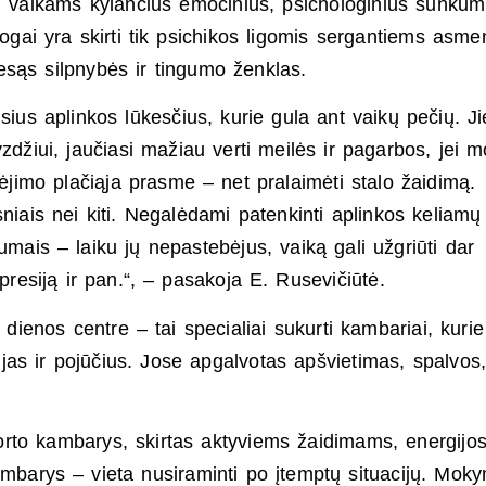
ti vaikams kylančius emocinius, psichologinius sunkum
logai yra skirti tik psichikos ligomis sergantiems asme
esąs silpnybės ir tingumo ženklas.
ius aplinkos lūkesčius, kurie gula ant vaikų pečių. Ji
džiui, jaučiasi mažiau verti meilės ir pagarbos, jei m
imėjimo plačiąja prasme – net pralaimėti stalo žaidimą.
niais nei kiti. Negalėdami patenkinti aplinkos keliamų
umais – laiku jų nepastebėjus, vaiką gali užgriūti dar
epresiją ir pan.“, – pasakoja E. Rusevičiūtė.
enos centre – tai specialiai sukurti kambariai, kurie
as ir pojūčius. Jose apgalvotas apšvietimas, spalvos
orto kambarys, skirtas aktyviems žaidimams, energijo
ambarys – vieta nusiraminti po įtemptų situacijų. Mok