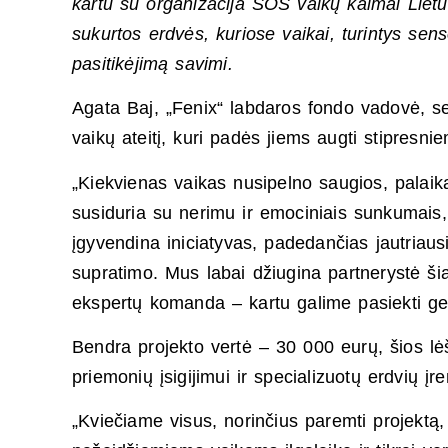
kartu su organizacija SOS vaikų kaimai Lietu
sukurtos erdvės, kuriose vaikai, turintys senso
pasitikėjimą savimi.
Agata Baj, „Fenix“ labdaros fondo vadovė, sen
vaikų ateitį, kuri padės jiems augti stipresn
„Kiekvienas vaikas nusipelno saugios, palaik
susiduria su nerimu ir emociniais sunkumais, k
įgyvendina iniciatyvas, padedančias jautriaus
supratimo. Mus labai džiugina partnerystė ši
ekspertų komanda – kartu galime pasiekti ger
Bendra projekto vertė – 30 000 eurų, šios l
priemonių įsigijimui ir specializuotų erdvių įr
„Kviečiame visus, norinčius paremti projektą,