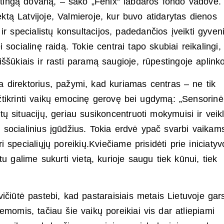
ertingą dovaną, – sako „Fenix“ labdaros fondo vadovė.
tą Latvijoje, Valmieroje, kur buvo atidarytas dienos
 ir specialistų konsultacijos, padedančios įveikti gyve
socialinę raidą. Tokie centrai tapo skubiai reikalingi,
ššūkiais ir rasti paramą saugioje, rūpestingoje aplinko
 direktorius, pažymi, kad kuriamas centras – ne tik
žtikrinti vaikų emocinę gerovę bei ugdymą: „Sensorinė
ų situacijų, geriau susikoncentruoti mokymuisi ir veik
ti socialinius įgūdžius. Tokia erdvė ypač svarbi vaikam
 specialiųjų poreikių.Kviečiame prisidėti prie iniciatyv
tu galime sukurti vietą, kurioje saugu tiek kūnui, tiek
čiūtė pastebi, kad pastaraisiais metais Lietuvoje gar
momis, tačiau šie vaikų poreikiai vis dar atliepiami