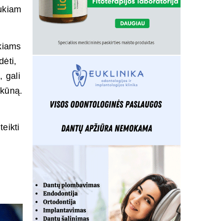
aukiam
kiams
ėti,
 gali
 kūną.
eikti