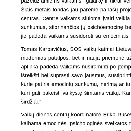
pažeidžiamiems vaikams ilgalaikę ir tikrai v
Šiais metais fondas jau parėmė panašų projek
centras. Centre vaikams siūloma įvairi veikla
sunkumus, stiprinančios jų psichoemocinę bei 
jie padeda vaikams susidoroti su emociniais i
Tomas Karpavičius, SOS vaikų kaimai Lietuva
modernios patalpos, bet ir nauja priemonė u
aplinka padeda vaikams nusiraminti po įtempt
išreikšti bei suprasti savo jausmus, sustiprin
kurie patiria emocinių sunkumų, nerimą ar turi
kuri gali pakeisti vaikystę šimtams vaikų. Kar
širdžiai.“
Vaikų dienos centrų koordinatorė Erika Rusevi
kalbama emocinės, psichologinės sveikatos te