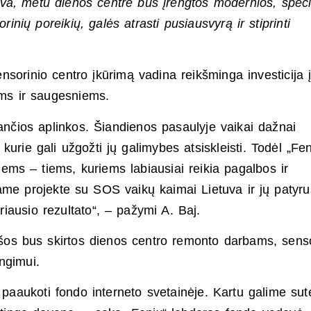
va, metu dienos centre bus įrengtos modernios, speci
rinių poreikių, galės atrasti pusiausvyrą ir stiprinti
sorinio centro įkūrimą vadina reikšminga investicija 
iems ir saugesniems.
ančios aplinkos. Šiandienos pasaulyje vaikai dažnai
urie gali užgožti jų galimybes atsiskleisti. Todėl „Fen
iems – tiems, kuriems labiausiai reikia pagalbos ir
ame projekte su SOS vaikų kaimai Lietuva ir jų patyru
iausio rezultato“, – pažymi A. Baj.
ėšos bus skirtos dienos centro remonto darbams, senso
engimui.
 paaukoti fondo interneto svetainėje. Kartu galime sute