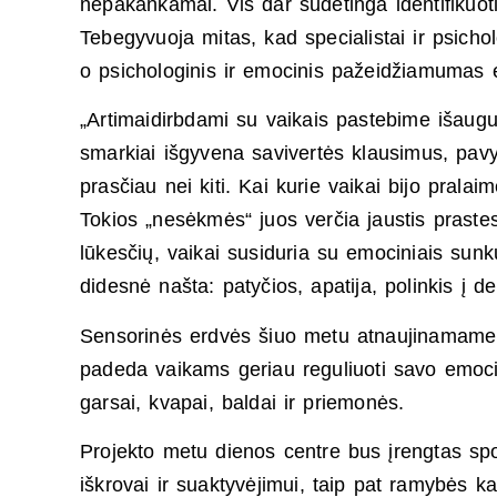
nepakankamai. Vis dar sudėtinga identifikuo
Tebegyvuoja mitas, kad specialistai ir psicho
o psichologinis ir emocinis pažeidžiamumas 
„Artimaidirbdami su vaikais pastebime išaugus
smarkiai išgyvena savivertės klausimus, pavyz
prasčiau nei kiti. Kai kurie vaikai bijo prala
Tokios „nesėkmės“ juos verčia jaustis prastes
lūkesčių, vaikai susiduria su emociniais sunk
didesnė našta: patyčios, apatija, polinkis į d
Sensorinės erdvės šiuo metu atnaujinamame di
padeda vaikams geriau reguliuoti savo emocij
garsai, kvapai, baldai ir priemonės.
Projekto metu dienos centre bus įrengtas sp
iškrovai ir suaktyvėjimui, taip pat ramybės k