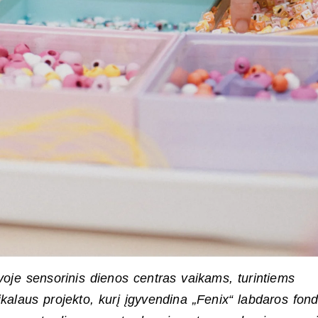
voje sensorinis dienos centras vaikams, turintiems
ikalaus projekto, kurį įgyvendina „Fenix“ labdaros fon