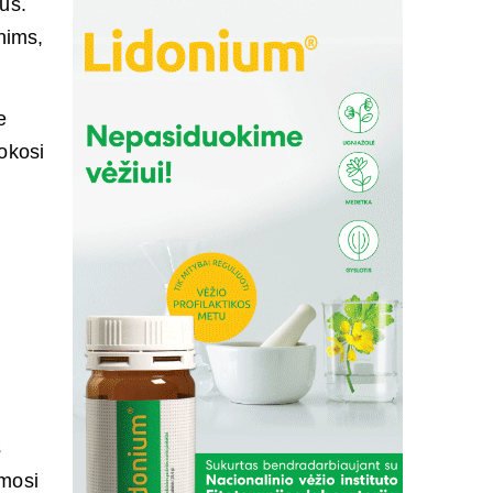
us.
nims,
e
okosi
,
s
ymosi