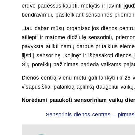
erdvė padėssusikaupti, mokytis ir lavinti įgū
bendravimui, pasitelkiant sensorines priemon
„Jau dabar mūsų organizacijos dienos centr
atliepti ir matome didžiulę sensorinių priem
pavyksta atlikti namų darbus pritaikius eleme
įlįsti į sensorinę „kojinę“ ir išpasakoti dieno
Šių poreikių pažinimas padeda vaikams pajaus
Dienos centrą vienu metu gali lankyti iki 25 va
visapusiškai palankią aplinką daugeliui vaik
Norėdami paaukoti sensoriniam vaikų dien
Sensorinis dienos centras – pirmasi