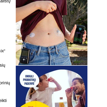
alistų
į
ix“
sių
rinių
ikti