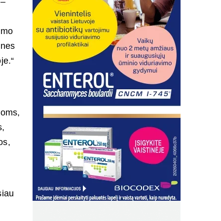
 –
nimo
 nes
je.“
loms,
s,
os,
siau