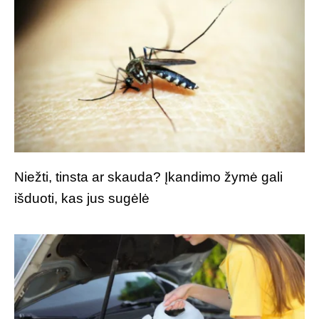
Niežti, tinsta ar skauda? Įkandimo žymė gali
išduoti, kas jus sugėlė