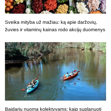
Sveika mityba už mažiau: ką apie daržovių,
žuvies ir vitaminų kainas rodo akcijų duomenys
Baidarių nuoma kolektyvams: kaip suplanuoti