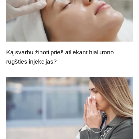
Ką svarbu žinoti prieš atliekant hialurono
rūgšties injekcijas?