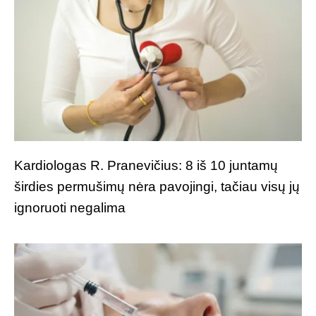
Kardiologas R. Pranevičius: 8 iš 10 juntamų
širdies permušimų nėra pavojingi, tačiau visų jų
ignoruoti negalima