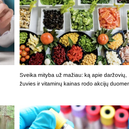
Sveika mityba už mažiau: ką apie daržovių,
žuvies ir vitaminų kainas rodo akcijų duome