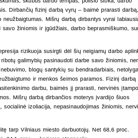
škumas, skubus darbo tempas, poilsio stoka, darbo
s. Dirbančių fizinį darbą vyrų – baimė prarasti darbą
 neužbaigtumas. Mišrų darbą dirbantys vyrai labiausi
i savo žiniomis ir įgūdžiais, darbo beprasmiškumo, su
presija rizikuoja susirgti dėl šių neigiamų darbo apli
 ribotų galimybių pasinaudoti darbe savo žiniomis, ne
šio nebuvimo, blogų santykių su bendradarbiais, netolyg
eužbaigtumo ir menkos šeimos paramos. Fizinį darbą
sitenkinimo darbu, baimės jį prarasti, nervinės įtampo
mos. Mišrų darbą dirbančios moterys įvardijo šiuos
, socialinė izoliacija, nepasinaudojimas žiniomis, nerv
itę tarp Vilniaus miesto darbuotojų. Net 68,6 proc.