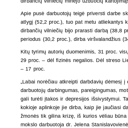
dirbančių vilniečių minėjo užduočių kartojimąs
Apie pusė darbuotojų teigė priversti darbe s
atlygį (52,2 proc.), tuo pat metu atliekantys 
dirbančių vilniečių bijo prarasti darbą (38,8 p
periodus (30,2 proc.), dirba viršvalandžius (3
Kitų tyrimų autorių duomenimis, 31 proc. vi
29 proc. – dėl fizinės negalios. Dėl streso 
– 17 proc.
„Labai norėčiau atkreipti darbdavių dėmesį į
darbuotojų darbingumas, pareigingumas, moty
gali turėti įtakos ir depresijos išsivystymui. T
kokioje aplinkoje jie dirba, kaip jie jaučiasi 
žmonės tik gilina krizę, iš kurios vėliau būna 
mokslo darbuotoja dr. Jelena Stanislavovienė