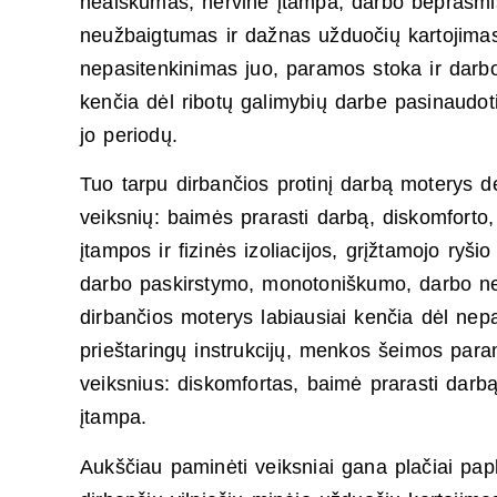
neaiškumas, nervinė įtampa, darbo beprasmi
neužbaigtumas ir dažnas užduočių kartojimasi
nepasitenkinimas juo, paramos stoka ir darbo
kenčia dėl ribotų galimybių darbe pasinaudot
jo periodų.
Tuo tarpu dirbančios protinį darbą moterys de
veiksnių: baimės prarasti darbą, diskomforto,
įtampos ir fizinės izoliacijos, grįžtamojo ry
darbo paskirstymo, monotoniškumo, darbo n
dirbančios moterys labiausiai kenčia dėl nepa
prieštaringų instrukcijų, menkos šeimos para
veiksnius: diskomfortas, baimė prarasti darbą
įtampa.
Aukščiau paminėti veiksniai gana plačiai papl