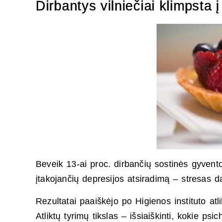
Dirbantys vilniečiai klimpsta į
Beveik 13-ai proc. dirbančių sostinės gyvent
įtakojančių depresijos atsiradimą – stresas dar
Rezultatai paaiškėjo po Higienos instituto atl
Atliktų tyrimų tikslas – išsiaiškinti, kokie psi