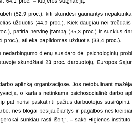
i, 64,1 proc. – karjeros stagnaciją.
kubėti (52,9 proc.), kiti skundėsi gaunantys nepakank
kelias užduotis (44,9 proc.). Kiek daugiau nei trečdalis
roc.), patiria nervinę įtampą (35,3 proc.) ir sunkius da
4 proc.), atlieka papildomas užduotis (33,4 proc.).
sų nedarbingumo dienų susidaro dėl psichologinių prob
Lietuvoje skundžiasi 23 proc. darbuotojų, Europos Sąju
 darbo aplinką organizacijose. Jos netobulinant mažėj
vacija, o kartais netinkama psichosocialinė darbo ap
aip pat norisi paskatinti pačius darbuotojus susirūpinti,
darbe, nes blogai besijaučiantys ir pagalbos nesikreipia
gerokai sunkiau rasti išeitį”, – sakė Higienos instituto 
.