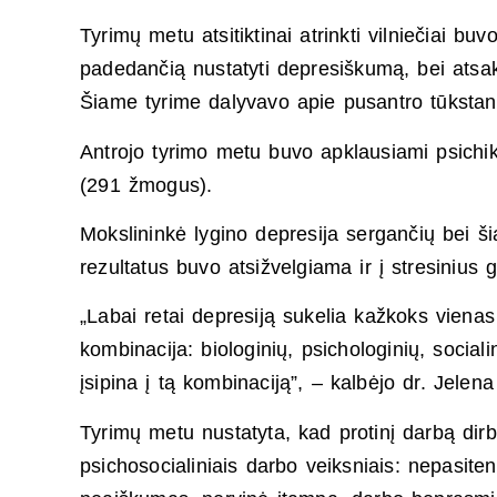
Tyrimų metu atsitiktinai atrinkti vilniečiai bu
padedančią nustatyti depresiškumą, bei atsak
Šiame tyrime dalyvavo apie pusantro tūkstanči
Antrojo tyrimo metu buvo apklausiami psich
(291 žmogus).
Mokslininkė lygino depresija sergančių bei š
rezultatus buvo atsižvelgiama ir į stresinius 
„Labai retai depresiją sukelia kažkoks vienas 
kombinacija: biologinių, psichologinių, socia
įsipina į tą kombinaciją”, – kalbėjo dr. Jelen
Tyrimų metu nustatyta, kad protinį darbą dirb
psichosocialiniais darbo veiksniais: nepasit