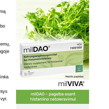
amą
rbo
lemų,
ngoje
a
linka
ntys
vyr.