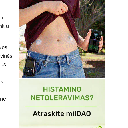
,
ai
nkių
nkos
rvinės
aus
s,
inė