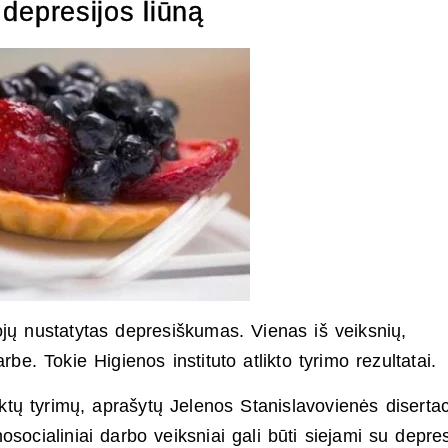
 depresijos liūną
ojų nustatytas depresiškumas. Vienas iš veiksnių,
be. Tokie Higienos instituto atlikto tyrimo rezultatai.
iktų tyrimų, aprašytų Jelenos Stanislavovienės disertac
chosocialiniai darbo veiksniai gali būti siejami su depres