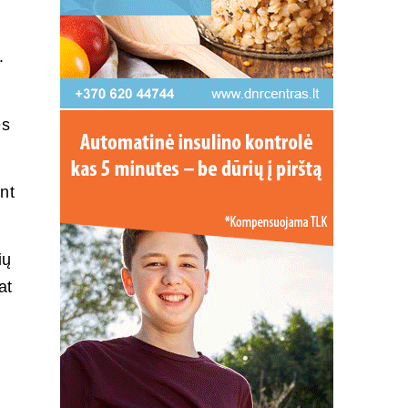
.
ės
nt
ių
at