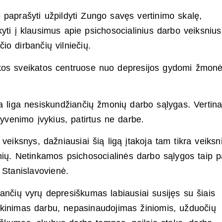
vo paprašyti užpildyti Zungo savęs vertinimo skalę,
yti į klausimus apie psichosocialinius darbo veiksnius
o dirbančių vilniečių.
ikos sveikatos centruose nuo depresijos gydomi žmon
ia liga nesiskundžiančių žmonių darbo sąlygas. Vertina
gyvenimo įvykius, patirtus ne darbe.
veiksnys, dažniausiai šią ligą įtakoja tam tikra veiksn
linių. Netinkamos psichosocialinės darbo sąlygos taip p
a Stanislavovienė.
ančių vyrų depresiškumas labiausiai susijęs su šiais
enkinimas darbu, nepasinaudojimas žiniomis, užduočių