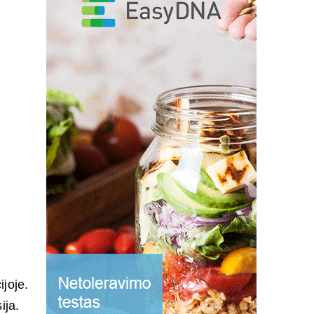
ijoje.
ija.