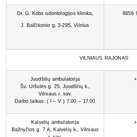
Dr. G. Kobs odontologijos klinika,
8656 
J. Balčikonio g. 3-295, Vilnius
VILNIAUS RAJONAS
Juodšilių ambulatorija
+
Šv. Uršulės g. 25, Juodšilių k.,
Vilniaus r. sav.
Darbo laikas: ( I – V ) 7.00 – 17.00
Kalvelių ambulatorija
+
Bažnyčios g. 7 A, Kalvelių k., Vilniaus
r. sav.