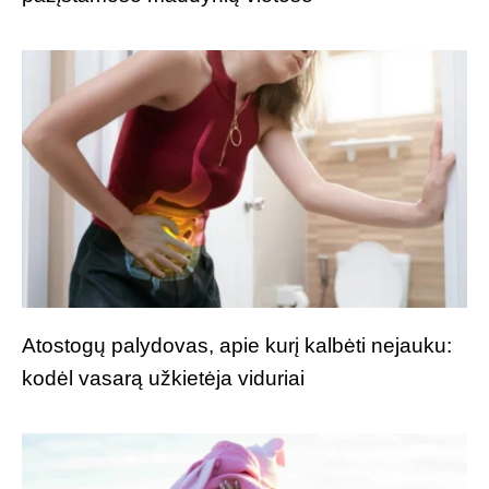
Atostogų palydovas, apie kurį kalbėti nejauku:
kodėl vasarą užkietėja viduriai