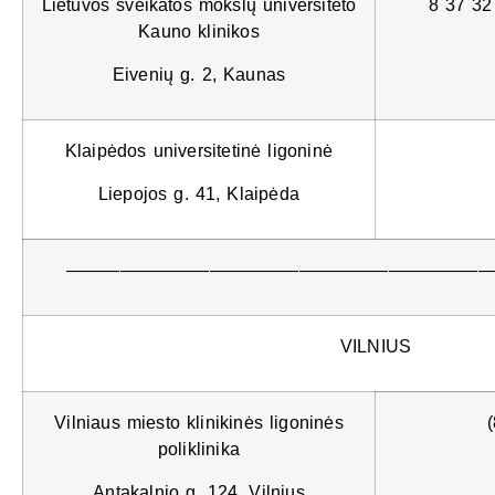
Lietuvos sveikatos mokslų universiteto
8 37 32
Kauno klinikos
Eivenių g. 2, Kaunas
Klaipėdos universitetinė ligoninė
Liepojos g. 41, Klaipėda
————————————————————————
VILNIUS
Vilniaus miesto klinikinės ligoninės
poliklinika
Antakalnio g. 124, Vilnius