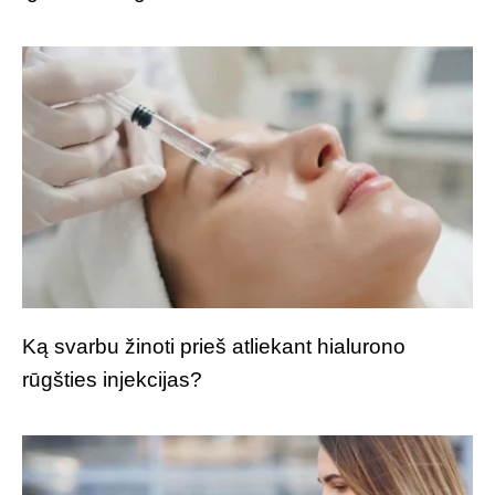
Ką svarbu žinoti prieš atliekant hialurono
rūgšties injekcijas?