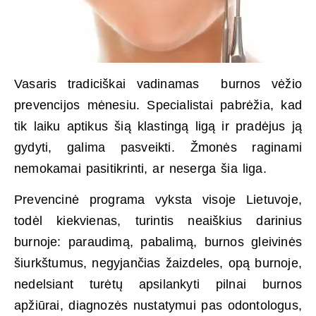
Vasaris tradiciškai vadinamas burnos vėžio
prevencijos mėnesiu. Specialistai pabrėžia, kad
tik laiku aptikus šią klastingą ligą ir pradėjus ją
gydyti, galima pasveikti. Žmonės raginami
nemokamai pasitikrinti, ar neserga šia liga.
Prevencinė programa vyksta visoje Lietuvoje,
todėl kiekvienas, turintis neaiškius darinius
burnoje: paraudimą, pabalimą, burnos gleivinės
šiurkštumus, negyjančias žaizdeles, opą burnoje,
nedelsiant turėtų apsilankyti pilnai burnos
apžiūrai, diagnozės nustatymui pas odontologus,