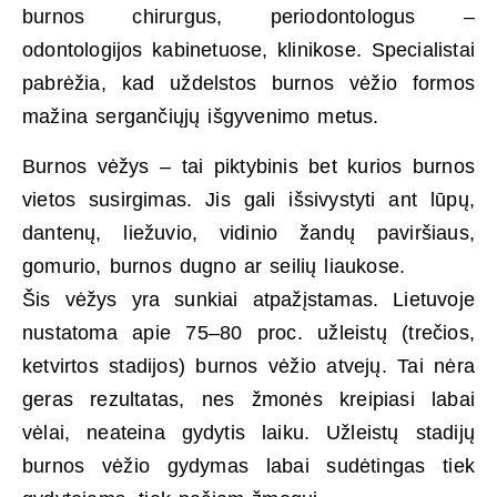
burnos chirurgus, periodontologus –
odontologijos kabinetuose, klinikose.
Specialistai
pabrėžia, kad uždelstos burnos vėžio formos
mažina sergančiųjų išgyvenimo metus
.
Burnos vėžys – tai piktybinis bet kurios burnos
vietos susirgimas. Jis gali išsivystyti ant lūpų,
dantenų, liežuvio, vidinio žandų paviršiaus,
gomurio, burnos dugno ar seilių liaukose.
Šis vėžys yra sunkiai atpažįstamas. Lietuvoje
nustatoma apie 75–80 proc. užleistų (trečios,
ketvirtos stadijos) burnos vėžio atvejų. Tai nėra
geras rezultatas, nes žmonės kreipiasi labai
vėlai, neateina gydytis laiku. Užleistų stadijų
burnos vėžio gydymas labai sudėtingas tiek