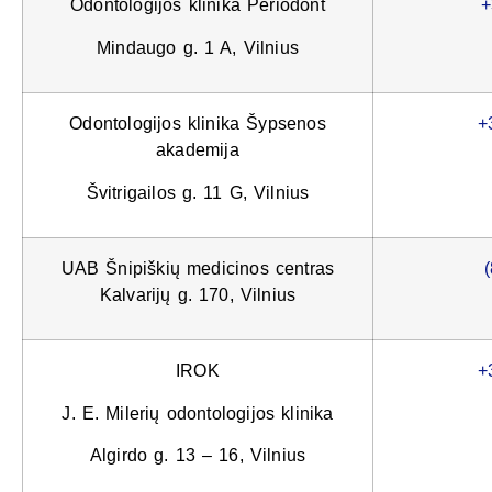
Odontologijos klinika Periodont
+
Mindaugo g. 1 A, Vilnius
Odontologijos klinika Šypsenos
+
akademija
Švitrigailos g. 11 G, Vilnius
UAB Šnipiškių medicinos centras
Kalvarijų g. 170, Vilnius
IROK
+
J. E. Milerių odontologijos klinika
Algirdo g. 13 – 16, Vilnius