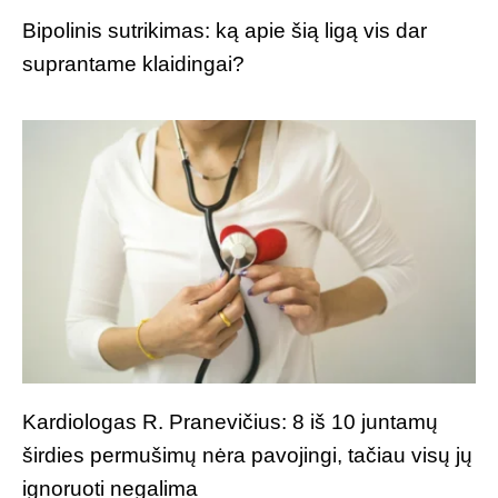
Bipolinis sutrikimas: ką apie šią ligą vis dar
suprantame klaidingai?
Kardiologas R. Pranevičius: 8 iš 10 juntamų
širdies permušimų nėra pavojingi, tačiau visų jų
ignoruoti negalima