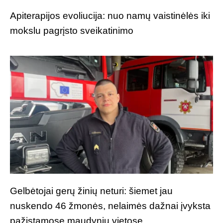
Apiterapijos evoliucija: nuo namų vaistinėlės iki
mokslu pagrįsto sveikatinimo
Gelbėtojai gerų žinių neturi: šiemet jau
nuskendo 46 žmonės, nelaimės dažnai įvyksta
pažįstamose maudynių vietose