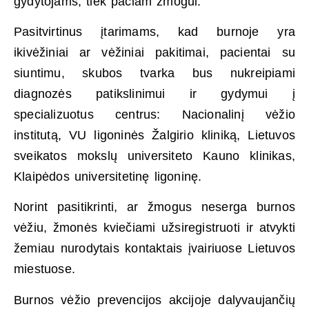
gydytojams, tiek pačiam žmogui.
Pasitvirtinus įtarimams, kad burnoje yra
ikivėžiniai ar vėžiniai pakitimai, pacientai
su
siuntimu, skubos tvarka
bus nukreipiami
diagnozės patikslinimui ir gydymui į
specializuotus centrus: Nacionalinį vėžio
institutą, VU ligoninės Žalgirio kliniką, Lietuvos
sveikatos mokslų universiteto Kauno klinikas,
Klaipėdos universitetinę ligoninę.
Norint pasitikrinti, ar žmogus neserga burnos
vėžiu, žmonės kviečiami užsiregistruoti ir atvykti
žemiau nurodytais kontaktais įvairiuose Lietuvos
miestuose.
Burnos vėžio prevencijos akcijoje dalyvaujančių