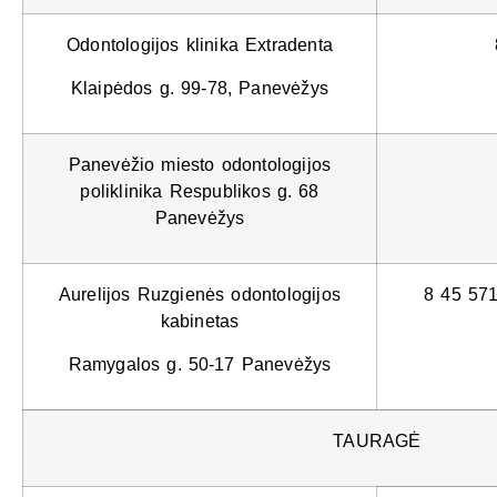
Odontologijos klinika Extradenta
Klaipėdos g. 99-78, Panevėžys
Panevėžio miesto odontologijos
poliklinika Respublikos g. 68
Panevėžys
Aurelijos Ruzgienės odontologijos
8 45 57
kabinetas
Ramygalos g. 50-17 Panevėžys
TAURAGĖ