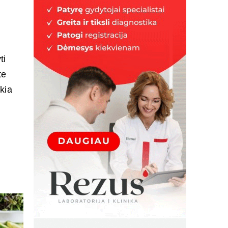
ti
te
kia