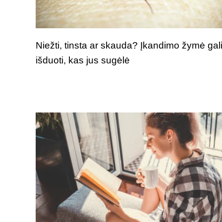
Niežti, tinsta ar skauda? Įkandimo žymė gal
išduoti, kas jus sugėlė