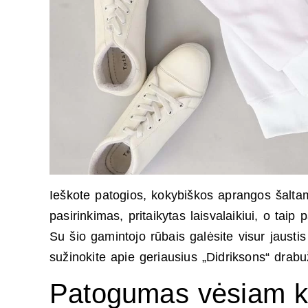
Ieškote patogios, kokybiškos aprangos šaltam,
pasirinkimas, pritaikytas laisvalaikiui, o tai
Su šio gamintojo rūbais galėsite visur jaustis 
sužinokite apie geriausius „Didriksons“ drabu
Patogumas vėsiam kl