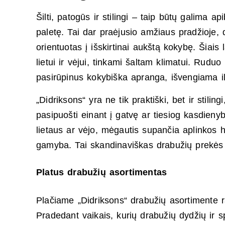
Šilti, patogūs ir stilingi – taip būtų galima a
paletę. Tai dar praėjusio amžiaus pradžioje,
orientuotas į išskirtinai aukštą kokybę. Šiais
lietui ir vėjui, tinkami šaltam klimatui. Rudu
pasirūpinus kokybiška apranga, išvengiama i
„Didriksons“ yra ne tik praktiški, bet ir stiling
pasipuošti einant į gatvę ar tiesiog kasdienyb
lietaus ar vėjo, mėgautis supančia aplinkos h
gamyba. Tai skandinaviškas drabužių prekės že
Platus drabužių asortimentas
Plačiame „Didriksons“ drabužių asortimente 
Pradedant vaikais, kurių drabužių dydžių ir 