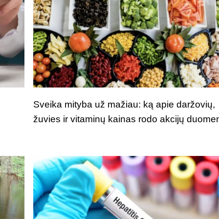
Sveika mityba už mažiau: ką apie daržovių,
žuvies ir vitaminų kainas rodo akcijų duome