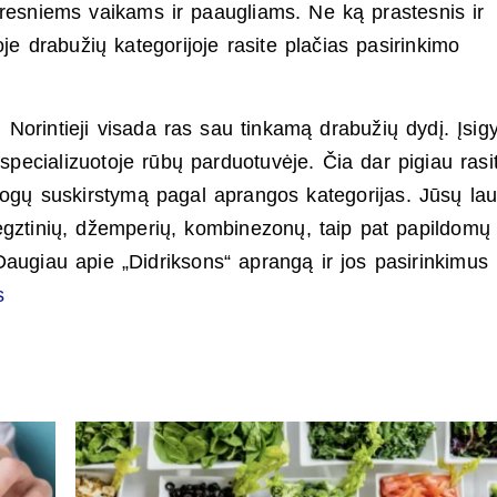
yresniems vaikams ir paaugliams. Ne ką prastesnis ir
e drabužių kategorijoje rasite plačias pasirinkimo
. Norintieji visada ras sau tinkamą drabužių dydį. Įsigy
 specializuotoje rūbų parduotuvėje. Čia dar pigiau rasi
atogų suskirstymą pagal aprangos kategorijas. Jūsų lau
egztinių, džemperių, kombinezonų, taip pat papildomų
augiau apie „Didriksons“ aprangą ir jos pasirinkimus
s