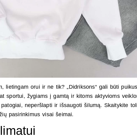
 lietingam orui ir ne tik? „Didriksons“ gali būti puiku
p pat sportui, žygiams į gamtą ir kitoms aktyvioms veikl
patogiai, neperšlapti ir išsaugoti šilumą. Skaitykite tol
žių pasirinkimus visai šeimai.
imatui