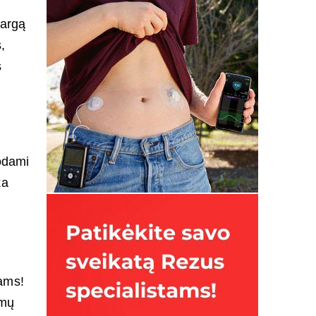
margą
,
s
jodami
ka
ams!
imų