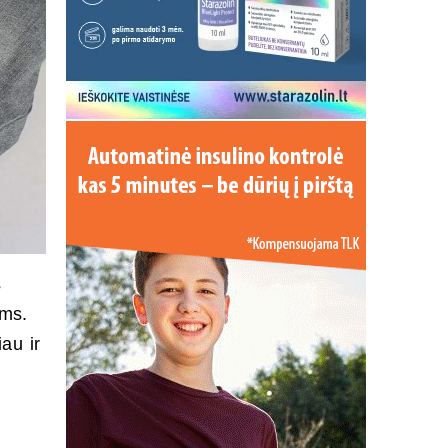
s
oms.
iau ir