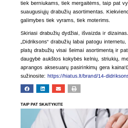
tiek berniukams, tiek mergaitėms, taip pat v
suaugusiųjų drabužių asortimentas. Kiekvienoj
galimybes tiek vyrams, tiek moterims.
Skiriasi drabužių dydžiai, išvaizda ir dizainas
„Didriksons“ drabužių labai patogu internetu,
platų drabužių visai šeimai asortimentą ir p
daugybė aukštos kokybės kelnių, striukių, m
aprangos aksesuarų pasirinkimų gera kaina!D
sužinosite:
https://hiatus.lt/brand/14-didrikson
TAIP PAT SKAITYKITE