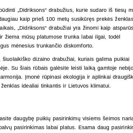
pibūdinti „Didriksons“ drabužius, kurie sudaro iš tiesų 
 daugiau kaip prieš 100 metų susikūręs prekės ženklas
 laikais, „Didriksons“ drabužiai yra žinomi kaip atsparū
o ir žiema mūsų platumose trunka labai ilgai, todėl
lgus mėnesius trunkančio diskomforto.
i, šiuolaikiško dizaino drabužiai, kuriais galima puikiai
ėje. Su šiais rūbais galėsite leisti laiką gamtoje nebi
armonija. Įmonė rūpinasi ekologija ir aplinkai draugiš
nklas idealiai tinkantis ir Lietuvos klimatui.
rasite daugybę puikių pasirinkimų visiems šeimos nari
spalvų pasirinkimas labai platus. Esama daug pasirink