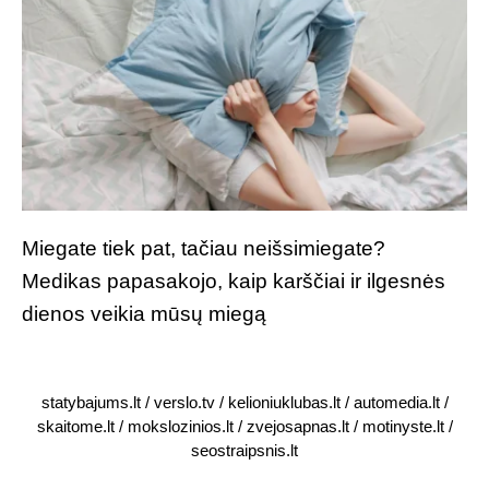
Miegate tiek pat, tačiau neišsimiegate?
Medikas papasakojo, kaip karščiai ir ilgesnės
dienos veikia mūsų miegą
statybajums.lt
/
verslo.tv
/
kelioniuklubas.lt
/
automedia.lt
/
skaitome.lt
/
mokslozinios.lt
/
zvejosapnas.lt
/
motinyste.lt
/
seostraipsnis.lt