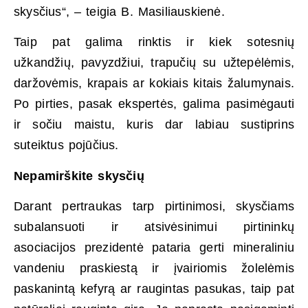
skysčius“, – teigia B. Masiliauskienė.
Taip pat galima rinktis ir kiek sotesnių
užkandžių, pavyzdžiui, trapučių su užtepėlėmis,
daržovėmis, krapais ar kokiais kitais žalumynais.
Po pirties, pasak ekspertės, galima pasimėgauti
ir sočiu maistu, kuris dar labiau sustiprins
suteiktus pojūčius.
Nepamirškite skysčių
Darant pertraukas tarp pirtinimosi, skysčiams
subalansuoti ir atsivėsinimui pirtininkų
asociacijos prezidentė pataria gerti mineraliniu
vandeniu praskiestą ir įvairiomis žolelėmis
paskanintą kefyrą ar raugintas pasukas, taip pat