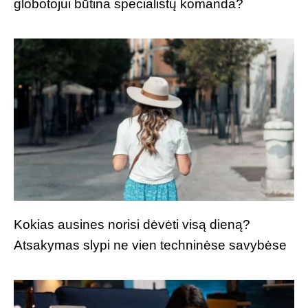
globotojui būtina specialistų komanda?
Kokias ausines norisi dėvėti visą dieną?
Atsakymas slypi ne vien techninėse savybėse