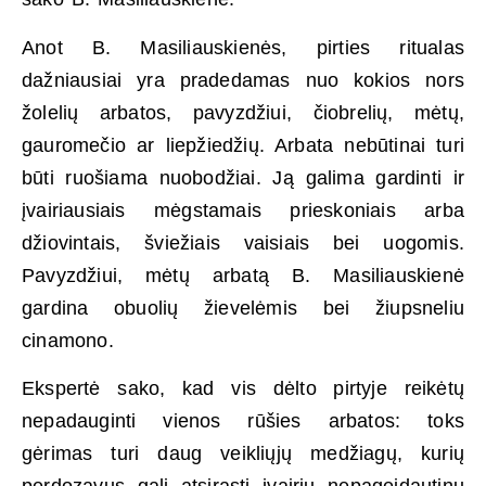
Anot B. Masiliauskienės, pirties ritualas
dažniausiai yra pradedamas nuo kokios nors
žolelių arbatos, pavyzdžiui, čiobrelių, mėtų,
gauromečio ar liepžiedžių. Arbata nebūtinai turi
būti ruošiama nuobodžiai. Ją galima gardinti ir
įvairiausiais mėgstamais prieskoniais arba
džiovintais, šviežiais vaisiais bei uogomis.
Pavyzdžiui, mėtų arbatą B. Masiliauskienė
gardina obuolių žievelėmis bei žiupsneliu
cinamono.
Ekspertė sako, kad vis dėlto pirtyje reikėtų
nepadauginti vienos rūšies arbatos: toks
gėrimas turi daug veikliųjų medžiagų, kurių
perdozavus gali atsirasti įvairių nepageidautinų