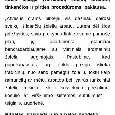
tinkančios ir pirties procedūroms, paklausa.
„Atvėsus orams pirkėjai vis dažniau dairosi
sveikų, šildančių žolelių arbatų. Būtent dėl šios
priežasties, savo prekybos tinkle esame paruošę
platų jų asortimentą, glaudžiai
bendradarbiaujame su vietiniais aromatinių
žolelių augintojais. Pastebime, kad
populiariausios tarp tinklo pirkėjų išlieka
tradicinių, nuo seno pamėgtų žolelių, tokių kaip
ramunėlių ar mėtų, arbatos bei įvairūs funkciniai
žolelių mišiniai, skirti sušvelninti peršalimo,
kosulio ar virškinimo sistemos sutrikimus“, –
teigia V. Budrienė.
Ritualas prasideda nuo arbatos puodelio