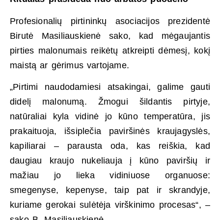
Profesionalių pirtininkų asociacijos prezidentė
Birutė Masiliauskienė sako, kad mėgaujantis
pirties malonumais reikėtų atkreipti dėmesį, kokį
maistą ar gėrimus vartojame.
„Pirtimi naudodamiesi atsakingai, galime gauti
didelį malonumą. Žmogui šildantis pirtyje,
natūraliai kyla vidinė jo kūno temperatūra, jis
prakaituoja, išsiplečia paviršinės kraujagyslės,
kapiliarai – parausta oda, kas reiškia, kad
daugiau kraujo nukeliauja į kūno paviršių ir
mažiau jo lieka vidiniuose organuose:
smegenyse, kepenyse, taip pat ir skrandyje,
kuriame gerokai sulėtėja virškinimo procesas“, –
sako B. Masiliauskienė.