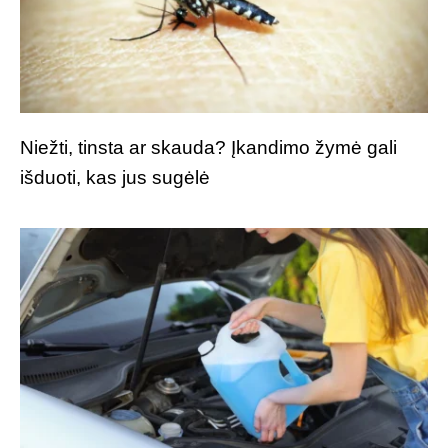
Niežti, tinsta ar skauda? Įkandimo žymė gali
išduoti, kas jus sugėlė