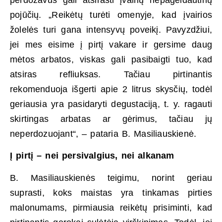
pojūčių. „Reikėtų turėti omenyje, kad įvairios
žolelės turi gana intensyvų poveikį. Pavyzdžiui,
jei mes eisime į pirtį vakare ir gersime daug
mėtos arbatos, viskas gali pasibaigti tuo, kad
atsiras refliuksas. Tačiau pirtinantis
rekomenduoja išgerti apie 2 litrus skysčių, todėl
geriausia yra pasidaryti degustaciją, t. y. ragauti
skirtingas arbatas ar gėrimus, tačiau jų
neperdozuojant“, – pataria B. Masiliauskienė.
Į pirtį – nei persivalgius, nei alkanam
B. Masiliauskienės teigimu, norint geriau
suprasti, koks maistas yra tinkamas pirties
malonumams, pirmiausia reikėtų prisiminti, kad