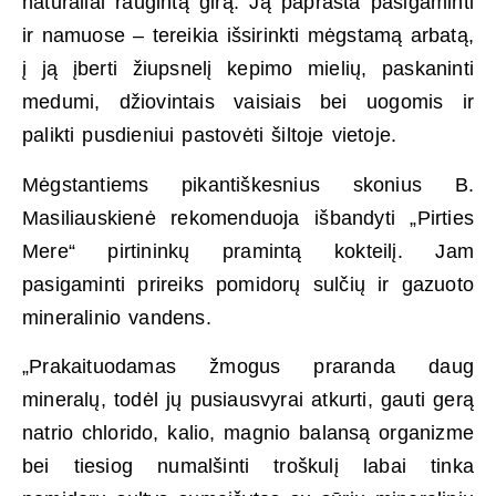
natūraliai raugintą girą. Ją paprasta pasigaminti
ir namuose – tereikia išsirinkti mėgstamą arbatą,
į ją įberti žiupsnelį kepimo mielių, paskaninti
medumi, džiovintais vaisiais bei uogomis ir
palikti pusdieniui pastovėti šiltoje vietoje.
Mėgstantiems pikantiškesnius skonius B.
Masiliauskienė rekomenduoja išbandyti „Pirties
Mere“ pirtininkų pramintą kokteilį. Jam
pasigaminti prireiks pomidorų sulčių ir gazuoto
mineralinio vandens.
„Prakaituodamas žmogus praranda daug
mineralų, todėl jų pusiausvyrai atkurti, gauti gerą
natrio chlorido, kalio, magnio balansą organizme
bei tiesiog numalšinti troškulį labai tinka