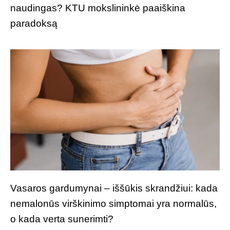
naudingas? KTU mokslininkė paaiškina
paradoksą
Vasaros gardumynai – iššūkis skrandžiui: kada
nemalonūs virškinimo simptomai yra normalūs,
o kada verta sunerimti?