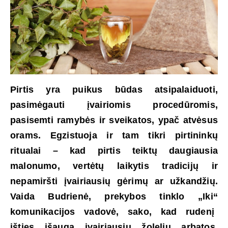
Pirtis yra puikus būdas atsipalaiduoti,
pasimėgauti įvairiomis procedūromis,
pasisemti ramybės ir sveikatos, ypač atvėsus
orams. Egzistuoja ir tam tikri pirtininkų
ritualai – kad pirtis teiktų daugiausia
malonumo, vertėtų laikytis tradicijų ir
nepamiršti įvairiausių gėrimų ar užkandžių.
Vaida Budrienė, prekybos tinklo „Iki“
komunikacijos vadovė, sako, kad rudenį
išties išauga įvairiausių žolelių arbatos,