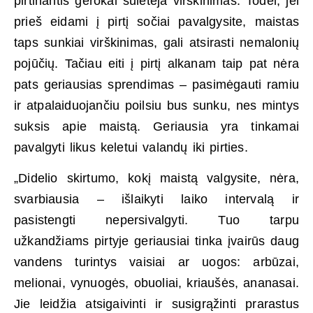
pirtinantis gerokai sulėtėja virškinimas. Todėl, jei
prieš eidami į pirtį sočiai pavalgysite, maistas
taps sunkiai virškinimas, gali atsirasti nemalonių
pojūčių. Tačiau eiti į pirtį alkanam taip pat nėra
pats geriausias sprendimas – pasimėgauti ramiu
ir atpalaiduojančiu poilsiu bus sunku, nes mintys
suksis apie maistą. Geriausia yra tinkamai
pavalgyti likus keletui valandų iki pirties.
„Didelio skirtumo, kokį maistą valgysite, nėra,
svarbiausia – išlaikyti laiko intervalą ir
pasistengti nepersivalgyti. Tuo tarpu
užkandžiams pirtyje geriausiai tinka įvairūs daug
vandens turintys vaisiai ar uogos: arbūzai,
melionai, vynuogės, obuoliai, kriaušės, ananasai.
Jie leidžia atsigaivinti ir susigrąžinti prarastus