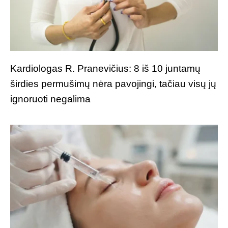
Kardiologas R. Pranevičius: 8 iš 10 juntamų
širdies permušimų nėra pavojingi, tačiau visų jų
ignoruoti negalima