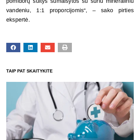
pomidorų sultys sumaišytos su sūriu mineraliniu
vandeniu, 1:1 proporcijomis“, – sako pirties
ekspertė.
TAIP PAT SKAITYKITE