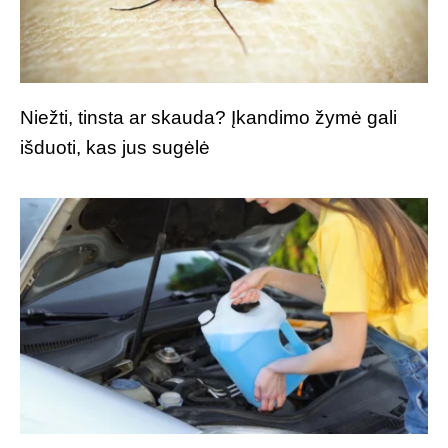
Niežti, tinsta ar skauda? Įkandimo žymė gali
išduoti, kas jus sugėlė