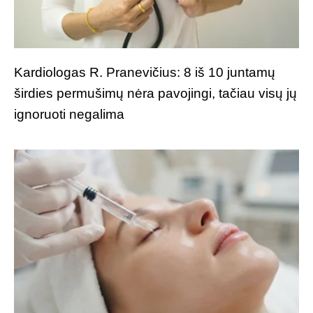
Kardiologas R. Pranevičius: 8 iš 10 juntamų
širdies permušimų nėra pavojingi, tačiau visų jų
ignoruoti negalima