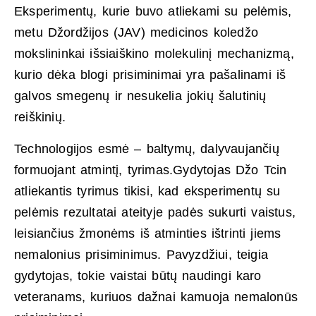
Eksperimentų, kurie buvo atliekami su pelėmis,
metu Džordžijos (JAV) medicinos koledžo
mokslininkai išsiaiškino molekulinį mechanizmą,
kurio dėka blogi prisiminimai yra pašalinami iš
galvos smegenų ir nesukelia jokių šalutinių
reiškinių.
Technologijos esmė – baltymų, dalyvaujančių
formuojant atmintį, tyrimas.Gydytojas Džo Tcin
atliekantis tyrimus tikisi, kad eksperimentų su
pelėmis rezultatai ateityje padės sukurti vaistus,
leisiančius žmonėms iš atminties ištrinti jiems
nemalonius prisiminimus. Pavyzdžiui, teigia
gydytojas, tokie vaistai būtų naudingi karo
veteranams, kuriuos dažnai kamuoja nemalonūs