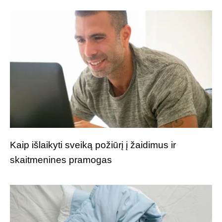
Kaip išlaikyti sveiką požiūrį į žaidimus ir
skaitmenines pramogas