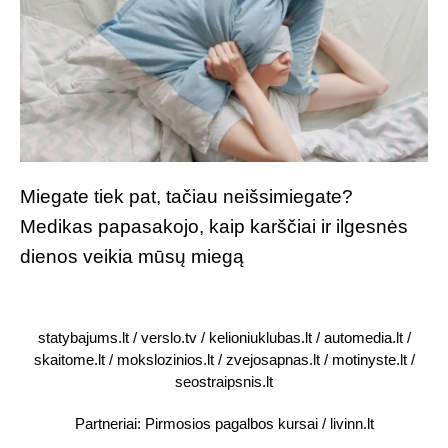
Miegate tiek pat, tačiau neišsimiegate?
Medikas papasakojo, kaip karščiai ir ilgesnės
dienos veikia mūsų miegą
statybajums.lt
/
verslo.tv
/
kelioniuklubas.lt
/
automedia.lt
/
skaitome.lt
/
mokslozinios.lt
/
zvejosapnas.lt
/
motinyste.lt
/
seostraipsnis.lt
Partneriai:
Pirmosios pagalbos kursai
/
livinn.lt