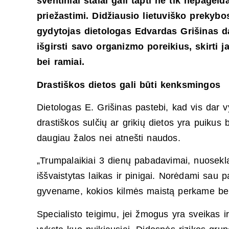
šventiniai stalai gali tapti ne tik nepage
priežastimi. Didžiausio lietuviško prekyb
gydytojas dietologas Edvardas Grišinas da
išgirsti savo organizmo poreikius, skirti 
bei ramiai.
Drastiškos dietos gali būti kenksmingos
Dietologas E. Grišinas pastebi, kad vis dar vy
drastiškos sulčių ar grikių dietos yra puikus b
daugiau žalos nei atnešti naudos.
„Trumpalaikiai 3 dienų pabadavimai, nuoseklau
iššvaistytas laikas ir pinigai. Norėdami sau p
gyvename, kokios kilmės maistą perkame bei 
Specialisto teigimu, jei žmogus yra sveikas ir