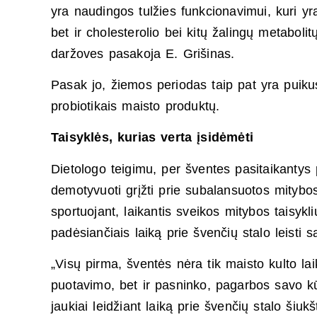
yra naudingos tulžies funkcionavimui, kuri y
bet ir cholesterolio bei kitų žalingų metaboli
daržoves pasakoja E. Grišinas.
Pasak jo, žiemos periodas taip pat yra puiku
probiotikais maisto produktų.
Taisyklės, kurias verta įsidėmėti
Dietologo teigimu, per šventes pasitaikantys
demotyvuoti grįžti prie subalansuotos mitybos
sportuojant, laikantis sveikos mitybos taisykli
padėsiančiais laiką prie švenčių stalo leisti 
„Visų pirma, šventės nėra tik maisto kulto lai
puotavimo, bet ir pasninko, pagarbos savo kūn
jaukiai leidžiant laiką prie švenčių stalo šiu