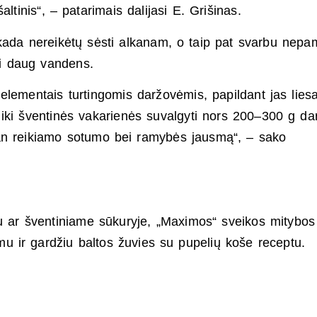
altinis“, – patarimais dalijasi E. Grišinas.
iekada nereikėtų sėsti alkanam, o taip pat svarbu nepam
rti daug vandens.
roelementais turtingomis daržovėmis, papildant jas lies
 iki šventinės vakarienės suvalgyti nors 200–300 g da
 man reikiamo sotumo bei ramybės jausmą“, – sako
iu ar šventiniame sūkuryje, „Maximos“ sveikos mitybos
amu ir gardžiu baltos žuvies su pupelių koše receptu.