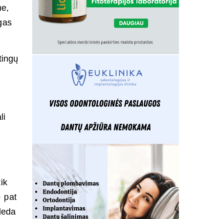
me,
gas
tingų
li
ik
p pat
adeda