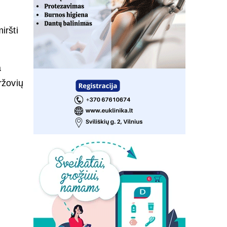
iršti
a
ržovių