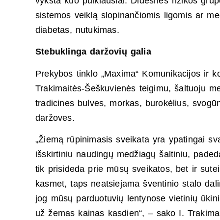
vyksta kuo puikiausiai. Didesnės rizikos gru
sistemos veiklą slopinančiomis ligomis ar med
diabetas, nutukimas.
Stebuklinga daržovių galia
Prekybos tinklo „Maxima“ Komunikacijos ir k
Trakimaitės-Šeškuvienės teigimu, šaltuoju me
tradicines bulves, morkas, burokėlius, svogūnu
daržoves.
„Žiemą rūpinimasis sveikata yra ypatingai sva
išskirtiniu naudingų medžiagų šaltiniu, pade
tik prisideda prie mūsų sveikatos, bet ir sutei
kasmet, taps neatsiejama šventinio stalo da
jog mūsų parduotuvių lentynose vietinių ūkin
už žemas kainas kasdien“, – sako I. Trakima