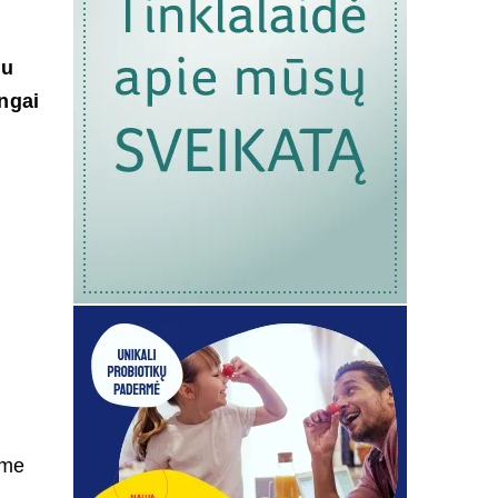
iu
ngai
e
zme