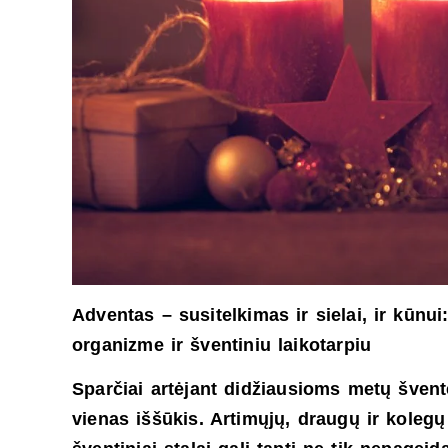
Adventas – susitelkimas ir sielai, ir kūnui
organizme ir šventiniu laikotarpiu
Sparčiai artėjant didžiausioms metų šven
vienas iššūkis. Artimųjų, draugų ir koleg