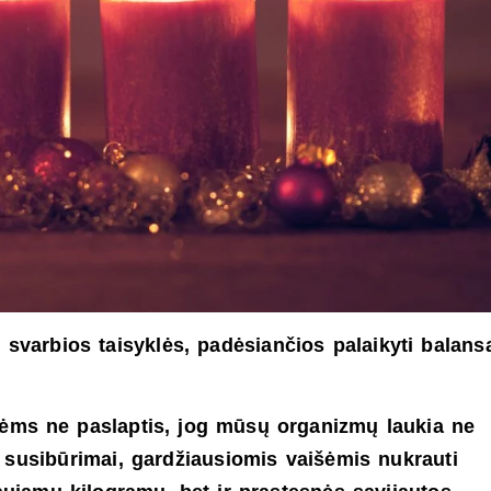
: svarbios taisyklės, padėsiančios palaikyti balans
tėms ne paslaptis, jog mūsų organizmų laukia ne
ų susibūrimai, gardžiausiomis vaišėmis nukrauti