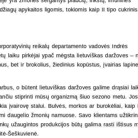
pėje yra žmonės sergantys plaučių, inkstų, imuninės
žiagų apykaitos ligomis, tokiomis kaip II tipo cukrinis
orporatyvinių reikalų departamento vadovės Indrės
tų laiku pirkėjai ypač mėgsta lietuviškas daržoves – n
s, bet ir brokolius, žiedinius kopūstus, įvairias lapin
rbus, o būtent lietuviškas daržoves galime drąsiai laik
dančiu stiprinti mūsų organizmą šiuo sezono metu. Jo
kia įvairovę stalui. Bulvės, morkos ar burokėliai, kaip 
limi daugelio žmonių namuose. Savo klientams užtikri
inkų užaugintos produkcijos būtų galima rasti ištisus 
itė-Šeškuvienė.