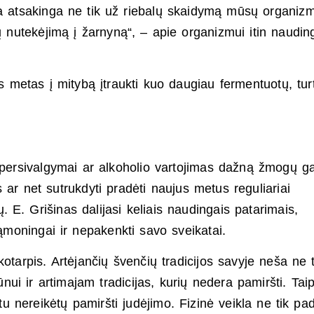
ra atsakinga ne tik už riebalų skaidymą mūsų organiz
tų nutekėjimą į žarnyną“, – apie organizmui itin naudin
s metas į mitybą įtraukti kuo daugiau fermentuotų, tur
 persivalgymai ar alkoholio vartojimas dažną žmogų ga
 ar net sutrukdyti pradėti naujus metus reguliariai
ų. E. Grišinas dalijasi keliais naudingais patarimais,
sąmoningai ir nepakenkti savo sveikatai.
kotarpis. Artėjančių švenčių tradicijos savyje neša ne t
ui ir artimajam tradicijas, kurių nedera pamiršti. Tai
kštu nereikėtų pamiršti judėjimo. Fizinė veikla ne tik p