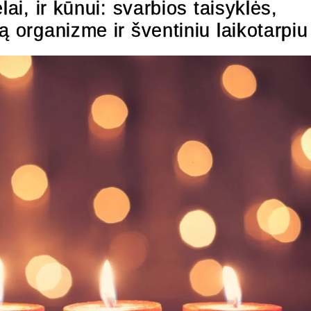
ai, ir kūnui: svarbios taisyklės,
ą organizme ir šventiniu laikotarpiu