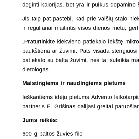
deginti kalorijas, bet yra ir puikus dopamino š
Jis taip pat pastebi, kad prie vaišių stalo n
ir reguliariai maitintis visos dienos metu, ge
„Praturtinkite kiekvieno patiekalo lėkštę mik
paukštiena ar žuvimi. Pats visada stengiuosi
patiekalo su balta žuvimi, nes tai suteikia
dietologas.
Maistingiems ir naudingiems pietums
Ieškantiems idėjų pietums Advento laikotarp
partneris E. Grišinas dalijasi greitai paruoši
Jums reikės:
600 g baltos žuvies filė