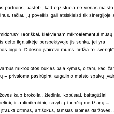
 partneris, pastebi, kad egzistuoja ne vienas maisto
nus, tačiau jų poveikis gali atsiskleisti tik sinergijoje 
omidorus? Teoriškai, kiekvienam mikroelementui mūsų
 dėlto ilgalaikėje perspektyvoje jis senka, jei yra
enos eigoje. Didesnė įvairovė mums leidžia to išvengti“
 svarbus mikrobiotos būklės palaikymas, o tam, kad ža
ų – privaloma pasirūpinti augalinio maisto spalvų įvai
vės kaip brokoliai, žiediniai kopūstai, baltagūžiai
abetinių ir antimikrobinių savybių turinčių medžiagų –
įtraukti citrinas, artišokus, tamsias lapines daržoves.