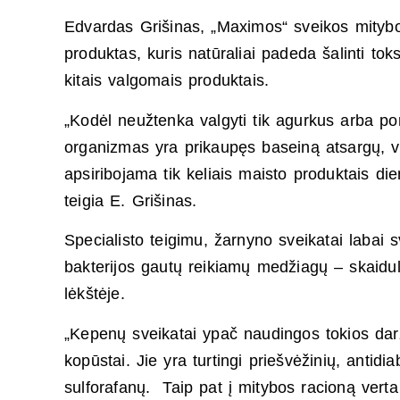
Edvardas Grišinas, „Maximos“ sveikos mitybos
produktas, kuris natūraliai padeda šalinti toksi
kitais valgomais produktais.
„Kodėl neužtenka valgyti tik agurkus arba p
organizmas yra prikaupęs baseiną atsargų, vis
apsiribojama tik keliais maisto produktais di
teigia E. Grišinas.
Specialisto teigimu, žarnyno sveikatai labai
bakterijos gautų reikiamų medžiagų – skaidul
lėkštėje.
„Kepenų sveikatai ypač naudingos tokios daržo
kopūstai. Jie yra turtingi priešvėžinių, antidi
sulforafanų. Taip pat į mitybos racioną verta 