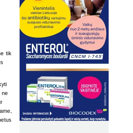
e tik
es
yti
s ne
ir
name,
metus