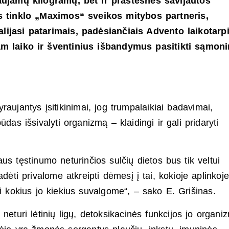
idaujamų kilogramų, bet ir prastesnės savijautos
os tinklo „Maximos“ sveikos mitybos partneris,
lijasi patarimais, padėsiančiais Advento laikotarp
jam laiko ir šventinius išbandymus pasitikti sąmoni
raujantys įsitikinimai, jog trumpalaikiai badavimai,
ūdas išsivalyti organizmą – klaidingi ir gali pridaryti
s tęstinumo neturinčios sulčių dietos bus tik veltui
adėti privalome atkreipti dėmesį į tai, kokioje aplinkoj
kokius jo kiekius suvalgome“, – sako E. Grišinas.
 neturi lėtinių ligų, detoksikacinės funkcijos jo organi