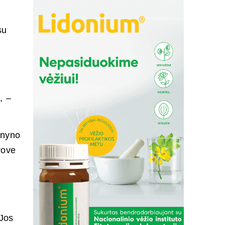
su
, –
rnyno
rove
 Jos