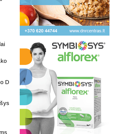
lai
ako
no D
yšys
s
ams