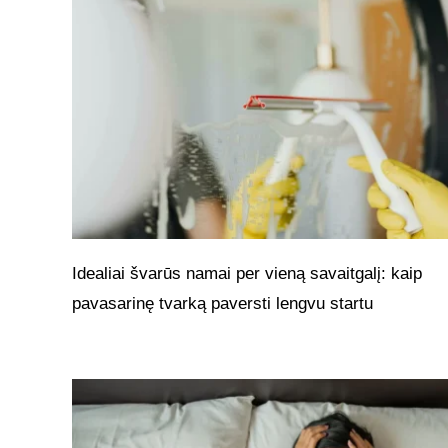
Idealiai švarūs namai per vieną savaitgalį: kaip
pavasarinę tvarką paversti lengvu startu