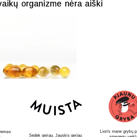
vaikų organizme nėra aiški
pildai
Leonardo naminis - sveikatai,
Gydytojos sukurti 
i
skoniui, grožiui.