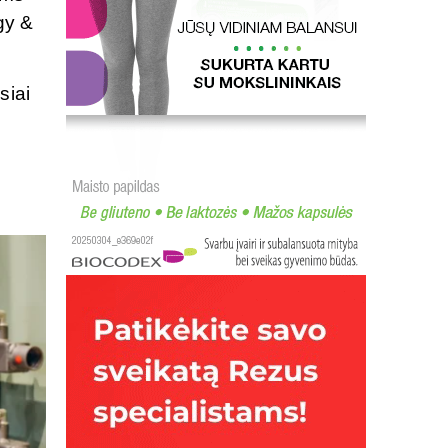
gy &
siai