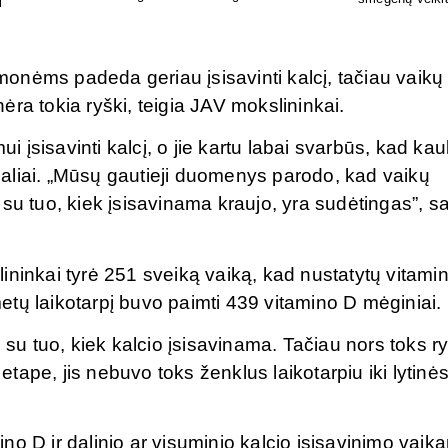
papildai!
onėms padeda geriau įsisavinti kalcį, tačiau vaikų
ra tokia ryški, teigia JAV mokslininkai.
įsisavinti kalcį, o jie kartu labai svarbūs, kad kau
aliai. „Mūsų gautieji duomenys parodo, kad vaikų
su tuo, kiek įsisavinama kraujo, yra sudėtingas”, s
ininkai tyrė 251 sveiką vaiką, kad nustatytų vitami
 metų laikotarpį buvo paimti 439 vitamino D mėginiai.
s su tuo, kiek kalcio įsisavinama. Tačiau nors toks r
ape, jis nebuvo toks ženklus laikotarpiu iki lytinė
no D ir dalinio ar visuminio kalcio įsisavinimo vaik