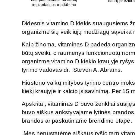
i
Didesnis vitamino D kiekis suaugusiems žm
organizme šių veikliųjų medžiagų sąveika nė
Kaip žinoma, vitaminas D padeda organizmui 
būtų sveiki, o raumenys funkcionuotų norm
organizme vitamino D kiekio kraujyje ryšys 
tyrimo vadovas dr. Steven A. Abrams.
Hiustono vaikų mitybos tyrimo centro moksl
kiekį kraujyje ir kalcio įsisavinimą. Per 15
Apskritai, vitaminas D buvo ženkliai susiję
buvo aiškus ankstyvajame lytinės brandos et
brandos ar paskutiniame brendimo etape.
„Mes nenustatėme aiškaus ryšio tarp vitami