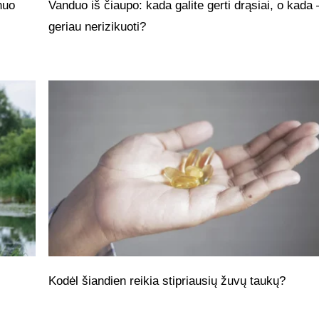
nuo
Vanduo iš čiaupo: kada galite gerti drąsiai, o kada 
geriau nerizikuoti?
Kodėl šiandien reikia stipriausių žuvų taukų?