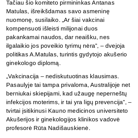
Tačiau šio komiteto pirmininkas Antanas
Matulas, išreikšdamas savo asmeninę
nuomonę, susilaiko. „Ar šiai vakcinai
kompensuoti išleisti milijonai duos
pakankamai naudos, dar neaišku, nes
ilgalaikio jos poveikio tyrimų nėra”, – dvejoja
politikas A.Matulas, turintis gydytojo akušerio
ginekologo diplomą.
„Vakcinacija – nediskutuotinas klausimas.
Pasaulyje tai tampa privaloma, Australijoje net
berniukai skiepijami, kad užaugę neperneštų
infekcijos moterims, ir tai yra ligų prevencija”, –
tvirtai įsitikinusi Kauno medicinos universiteto
Akušerijos ir ginekologijos klinikos vadovė
profesorė Rūta Nadišauskienė.