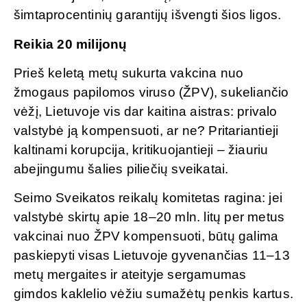
šimtaprocentinių garantijų išvengti šios ligos.
Reikia 20 milijonų
Prieš keletą metų sukurta vakcina nuo
žmogaus papilomos viruso (ŽPV), sukeliančio
vėžį, Lietuvoje vis dar kaitina aistras: privalo
valstybė ją kompensuoti, ar ne? Pritariantieji
kaltinami korupcija, kritikuojantieji – žiauriu
abejingumu šalies piliečių sveikatai.
Seimo Sveikatos reikalų komitetas ragina: jei
valstybė skirtų apie 18–20 mln. litų per metus
vakcinai nuo ŽPV kompensuoti, būtų galima
paskiepyti visas Lietuvoje gyvenančias 11–13
metų mergaites ir ateityje sergamumas
gimdos kaklelio vėžiu sumažėtų penkis kartus.