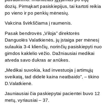
dozių. Pirmąkart pasiskiepijus, tai kartoti reikia
po vieno ir po penkių mėnesių.
Vakcina švirkščiama į raumenis.
Pasak bendrovės „Viloja” direktorės
Danguolės Valatkienės, jų įstaiga per mėnesį
sulaukia 3-4 klienčių, norinčių pasiskiepyti nuo
gimdos kaklelio vėžio. Dažniausiai medikai
atveda savo dukras ar anūkes.
„Medikai suvokia, kad investuoja į artimųjų
sveikatą, tad didelė kaina neatbaido”, – tikino
D.Valatkienė.
Jauniausiai čia paskiepytai pacientei buvo 12
metų, vyriausiai – 37.