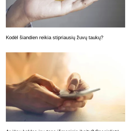
Kodėl šiandien reikia stipriausių žuvų taukų?