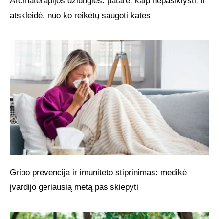
Aromaterapijos džiunglės: patarė, kaip nepasiklysti, ir
atskleidė, nuo ko reikėtų saugoti kates
Gripo prevencija ir imuniteto stiprinimas: medikė
įvardijo geriausią metą pasiskiepyti