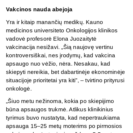
Vakcinos nauda abejoja
Yra ir kitaip manančių medikų. Kauno
medicinos universiteto Onkologijos klinikos
vadovė profesorė Elona Juozaitytė
vakcinacija nesižavi. „Šią naujovę vertinu
kontroversiškai, nes įrodymų, kad vakcina
apsaugo nuo vėžio, nėra. Nesakau, kad
skiepyti nereikia, bet dabartinėje ekonominėje
situacijoje prioritetai yra kiti”, – tvirtino prityrusi
onkologė.
„Šiuo metu nežinoma, kokia po skiepijimo
būna apsaugos trukmė. Atlikus klinikinius
tyrimus buvo nustatyta, kad nepertraukiama
apsauga 15–25 metų moterims po pirmosios