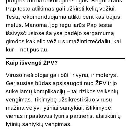
progresuoti iki onkologinės ligos. Reguliaraus
Pap testo atlikimas gali užkirsti kelią vėžiui.
Testą rekomenduojama atlikti bent kas trejus
metus. Manoma, jog reguliarūs Pap testai
išsivysčiusiose šalyse padėjo sergamumą
gimdos kaklelio vėžiu sumažinti trečdaliu, kai
kur – net pusiau.
Kaip išvengti ŽPV?
Viruso nešiotojai gali būti ir vyrai, ir moterys.
Geriausias būdas apsisaugoti nuo ŽPV ir jo
sukeliamų komplikacijų – tai rizikos veiksnių
vengimas. Tikimybę užsikrėsti šiuo virusu
mažina vėlyvi lytiniai santykiai, ištikimybė,
vienas ir pastovus lytinis partneris, atsitiktinių
lytinių santykių vengimas.