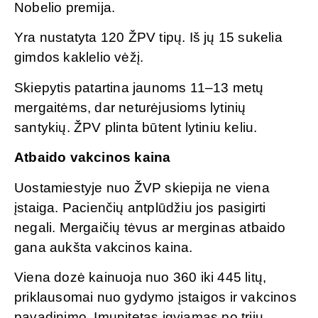
Nobelio premija.
Yra nustatyta 120 ŽPV tipų. Iš jų 15 sukelia
gimdos kaklelio vėžį.
Skiepytis patartina jaunoms 11–13 metų
mergaitėms, dar neturėjusioms lytinių
santykių. ŽPV plinta būtent lytiniu keliu.
Atbaido vakcinos kaina
Uostamiestyje nuo ŽVP skiepija ne viena
įstaiga. Pacienčių antplūdžiu jos pasigirti
negali. Mergaičių tėvus ar merginas atbaido
gana aukšta vakcinos kaina.
Viena dozė kainuoja nuo 360 iki 445 litų,
priklausomai nuo gydymo įstaigos ir vakcinos
pavadinimo. Imunitetas įgyjamas po trijų