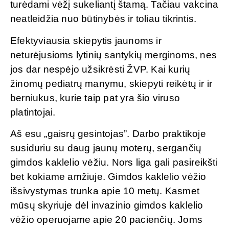
turėdami vėžį sukeliantį štamą. Tačiau vakcina
neatleidžia nuo būtinybės ir toliau tikrintis.
Efektyviausia skiepytis jaunoms ir
neturėjusioms lytinių santykių merginoms, nes
jos dar nespėjo užsikrėsti ŽVP. Kai kurių
žinomų pediatrų manymu, skiepyti reikėtų ir ir
berniukus, kurie taip pat yra šio viruso
platintojai.
Aš esu „gaisrų gesintojas”. Darbo praktikoje
susiduriu su daug jaunų moterų, sergančių
gimdos kaklelio vėžiu. Nors liga gali pasireikšti
bet kokiame amžiuje. Gimdos kaklelio vėžio
išsivystymas trunka apie 10 metų. Kasmet
mūsų skyriuje dėl invazinio gimdos kaklelio
vėžio operuojame apie 20 pacienčių. Joms