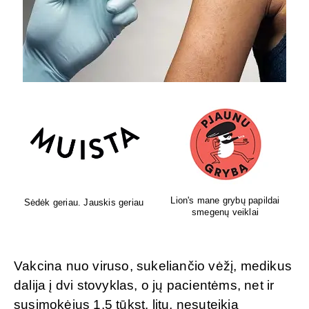
Lion's mane grybų papildai
Sėdėk geriau. Jauskis geriau
smegenų veiklai
Vakcina nuo viruso, sukeliančio vėžį, medikus
dalija į dvi stovyklas, o jų pacientėms, net ir
susimokėjus 1,5 tūkst. litų, nesuteikia