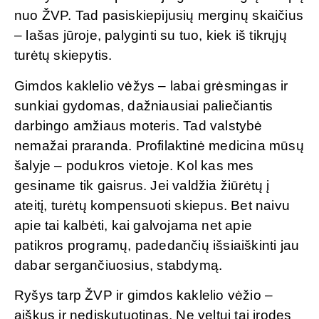
nuo ŽVP. Tad pasiskiepijusių merginų skaičius
– lašas jūroje, palyginti su tuo, kiek iš tikrųjų
turėtų skiepytis.
Gimdos kaklelio vėžys – labai grėsmingas ir
sunkiai gydomas, dažniausiai paliečiantis
darbingo amžiaus moteris. Tad valstybė
nemažai praranda. Profilaktinė medicina mūsų
šalyje – podukros vietoje. Kol kas mes
gesiname tik gaisrus. Jei valdžia žiūrėtų į
ateitį, turėtų kompensuoti skiepus. Bet naivu
apie tai kalbėti, kai galvojama net apie
patikros programų, padedančių išsiaiškinti jau
dabar sergančiuosius, stabdymą.
Ryšys tarp ŽVP ir gimdos kaklelio vėžio –
aiškus ir nediskutuotinas. Ne veltui tai įrodęs