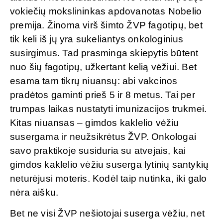
vokiečių mokslininkas apdovanotas Nobelio
premija. Žinoma virš šimto ŽVP fagotipų, bet
tik keli iš jų yra sukeliantys onkologinius
susirgimus. Tad prasminga skiepytis būtent
nuo šių fagotipų, užkertant kelią vėžiui. Bet
esama tam tikrų niuansų: abi vakcinos
pradėtos gaminti prieš 5 ir 8 metus. Tai per
trumpas laikas nustatyti imunizacijos trukmei.
Kitas niuansas – gimdos kaklelio vėžiu
susergama ir neužsikrėtus ŽVP. Onkologai
savo praktikoje susiduria su atvejais, kai
gimdos kaklelio vėžiu suserga lytinių santykių
neturėjusi moteris. Kodėl taip nutinka, iki galo
nėra aišku.
Bet ne visi ŽVP nešiotojai suserga vėžiu, net