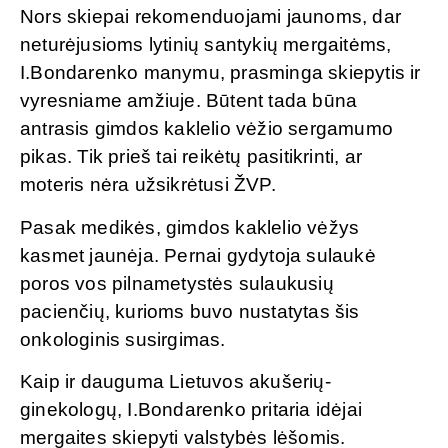
Nors skiepai rekomenduojami jaunoms, dar
neturėjusioms lytinių santykių mergaitėms,
I.Bondarenko manymu, prasminga skiepytis ir
vyresniame amžiuje. Būtent tada būna
antrasis gimdos kaklelio vėžio sergamumo
pikas. Tik prieš tai reikėtų pasitikrinti, ar
moteris nėra užsikrėtusi ŽVP.
Pasak medikės, gimdos kaklelio vėžys
kasmet jaunėja. Pernai gydytoja sulaukė
poros vos pilnametystės sulaukusių
pacienčių, kurioms buvo nustatytas šis
onkologinis susirgimas.
Kaip ir dauguma Lietuvos akušerių-
ginekologų, I.Bondarenko pritaria idėjai
mergaites skiepyti valstybės lėšomis.