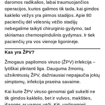
daromos radikalios, labai traumuojančios
operacijos, kurios galimos tik tada, kai gimdos
kaklelio vėžys yra pirmos stadijos. Apie 80
pacienčių dėl vėlesnių vėžio stadijų
nebegalime taikyti chirurginio gydymo, tad
skiriamas chemospindulinis gydymas. Ir tiek
pacienčių yra vos vienoje ligoninėje.
Kas yra ŽPV?
Žmogaus papilomos viruso (ŽPV) infekcija –
lytiškai plintanti liga. Dauguma žmonių,
užsikrėtusių ŽPV, dažniausiai nepajaučia jokių
simptomų, infekcija praeina savaime.
Kai kurie ŽPV viruso genomai gali sukelti ne
tik gimdos kaklelio, bet ir vulvos, makšties,
išangės ar varpos vėžį. Kiti, vadinamieji,