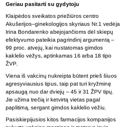
Geriau pasitarti su gydytoju
Klaipėdos sveikatos priežiūros centro
Akušerijos–ginekologijos skyriaus Nr.1 vedėja
Irina Bondarenko abejojančioms dėl skiepų
efektyvumo pateikia pagrindinį argumentą –
99 proc. atvejų, kai nustatomas gimdos
kaklelio vėžys, aptinkamas 16 arba 18 tipo
ŽVP.
Viena iš vakcinų nukreipta būtent prieš šiuos
agresyviausius tipus, taip pat turi kryžminę
apsaugą nuo dar dviejų – 45 ir 31 ŽPV tipų.
Jie užima trečią ir ketvirtą vietas pagal
paplitimą, sergant gimdos kaklelio vėžiu.
Pasiskiepijusios kitos farmacijos kompanijos