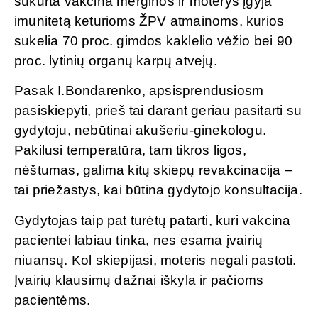
sukurta vakcina merginos ir moterys įgyja
imunitetą keturioms ŽPV atmainoms, kurios
sukelia 70 proc. gimdos kaklelio vėžio bei 90
proc. lytinių organų karpų atvejų.
Pasak I.Bondarenko, apsisprendusiosm
pasiskiepyti, prieš tai darant geriau pasitarti su
gydytoju, nebūtinai akušeriu-ginekologu.
Pakilusi temperatūra, tam tikros ligos,
nėštumas, galima kitų skiepų revakcinacija –
tai priežastys, kai būtina gydytojo konsultacija.
Gydytojas taip pat turėtų patarti, kuri vakcina
pacientei labiau tinka, nes esama įvairių
niuansų. Kol skiepijasi, moteris negali pastoti.
Įvairių klausimų dažnai iškyla ir pačioms
pacientėms.