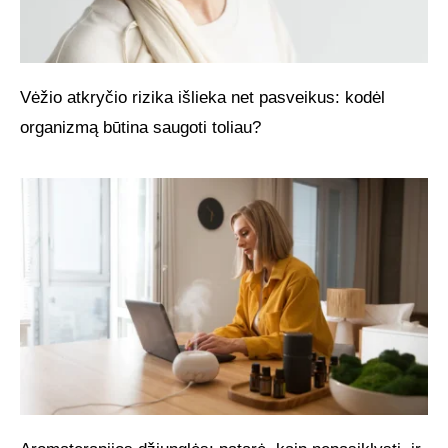
Vėžio atkryčio rizika išlieka net pasveikus: kodėl
organizmą būtina saugoti toliau?