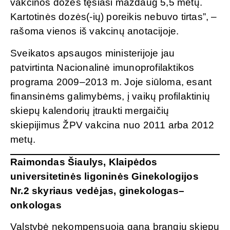
vakcinos dozės tęsiasi maždaug 5,5 metų.
Kartotinės dozės(-ių) poreikis nebuvo tirtas”, –
rašoma vienos iš vakcinų anotacijoje.
Sveikatos apsaugos ministerijoje jau
patvirtinta Nacionalinė imunoprofilaktikos
programa 2009–2013 m. Joje siūloma, esant
finansinėms galimybėms, į vaikų profilaktinių
skiepų kalendorių įtraukti mergaičių
skiepijimus ŽPV vakcina nuo 2011 arba 2012
metų.
Raimondas Šiaulys, Klaipėdos
universitetinės ligoninės Ginekologijos
Nr.2 skyriaus vedėjas, ginekologas–
onkologas
Valstybė nekompensuoja gana brangių skiepų