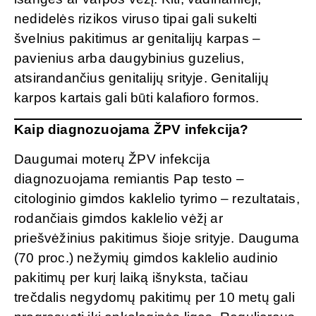
nedidelės rizikos viruso tipai gali sukelti
švelnius pakitimus ar genitalijų karpas –
pavienius arba daugybinius guzelius,
atsirandančius genitalijų srityje. Genitalijų
karpos kartais gali būti kalafioro formos.
Kaip diagnozuojama ŽPV infekcija?
Daugumai moterų ŽPV infekcija
diagnozuojama remiantis Pap testo –
citologinio gimdos kaklelio tyrimo – rezultatais,
rodančiais gimdos kaklelio vėžį ar
priešvėžinius pakitimus šioje srityje. Dauguma
(70 proc.) nežymių gimdos kaklelio audinio
pakitimų per kurį laiką išnyksta, tačiau
trečdalis negydomų pakitimų per 10 metų gali