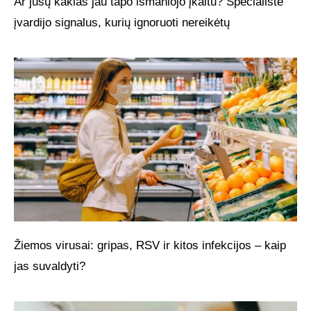
Ar jūsų kaklas jau tapo išmaniojo įkaitu? Specialistė
įvardijo signalus, kurių ignoruoti nereikėtų
Žiemos virusai: gripas, RSV ir kitos infekcijos – kaip
jas suvaldyti?