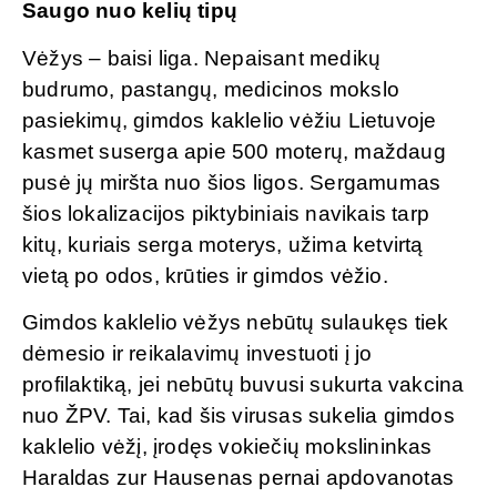
Saugo nuo kelių tipų
Vėžys – baisi liga. Nepaisant medikų
budrumo, pastangų, medicinos mokslo
pasiekimų, gimdos kaklelio vėžiu Lietuvoje
kasmet suserga apie 500 moterų, maždaug
pusė jų miršta nuo šios ligos. Sergamumas
šios lokalizacijos piktybiniais navikais tarp
kitų, kuriais serga moterys, užima ketvirtą
vietą po odos, krūties ir gimdos vėžio.
Gimdos kaklelio vėžys nebūtų sulaukęs tiek
dėmesio ir reikalavimų investuoti į jo
profilaktiką, jei nebūtų buvusi sukurta vakcina
nuo ŽPV. Tai, kad šis virusas sukelia gimdos
kaklelio vėžį, įrodęs vokiečių mokslininkas
Haraldas zur Hausenas pernai apdovanotas