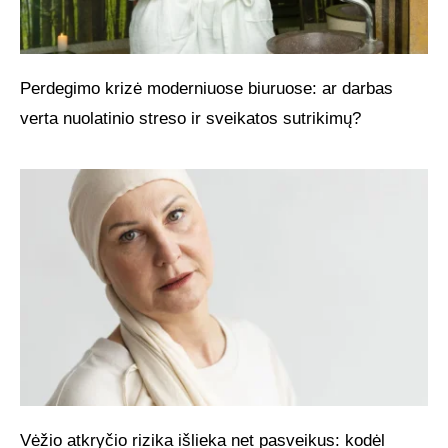
Perdegimo krizė moderniuose biuruose: ar darbas
verta nuolatinio streso ir sveikatos sutrikimų?
Vėžio atkryčio rizika išlieka net pasveikus: kodėl