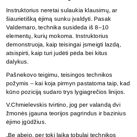
Instruktorius neretai sulaukia klausimų, ar
šiaurietišką ėjimą sunku įvaldyti. Pasak
Valdemaro, technika susideda iš 8–10
elementų, kurių mokoma. Instruktorius
demonstruoja, kaip teisingai įsmeigti lazdą,
atsispirti, kaip turi judėti pėda bei kitus
dalykus.
Pašnekovo teigimu, teisingos technikos
požymis – kai koja pirmyn pastatoma taip, kad
kūno poziciją sudaro trys lygiagrečios linijos.
V.Chmielevskis tvirtino, jog per valandą dvi
žmonės įgauna teorijos pagrindus ir bazinius
ėjimo įgūdžius.
„Be abejo, per tokį laiką tobulai technikos