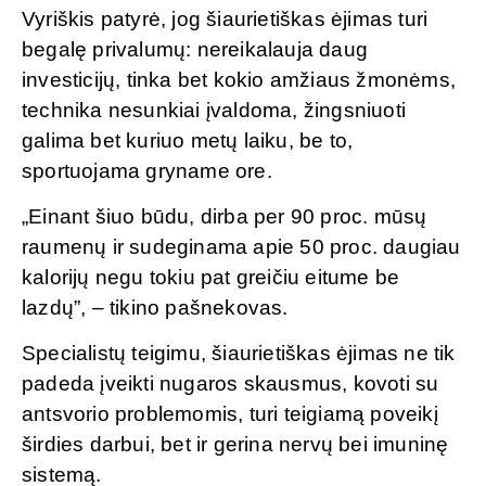
Vyriškis patyrė, jog šiaurietiškas ėjimas turi
begalę privalumų: nereikalauja daug
investicijų, tinka bet kokio amžiaus žmonėms,
technika nesunkiai įvaldoma, žingsniuoti
galima bet kuriuo metų laiku, be to,
sportuojama gryname ore.
„Einant šiuo būdu, dirba per 90 proc. mūsų
raumenų ir sudeginama apie 50 proc. daugiau
kalorijų negu tokiu pat greičiu eitume be
lazdų”, – tikino pašnekovas.
Specialistų teigimu, šiaurietiškas ėjimas ne tik
padeda įveikti nugaros skausmus, kovoti su
antsvorio problemomis, turi teigiamą poveikį
širdies darbui, bet ir gerina nervų bei imuninę
sistemą.