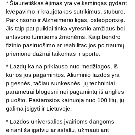
* Šiaurietiškas ėjimas yra veiksmingas gydant
kvėpavimo ir kraujotakos sutrikimus, stuburo,
Parkinsono ir Alzheimerio ligas, osteoporozę.
Jis taip pat puikiai tinka vyresnio amžiaus bei
antsvorio turintiems žmonėms. Kaip bendro
fizinio pasiruošimo ar reabilitacijos po traumų
priemonė dažnai taikomas ir sporte.
* Lazdų kaina priklauso nuo medžiagos, iš
kurios jos pagamintos. Aliuminio lazdos yra
pigesnės, tačiau sunkesnės, jų techniniai
parametrai blogesni nei pagamintų iš anglies
pluošto. Pastarosios kainuoja nuo 100 litų, jų
galima įsigyti ir Lietuvoje.
* Lazdos universalios įvairioms dangoms –
einant šaligatviu ar asfaltu, užmauti ant