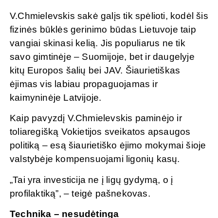
V.Chmielevskis sakė galįs tik spėlioti, kodėl šis
fizinės būklės gerinimo būdas Lietuvoje taip
vangiai skinasi kelią. Jis populiarus ne tik
savo gimtinėje – Suomijoje, bet ir daugelyje
kitų Europos šalių bei JAV. Šiaurietiškas
ėjimas vis labiau propaguojamas ir
kaimyninėje Latvijoje.
Kaip pavyzdį V.Chmielevskis paminėjo ir
toliaregišką Vokietijos sveikatos apsaugos
politiką – esą šiaurietiško ėjimo mokymai šioje
valstybėje kompensuojami ligonių kasų.
„Tai yra investicija ne į ligų gydymą, o į
profilaktiką”, – teigė pašnekovas.
Technika – nesudėtinga