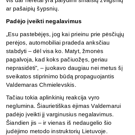
vis dar neretai yra palydimi smalsių žvilgsnių
ar pašaipių šypsnių.
Padėjo įveikti negalavimus
„Esu pastebėjęs, jog kai prieinu prie pėsčiųjų
perėjos, automobiliai pradeda anksčiau
stabdyti – dėl visa ko. Matyt, žmonės
pagalvoja, kad koks pačiuožęs, geriau
neprasidėti”, – juokavo daugiau nei metus šį
sveikatos stiprinimo būdą propaguojantis
Valdemaras Chmielevskis.
Tačiau tokia aplinkinių reakcija vyro
neglumina. Šiaurietiškas ėjimas Valdemarui
padėjo įveikti jį varginusius negalavimus.
Šiandien jis – ir vienas iš nedaugelio šio
judėjimo metodo instruktorių Lietuvoje.