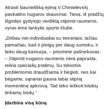
Atrasti šiaurietišką ėjimą V.Chmielevskį
paskatino nugaros skausmai. Tiesa, iš pradžių
išgirdęs gydytojo verdiktą stiprinti raumenis,
vyras ėmė lankytis sporto klube.
„Dirbau net individualiai su treneriais, tačiau
pamačiau, kad ir pinigų per daug sumoku, ir
laiko daug kainuoja, – prisiminė pašnekovas.
– Stiprinti nugaros raumenis nėra paprasta,
reikia specialių pratimų. Su tokiomis
problemomis draudžiama ir bėgioti, nes kai
bėgame, sąnariai gauna labai stiprią
momentinę apkrovą. Tad teko ieškoti kitokių
tinkamų būdų.”
Įdarbina visą kūną