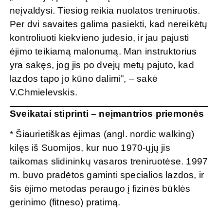
neįvaldysi. Tiesiog reikia nuolatos treniruotis.
Per dvi savaites galima pasiekti, kad nereikėtų
kontroliuoti kiekvieno judesio, ir jau pajusti
ėjimo teikiamą malonumą. Man instruktorius
yra sakęs, jog jis po dvejų metų pajuto, kad
lazdos tapo jo kūno dalimi”, – sakė
V.Chmielevskis.
Sveikatai stiprinti – neįmantrios priemonės
* Šiaurietiškas ėjimas (angl. nordic walking)
kilęs iš Suomijos, kur nuo 1970-ųjų jis
taikomas slidininkų vasaros treniruotėse. 1997
m. buvo pradėtos gaminti specialios lazdos, ir
šis ėjimo metodas peraugo į fizinės būklės
gerinimo (fitneso) pratimą.