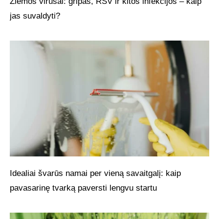
Žiemos virusai: gripas, RSV ir kitos infekcijos – kaip
jas suvaldyti?
Idealiai švarūs namai per vieną savaitgalį: kaip
pavasarinę tvarką paversti lengvu startu