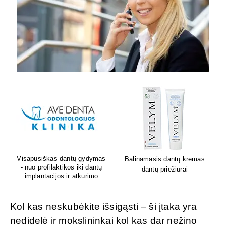
Lion's mane grybų papildai
Sėdėk geriau. Jauskis geriau
smegenų veiklai
Kol kas neskubėkite išsigąsti – ši įtaka yra
nedidelė ir mokslininkai kol kas dar nežino