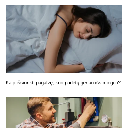
Kaip išsirinkti pagalvę, kuri padėtų geriau išsimiegoti?