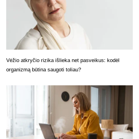
Vėžio atkryčio rizika išlieka net pasveikus: kodėl
organizmą būtina saugoti toliau?