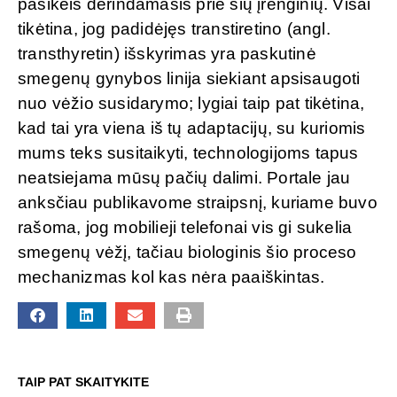
pasikeis derindamasis prie šių įrenginių. Visai
tikėtina, jog padidėjęs transtiretino (angl.
transthyretin) išskyrimas yra paskutinė
smegenų gynybos linija siekiant apsisaugoti
nuo vėžio susidarymo; lygiai taip pat tikėtina,
kad tai yra viena iš tų adaptacijų, su kuriomis
mums teks susitaikyti, technologijoms tapus
neatsiejama mūsų pačių dalimi. Portale jau
anksčiau publikavome straipsnį, kuriame buvo
rašoma, jog mobilieji telefonai vis gi sukelia
smegenų vėžį, tačiau biologinis šio proceso
mechanizmas kol kas nėra paaiškintas.
TAIP PAT SKAITYKITE