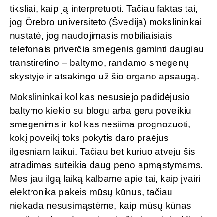
tiksliai, kaip ją interpretuoti. Tačiau faktas tai,
jog Örebro universiteto (Švedija) mokslininkai
nustatė, jog naudojimasis mobiliaisiais
telefonais priverčia smegenis gaminti daugiau
transtiretino – baltymo, randamo smegenų
skystyje ir atsakingo už šio organo apsaugą.
Mokslininkai kol kas nesusiejo padidėjusio
baltymo kiekio su blogu arba geru poveikiu
smegenims ir kol kas nesiima prognozuoti,
kokį poveikį toks pokytis daro praėjus
ilgesniam laikui. Tačiau bet kuriuo atveju šis
atradimas suteikia daug peno apmąstymams.
Mes jau ilgą laiką kalbame apie tai, kaip įvairi
elektronika pakeis mūsų kūnus, tačiau
niekada nesusimąstėme, kaip mūsų kūnas