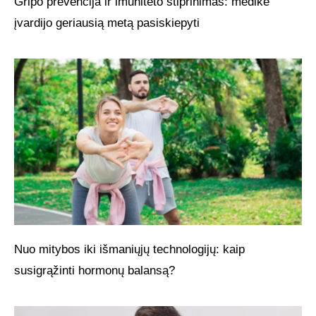
Gripo prevencija ir imuniteto stiprinimas: medikė
įvardijo geriausią metą pasiskiepyti
Nuo mitybos iki išmaniųjų technologijų: kaip
susigrąžinti hormonų balansą?