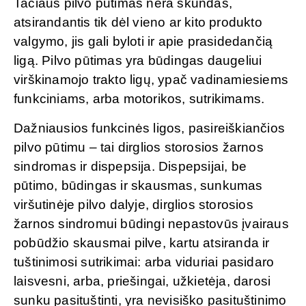
Tačiaus pilvo pūtimas nėra skundas,
atsirandantis tik dėl vieno ar kito produkto
valgymo, jis gali byloti ir apie prasidedančią
ligą. Pilvo pūtimas yra būdingas daugeliui
virškinamojo trakto ligų, ypač vadinamiesiems
funkciniams, arba motorikos, sutrikimams.
Dažniausios funkcinės ligos, pasireiškiančios
pilvo pūtimu – tai dirglios storosios žarnos
sindromas ir dispepsija. Dispepsijai, be
pūtimo, būdingas ir skausmas, sunkumas
viršutinėje pilvo dalyje, dirglios storosios
žarnos sindromui būdingi nepastovūs įvairaus
pobūdžio skausmai pilve, kartu atsiranda ir
tuštinimosi sutrikimai: arba viduriai pasidaro
laisvesni, arba, priešingai, užkietėja, darosi
sunku pasituštinti, yra nevisiško pasituštinimo