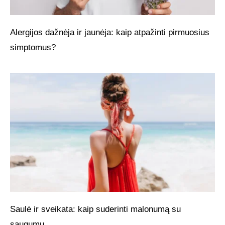
Alergijos dažnėja ir jaunėja: kaip atpažinti pirmuosius
simptomus?
Saulė ir sveikata: kaip suderinti malonumą su
saugumu