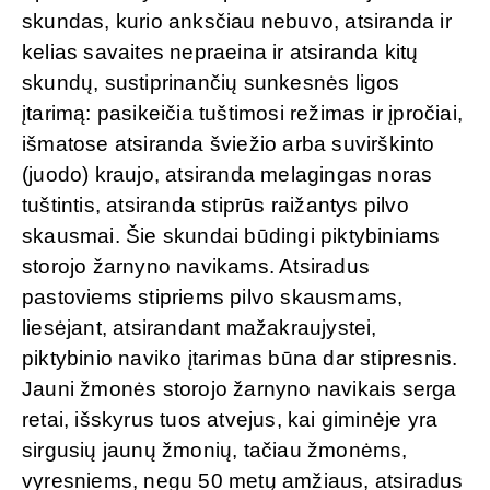
skundas, kurio anksčiau nebuvo, atsiranda ir
kelias savaites nepraeina ir atsiranda kitų
skundų, sustiprinančių sunkesnės ligos
įtarimą: pasikeičia tuštimosi režimas ir įpročiai,
išmatose atsiranda šviežio arba suvirškinto
(juodo) kraujo, atsiranda melagingas noras
tuštintis, atsiranda stiprūs raižantys pilvo
skausmai. Šie skundai būdingi piktybiniams
storojo žarnyno navikams. Atsiradus
pastoviems stipriems pilvo skausmams,
liesėjant, atsirandant mažakraujystei,
piktybinio naviko įtarimas būna dar stipresnis.
Jauni žmonės storojo žarnyno navikais serga
retai, išskyrus tuos atvejus, kai giminėje yra
sirgusių jaunų žmonių, tačiau žmonėms,
vyresniems, negu 50 metų amžiaus, atsiradus