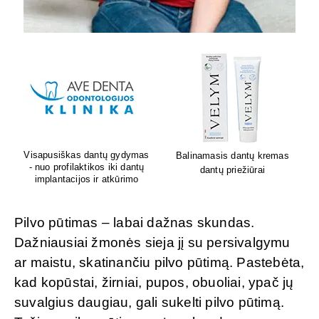
Lion's mane grybų papildai
Sėdėk geriau. Jauskis geriau
smegenų veiklai
Pilvo pūtimas – labai dažnas skundas.
Dažniausiai žmonės sieja jį su persivalgymu
ar maistu, skatinančiu pilvo pūtimą. Pastebėta,
kad kopūstai, žirniai, pupos, obuoliai, ypač jų
suvalgius daugiau, gali sukelti pilvo pūtimą.