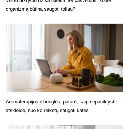
Vėžio atkryčio rizika išlieka net pasveikus: kodėl
organizmą būtina saugoti toliau?
Aromaterapijos džiunglės: patarė, kaip nepasiklysti, ir
atskleidė, nuo ko reikėtų saugoti kates