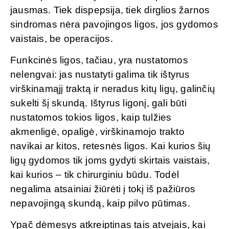
jausmas. Tiek dispepsija, tiek dirglios žarnos
sindromas nėra pavojingos ligos, jos gydomos
vaistais, be operacijos.
Funkcinės ligos, tačiau, yra nustatomos
nelengvai: jas nustatyti galima tik ištyrus
virškinamąjį traktą ir neradus kitų ligų, galinčių
sukelti šį skundą. Ištyrus ligonį, gali būti
nustatomos tokios ligos, kaip tulžies
akmenligė, opaligė, virškinamojo trakto
navikai ar kitos, retesnės ligos. Kai kurios šių
ligų gydomos tik joms gydyti skirtais vaistais,
kai kurios – tik chirurginiu būdu. Todėl
negalima atsainiai žiūrėti į tokį iš pažiūros
nepavojingą skundą, kaip pilvo pūtimas.
Ypač dėmesys atkreiptinas tais atvejais, kai