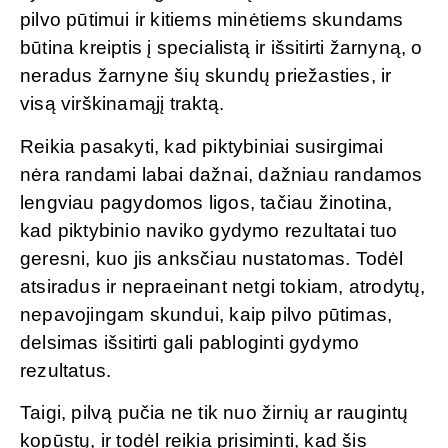
pilvo pūtimui ir kitiems minėtiems skundams
būtina kreiptis į specialistą ir išsitirti žarnyną, o
neradus žarnyne šių skundų priežasties, ir
visą virškinamąjį traktą.
Reikia pasakyti, kad piktybiniai susirgimai
nėra randami labai dažnai, dažniau randamos
lengviau pagydomos ligos, tačiau žinotina,
kad piktybinio naviko gydymo rezultatai tuo
geresni, kuo jis anksčiau nustatomas. Todėl
atsiradus ir nepraeinant netgi tokiam, atrodytų,
nepavojingam skundui, kaip pilvo pūtimas,
delsimas išsitirti gali pabloginti gydymo
rezultatus.
Taigi, pilvą pučia ne tik nuo žirnių ar raugintų
kopūstų, ir todėl reikia prisiminti, kad šis