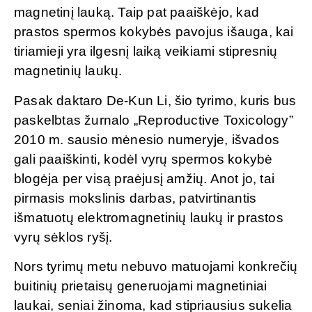
magnetinį lauką. Taip pat paaiškėjo, kad
prastos spermos kokybės pavojus išauga, kai
tiriamieji yra ilgesnį laiką veikiami stipresnių
magnetinių laukų.
Pasak daktaro De-Kun Li, šio tyrimo, kuris bus
paskelbtas žurnalo „Reproductive Toxicology”
2010 m. sausio mėnesio numeryje, išvados
gali paaiškinti, kodėl vyrų spermos kokybė
blogėja per visą praėjusį amžių. Anot jo, tai
pirmasis mokslinis darbas, patvirtinantis
išmatuotų elektromagnetinių laukų ir prastos
vyrų sėklos ryšį.
Nors tyrimų metu nebuvo matuojami konkrečių
buitinių prietaisų generuojami magnetiniai
laukai, seniai žinoma, kad stipriausius sukelia