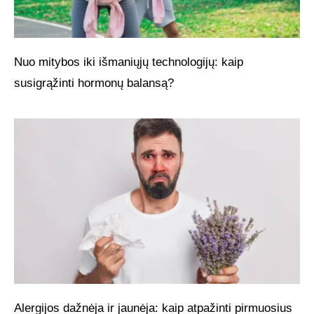
Nuo mitybos iki išmaniųjų technologijų: kaip
susigrąžinti hormonų balansą?
Alergijos dažnėja ir jaunėja: kaip atpažinti pirmuosius