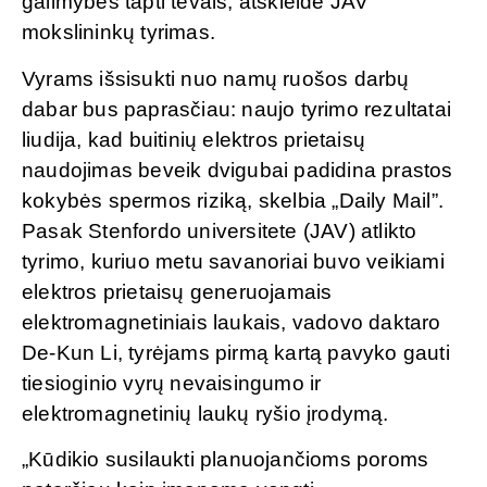
galimybes tapti tėvais, atskleidė JAV
mokslininkų tyrimas.
Vyrams išsisukti nuo namų ruošos darbų
dabar bus paprasčiau: naujo tyrimo rezultatai
liudija, kad buitinių elektros prietaisų
naudojimas beveik dvigubai padidina prastos
kokybės spermos riziką, skelbia „Daily Mail”.
Pasak Stenfordo universitete (JAV) atlikto
tyrimo, kuriuo metu savanoriai buvo veikiami
elektros prietaisų generuojamais
elektromagnetiniais laukais, vadovo daktaro
De-Kun Li, tyrėjams pirmą kartą pavyko gauti
tiesioginio vyrų nevaisingumo ir
elektromagnetinių laukų ryšio įrodymą.
„Kūdikio susilaukti planuojančioms poroms