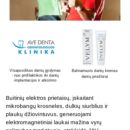
Lion's mane grybų papildai
Sėdėk geriau. Jauskis geriau
smegenų veiklai
Buitinių elektros prietaisų, įskaitant
mikrobangų krosneles, dulkių siurblius ir
plaukų džiovintuvus, generuojami
elektromagnetiniai laukai mažina vyrų