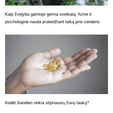
Kaip žvejyba gamtoje gerina sveikatą: fizinė ir
psichologinė nauda praleidžiant laiką prie vandens
Kodėl šiandien reikia stipriausių žuvų taukų?