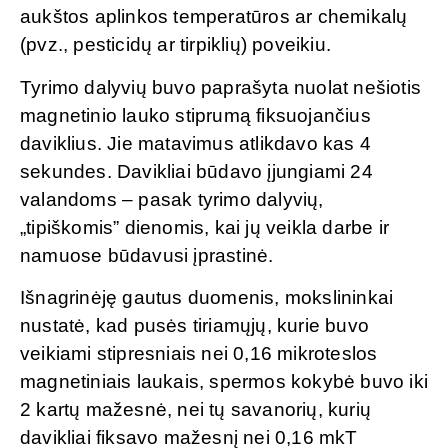
aukštos aplinkos temperatūros ar chemikalų
(pvz., pesticidų ar tirpiklių) poveikiu.
Tyrimo dalyvių buvo paprašyta nuolat nešiotis
magnetinio lauko stiprumą fiksuojančius
daviklius. Jie matavimus atlikdavo kas 4
sekundes. Davikliai būdavo įjungiami 24
valandoms – pasak tyrimo dalyvių,
„tipiškomis” dienomis, kai jų veikla darbe ir
namuose būdavusi įprastinė.
Išnagrinėję gautus duomenis, mokslininkai
nustatė, kad pusės tiriamųjų, kurie buvo
veikiami stipresniais nei 0,16 mikroteslos
magnetiniais laukais, spermos kokybė buvo iki
2 kartų mažesnė, nei tų savanorių, kurių
davikliai fiksavo mažesnį nei 0,16 mkT