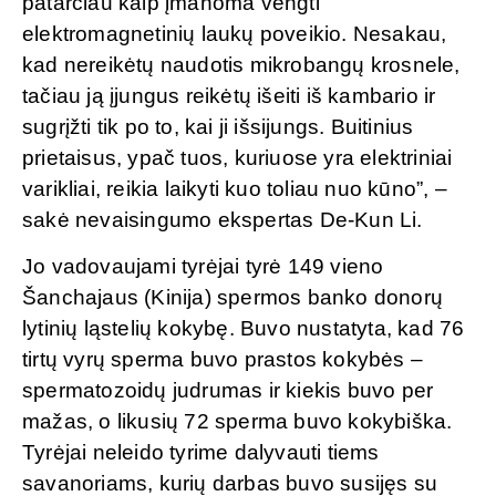
patarčiau kaip įmanoma vengti
elektromagnetinių laukų poveikio. Nesakau,
kad nereikėtų naudotis mikrobangų krosnele,
tačiau ją įjungus reikėtų išeiti iš kambario ir
sugrįžti tik po to, kai ji išsijungs. Buitinius
prietaisus, ypač tuos, kuriuose yra elektriniai
varikliai, reikia laikyti kuo toliau nuo kūno”, –
sakė nevaisingumo ekspertas De-Kun Li.
Jo vadovaujami tyrėjai tyrė 149 vieno
Šanchajaus (Kinija) spermos banko donorų
lytinių ląstelių kokybę. Buvo nustatyta, kad 76
tirtų vyrų sperma buvo prastos kokybės –
spermatozoidų judrumas ir kiekis buvo per
mažas, o likusių 72 sperma buvo kokybiška.
Tyrėjai neleido tyrime dalyvauti tiems
savanoriams, kurių darbas buvo susijęs su