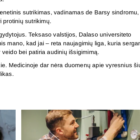
 genetinis sutrikimas, vadinamas de Barsy sindromu,
 protinių sutrikimų.
gydytojus. Teksaso valstijos, Dalaso universiteto
mano, kad jai – reta naujagimių liga, kuria sergant
 veido bei patiria audinių išsigimimą.
zzie. Medicinoje dar nėra duomenų apie vyresnius ši
ikas.