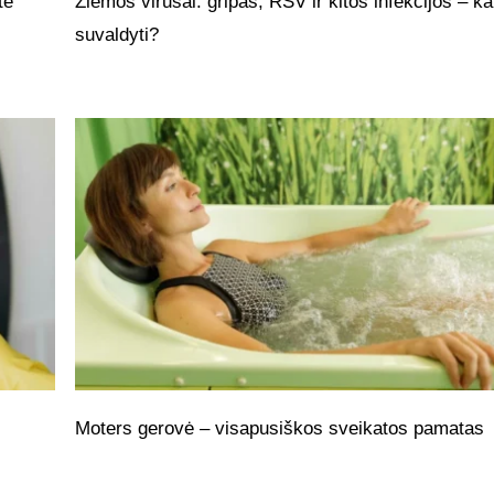
tė
Žiemos virusai: gripas, RSV ir kitos infekcijos – ka
suvaldyti?
Moters gerovė – visapusiškos sveikatos pamatas