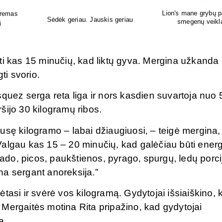
pildai
Leonardo naminis - sveikatai,
Gydytojos sukurti 
i
skoniui, grožiui.
papildai!
ti kas 15 minučių, kad liktų gyva. Mergina užkanda
ti svorio.
quez serga reta liga ir nors kasdien suvartoja nuo 
iršijo 30 kilogramų ribos.
 pusę kilogramo – labai džiaugiuosi, – teigė mergina,
Valgau kas 15 – 20 minučių, kad galėčiau būti ener
do, picos, paukštienos, pyrago, spurgų, ledų porci
na sergant anoreksija.”
tasi ir svėrė vos kilogramą. Gydytojai išsiaiškino, 
Mergaitės motina Rita pripažino, kad gydytojai
a.