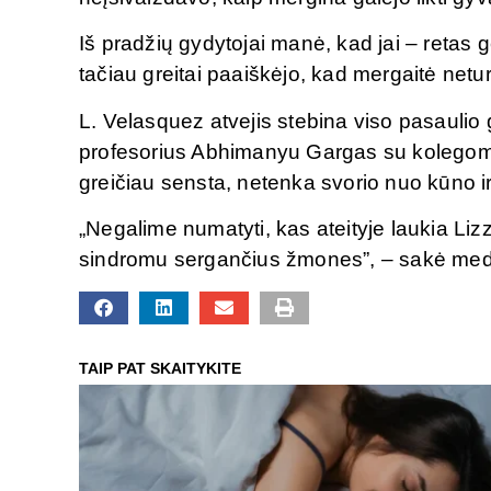
Iš pradžių gydytojai manė, kad jai – retas
tačiau greitai paaiškėjo, kad mergaitė neturi
L. Velasquez atvejis stebina viso pasaulio 
profesorius Abhimanyu Gargas su kolegomis 
greičiau sensta, netenka svorio nuo kūno ir
„Negalime numatyti, kas ateityje laukia Li
sindromu sergančius žmones”, – sakė med
TAIP PAT SKAITYKITE