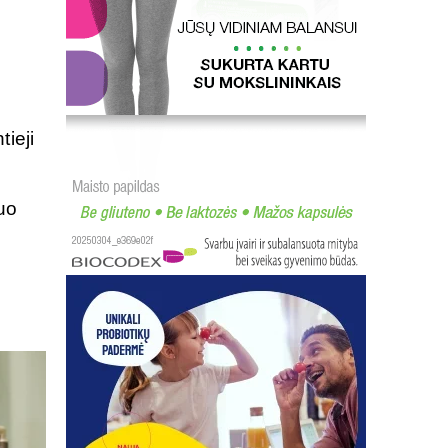
ieji
uo