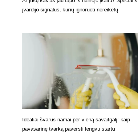
Ar jūsų kaklas jau tapo išmaniojo įkaitu? Specialis
įvardijo signalus, kurių ignoruoti nereikėtų
Idealiai švarūs namai per vieną savaitgalį: kaip
pavasarinę tvarką paversti lengvu startu