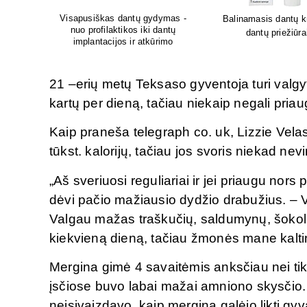
Lion's mane grybų pa
kremas
Sėdėk geriau. Jauskis geriau
smegenų veikla
i
21 –erių metų Teksaso gyventoja turi valgy
kartų per dieną, tačiau niekaip negali priaug
Kaip praneša telegraph co. uk, Lizzie Velas
tūkst. kalorijų, tačiau jos svoris niekad nev
„Aš sveriuosi reguliariai ir jei priaugu nors
dėvi pačio mažiausio dydžio drabužius. – 
Valgau mažas traškučių, saldumynų, šokola
kiekvieną dieną, tačiau žmonės mane kalti
Mergina gimė 4 savaitėmis anksčiau nei tikė
įsčiose buvo labai mažai amniono skysčio. 
neįsivaizdavo, kaip mergina galėjo likti gyv