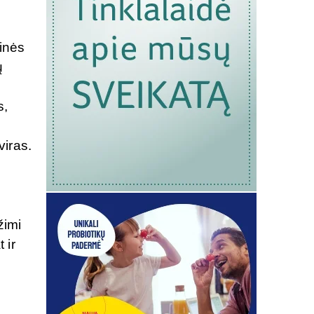
inės
ų
s,
.
iras.
žimi
 ir