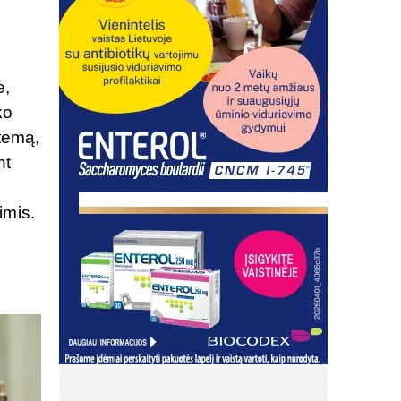
e,
ko
stemą,
nt
imis.