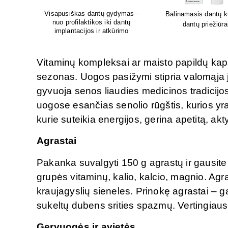
Lion's mane grybų pa
kremas
Sėdėk geriau. Jauskis geriau
smegenų veikla
i
Vitaminų kompleksai ar maisto papildų kaps
sezonas. Uogos pasižymi stipria valomąja jė
gyvuoja senos liaudies medicinos tradicijos,
uogose esančias senolio rūgštis, kurios yra v
kurie suteikia energijos, gerina apetitą, akt
Agrastai
Pakanka suvalgyti 150 g agrastų ir gausit
grupės vitaminų, kalio, kalcio, magnio. Agra
kraujagyslių sieneles. Prinokę agrastai – g
sukeltų dubens srities spazmų. Vertingiausi
Gervuogės ir avietės