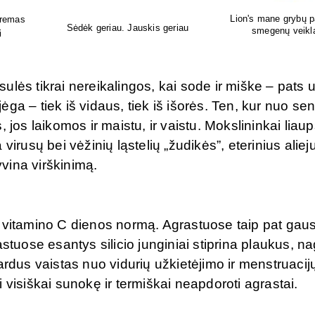
pildai
Leonardo naminis - sveikatai,
Gydytojos sukurti 
i
skoniui, grožiui.
papildai!
ulės tikrai nereikalingos, kai sode ir miške – pats 
ga – tiek iš vidaus, tiek iš išorės. Ten, kur nuo se
 jos laikomos ir maistu, ir vaistu. Mokslininkai liau
irusų bei vėžinių ląstelių „žudikės”, eterinius aliej
yvina virškinimą.
e vitamino C dienos normą. Agrastuose taip pat gau
stuose esantys silicio junginiai stiprina plaukus, n
ardus vaistas nuo vidurių užkietėjimo ir menstruacij
 visiškai sunokę ir termiškai neapdoroti agrastai.