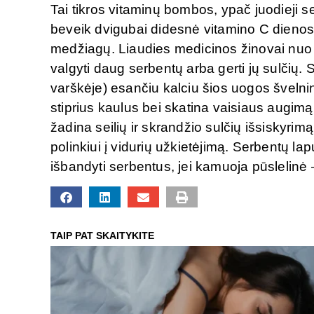
Tai tikros vitaminų bombos, ypač juodieji s
beveik dvigubai didesnė vitamino C dienos 
medžiagų. Liaudies medicinos žinovai nu
valgyti daug serbentų arba gerti jų sulčių
varškėje) esančiu kalciu šios uogos šveln
stiprius kaulus bei skatina vaisiaus augimą.
žadina seilių ir skrandžio sulčių išsiskyrim
polinkiui į vidurių užkietėjimą. Serbentų l
išbandyti serbentus, jei kamuoja pūslelinė 
TAIP PAT SKAITYKITE