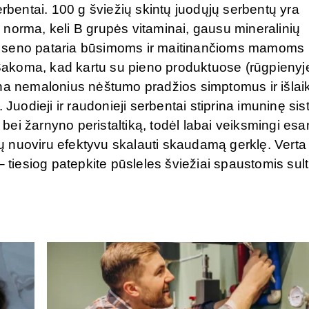
erbentai. 100 g šviežių skintų juodųjų serbentų yra
norma, keli B grupės vitaminai, gausu mineralinių
o seno pataria būsimoms ir maitinančioms mamoms
. Sakoma, kad kartu su pieno produktuose (rūgpienyj
ina nemalonius nėštumo pradžios simptomus ir išlai
 Juodieji ir raudonieji serbentai stiprina imuninę si
ą bei žarnyno peristaltiką, todėl labai veiksmingi esa
apų nuoviru efektyvu skalauti skaudamą gerklę. Verta
– tiesiog patepkite pūsleles šviežiai spaustomis sult