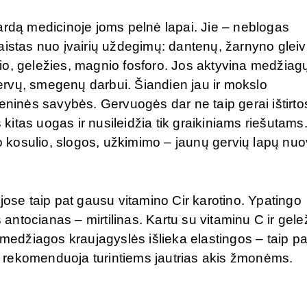
ardą medicinoje joms pelnė lapai. Jie – neblogas
aistas nuo įvairių uždegimų: dantenų, žarnyno gleiv
alio, geležies, magnio fosforo. Jos aktyvina medžiag
rvų, smegenų darbui. Šiandien jau ir mokslo
eninės savybės. Gervuogės dar ne taip gerai ištirto
 kitas uogas ir nusileidžia tik graikiniams riešutams
kosulio, slogos, užkimimo – jaunų gervių lapų nuov
jose taip pat gausu vitamino Cir karotino. Ypatingo
ntocianas – mirtilinas. Kartu su vitaminu C ir gele
medžiagos kraujagyslės išlieka elastingos – taip pat
 rekomenduoja turintiems jautrias akis žmonėms.