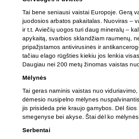
Tai bene seniausi vaistai Europoje. Gerą v
juodosios arbatos pakaitalas. Nuoviras – v
ir t.t. Aviečių uogos turi daug mineralų – k
apykaitą, svarbios sklandžiam raumenų, ne
pripažįstamos antivirusinės ir antikancerog
tačiau elago rūgšties kiekiu jos lenkia visas
Daugiau nei 200 metų žinomas vaistas nuo 
Mėlynės
Tai geras naminis vaistas nuo viduriavimo, 
dėmesio nusipelno mėlynes nuspalvinantis a
jis prisideda prie kraujo gamybos. Dėl šios 
smegenyse bei akyse. Štai dėl ko mėlynės
Serbentai