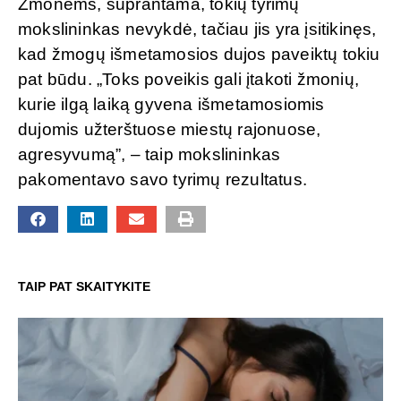
Žmonėms, suprantama, tokių tyrimų
mokslininkas nevykdė, tačiau jis yra įsitikinęs,
kad žmogų išmetamosios dujos paveiktų tokiu
pat būdu. „Toks poveikis gali įtakoti žmonių,
kurie ilgą laiką gyvena išmetamosiomis
dujomis užterštuose miestų rajonuose,
agresyvumą”, – taip mokslininkas
pakomentavo savo tyrimų rezultatus.
TAIP PAT SKAITYKITE