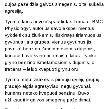
dujos pažeidžia galvos smegenis, o tai sukelia
agresiją.
Tyrimo, kuris buvo išspaudintas žurnale „BMC
Physiology”, autorius savo eksperimentus
vykdė tik su žiurkėmis. Išskirstęs tiriamuosius
gyvūnus į tris grupes, vienus gyvūnus jis
paveikė benzino išmetamosiomis dujomis,
kuriose buvo švino priemaišų, kitus – veikė
gryno benzino išmetamosiomis dujomis, o
tretiems – leido kvėpuoti grynu oru.
Tyrimo metu, žiurkės iš pirmųjų dviejų grupių
pradėjo elgtis agresyviau, negu gyvūnai,
kuriems neteko kvėpuoti benzinu. Buvo
užfiksuoti ir galvos smegenų pažeidimai.