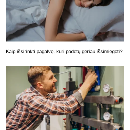
Kaip išsirinkti pagalvę, kuri padėtų geriau išsimiegoti?