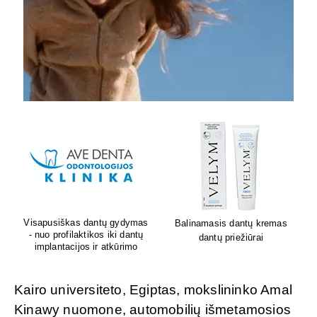
Lion's mane grybų papildai
Sėdėk geriau. Jauskis geriau
smegenų veiklai
Kairo universiteto, Egiptas, mokslininko Amal
Kinawy nuomone, automobilių išmetamosios