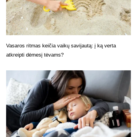
Vasaros ritmas keičia vaikų savijautą: į ką verta
atkreipti dėmesį tėvams?