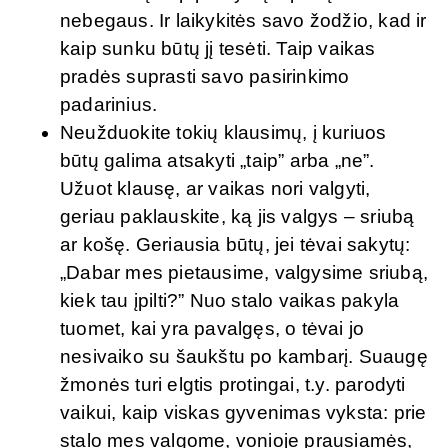
nebegaus. Ir laikykitės savo žodžio, kad ir
kaip sunku būtų jį tesėti. Taip vaikas
pradės suprasti savo pasirinkimo
padarinius.
Neužduokite tokių klausimų, į kuriuos
būtų galima atsakyti „taip” arba „ne”.
Užuot klausę, ar vaikas nori valgyti,
geriau paklauskite, ką jis valgys – sriubą
ar košę. Geriausia būtų, jei tėvai sakytų:
„Dabar mes pietausime, valgysime sriubą,
kiek tau įpilti?” Nuo stalo vaikas pakyla
tuomet, kai yra pavalgęs, o tėvai jo
nesivaiko su šaukštu po kambarį. Suaugę
žmonės turi elgtis protingai, t.y. parodyti
vaikui, kaip viskas gyvenimas vyksta: prie
stalo mes valgome, vonioje prausiamės,