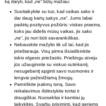
ką daryti, kad „ne” būtų mažiau:
Susitaikykite su tuo, kad vaikas sako ir
dar daug kartų sakys „ne”. Jums labai
padėtų pozityvus požiūris: viskas praeina,
koks jau didelis mūsų vaikas, jis sako
„ne”, jis nori būti savarankiškas.
Nebauskite mažylio tik už tai, kad jis
prieštarauja. Visų pirma išsiaiškinkite
tokio elgesio priežastis. Priešingu atveju
jūs užauginsite su viskuo sutinkantį,
nesugebantį apginti savo nuomonės ir
lengvai pažeidžiamą žmogų.
Pamirškite įsakmų toną. Savo
reikalavimus išdėstykite tvirtai ir
draugiškai. Nuosekliai ir kantriai jų
laikykitės. Svarbu prisiminti, kad geriems