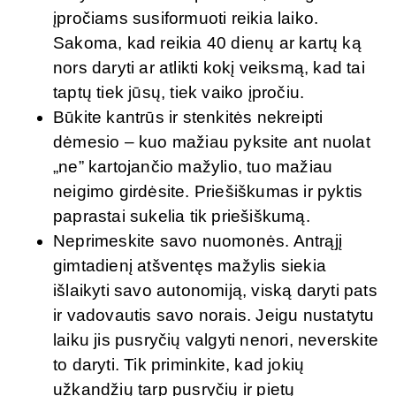
įpročiams susiformuoti reikia laiko.
Sakoma, kad reikia 40 dienų ar kartų ką
nors daryti ar atlikti kokį veiksmą, kad tai
taptų tiek jūsų, tiek vaiko įpročiu.
Būkite kantrūs ir stenkitės nekreipti
dėmesio – kuo mažiau pyksite ant nuolat
„ne” kartojančio mažylio, tuo mažiau
neigimo girdėsite. Priešiškumas ir pyktis
paprastai sukelia tik priešiškumą.
Neprimeskite savo nuomonės. Antrąjį
gimtadienį atšventęs mažylis siekia
išlaikyti savo autonomiją, viską daryti pats
ir vadovautis savo norais. Jeigu nustatytu
laiku jis pusryčių valgyti nenori, neverskite
to daryti. Tik priminkite, kad jokių
užkandžių tarp pusryčių ir pietų