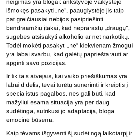
neigimas yra blogai: ankstyvoje vaikystėje
išmokęs pasakyti „ne”, paauglystėje jis taip
pat greičiausiai nebijos pasipriešinti
bendraamžių įtakai, kad neprarastų „draugų”,
sugebės atsisakyti alkoholio ar net narkotikų.
Todėl mokėti pasakyti „ne” kiekvienam žmogui
yra labai svarbu, kad galėtų paprieštarauti ar
apginti savo pozicijas.
Ir tik tais atvejais, kai vaiko priešiškumas yra
labai didelis, tėvai turėtų sunerimti ir kreiptis į
specialistus pagalbos, nes gali būti, kad
mažyliui esama situacija yra per daug
sudėtinga, sutrikusi jo adaptacija, bloga
emocinė būsena.
Kaip tėvams išgyventi šį sudėtingą laikotarpį ir