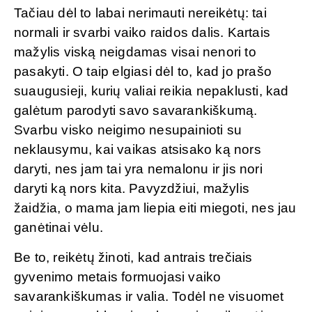
Tačiau dėl to labai nerimauti nereikėtų: tai
normali ir svarbi vaiko raidos dalis. Kartais
mažylis viską neigdamas visai nenori to
pasakyti. O taip elgiasi dėl to, kad jo prašo
suaugusieji, kurių valiai reikia nepaklusti, kad
galėtum parodyti savo savarankiškumą.
Svarbu visko neigimo nesupainioti su
neklausymu, kai vaikas atsisako ką nors
daryti, nes jam tai yra nemalonu ir jis nori
daryti ką nors kita. Pavyzdžiui, mažylis
žaidžia, o mama jam liepia eiti miegoti, nes jau
ganėtinai vėlu.
Be to, reikėtų žinoti, kad antrais trečiais
gyvenimo metais formuojasi vaiko
savarankiškumas ir valia. Todėl ne visuomet