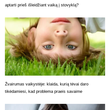
aptarti prieš išleidžiant vaiką į stovyklą?
Žvairumas vaikystėje: klaida, kurią tėvai daro
tikėdamiesi, kad problema praeis savaime