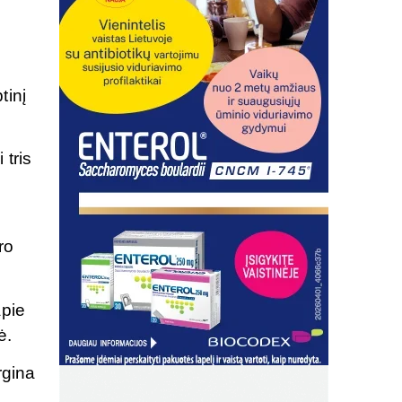
tinį
tris
ro
apie
ė.
rgina