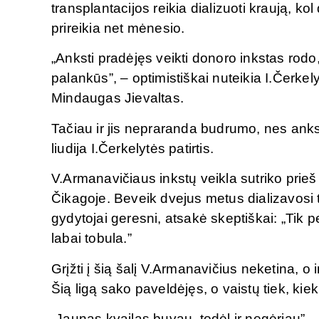
transplantacijos reikia dializuoti kraują, k
prireikia net mėnesio.
„Anksti pradėjęs veikti donoro inkstas rodo, 
palankūs”, – optimistiškai nuteikia I.Čerk
Mindaugas Jievaltas.
Tačiau ir jis nepraranda budrumo, nes anksty
liudija I.Čerkelytės patirtis.
V.Armanavičiaus inkstų veikla sutriko prie
Čikagoje. Beveik dvejus metus dializavosi t
gydytojai geresni, atsakė skeptiškai: „Tik
labai tobula.”
Grįžti į šią šalį V.Armanavičius neketina, o
Šią ligą sako paveldėjęs, o vaistų tiek, kie
„Jaunas kvailas buvau, todėl ir negėriau”, –