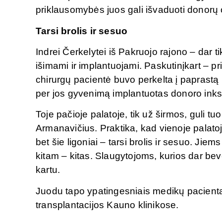
priklausomybės juos gali išvaduoti donorų or
Tarsi brolis ir sesuo
Indrei Čerkelytei iš Pakruojo rajono – dar ti
išimami ir implantuojami. Paskutinįkart – p
chirurgų pacientė buvo perkelta į paprastą 
per jos gyvenimą implantuotas donoro inks
Toje pačioje palatoje, tik už širmos, guli t
Armanavičius. Praktika, kad vienoje palatoj
bet šie ligoniai – tarsi brolis ir sesuo. Jie
kitam – kitas. Slaugytojoms, kurios dar bevei
kartu.
Juodu tapo ypatingesniais medikų pacientais d
transplantacijos Kauno klinikose.