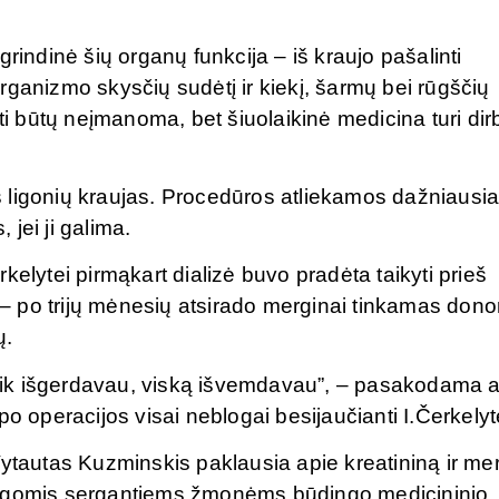
rindinė šių organų funkcija – iš kraujo pašalinti
rganizmo skysčių sudėtį ir kiekį, šarmų bei rūgščių
ti būtų neįmanoma, bet šiuolaikinė medicina turi dirb
ligonių kraujas. Procedūros atliekamos dažniausiai 
 jei ji galima.
kelytei pirmąkart dializė buvo pradėta taikyti prieš
i – po trijų mėnesių atsirado merginai tinkamas dono
ų.
ą tik išgerdavau, viską išvemdavau”, – pasakodama 
po operacijos visai neblogai besijaučianti I.Čerkelyt
Vytautas Kuzminskis paklausia apie kreatininą ir me
is ligomis sergantiems žmonėms būdingo medicininio