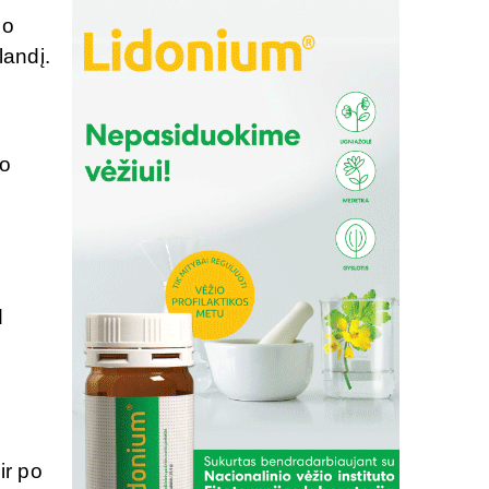
uo
landį.
:
uo
d
ir po