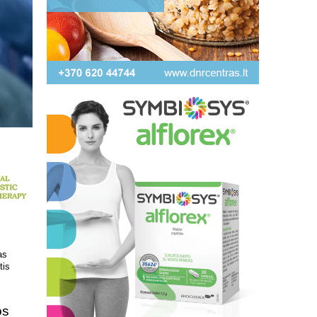
 kokį DNR
Patrauklesnė vieta tyrimams
uvoje
atlikti!
os