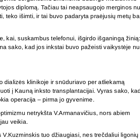
gytojos diplomą. Tačiau tai neapsaugojo merginos n
i, teko išimti, ir tai buvo padaryta praėjusių metų ba
e, kai, suskambus telefonui, išgirdo išganingą žinią
na sako, kad jos inkstai buvo pažeisti vaikystėje n
 dializės klinikoje ir snūduriavo per atliekamą
uoti į Kauną inksto transplantacijai. Vyras sako, ka
tokia operacija – pirma jo gyvenime.
r optimizmu netrykšta V.Armanavičius, nors abiem
jau veikia.
s V.Kuzminskis tuo džiaugiasi, nes trečdaliui ligonių 