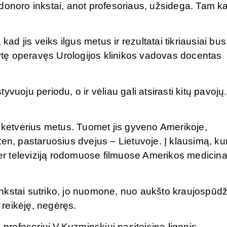
ol donoro inkstai, anot profesoriaus, užsidega. Tam ka
kad jis veiks ilgus metus ir rezultatai tikriausiai bus
elytę operavęs Urologijos klinikos vadovas docentas
vuoju periodu, o ir vėliau gali atsirasti kitų pavojų.
š ketverius metus. Tuomet jis gyveno Amerikoje,
en, pastaruosius dvejus – Lietuvoje. Į klausimą, ku
 per televiziją rodomuose filmuose Amerikos medicin
 inkstai sutriko, jo nuomone, nuo aukšto kraujospūdž
k reikėję, negėręs.
 profesoriui V.Kuzminskiui pasiteisina ligonis.