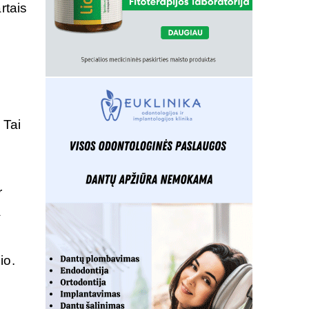
rtais
 Tai
r
a
io.