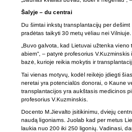
Šalyje – du centrai
Du šimtai inkstų transplantacijų per deš
pradėtas taikyti 30 metų vėliau nei Vilniuje.
„Buvo galvota, kad Lietuvai užtenka vieno 
abiem”, – patyrė profesorius V.Kuzminskis 
bazė, kurioje reikia mokytis ir transplantacij
Tai vienas motyvų, kodėl reikėjo įdiegti ši
neretai yra potencialūs donorai, o Kaune ve
transplantacijos yra aukštasis medicinos pil
profesorius V.Kuzminskis.
Docento M.Jievalto įsitikinimu, dviejų centr
naudą ligoniams. Juolab kad per metus Liet
laukia nuo 200 iki 250 ligonių. Vadinasi, d