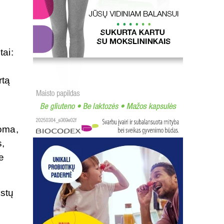
tai:
rtą
koma,
s,
e
kstų