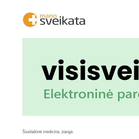
Šiuolaikinė medicina, įranga