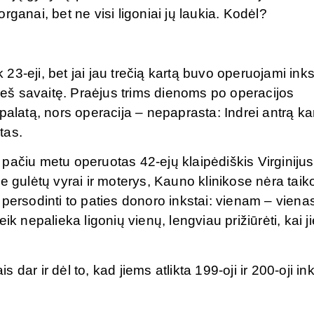
ganai, bet ne visi ligoniai jų laukia. Kodėl?
k 23-eji, bet jai jau trečią kartą buvo operuojami inks
rieš savaitę. Praėjus trims dienoms po operacijos
palatą, nors operacija – nepaprasta: Indrei antrą ka
tas.
uo pačiu metu operuotas 42-ejų klaipėdiškis Virginijus
e gulėtų vyrai ir moterys, Kauno klinikose nėra tai
ms persodinti to paties donoro inkstai: vienam – viena
k nepalieka ligonių vienų, lengviau prižiūrėti, kai ji
ar ir dėl to, kad jiems atlikta 199-oji ir 200-oji in