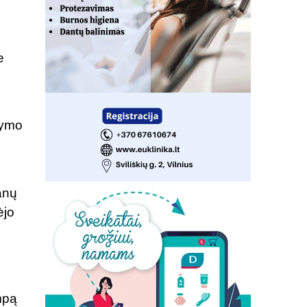
e
kymo
anų
ėjo
mpą