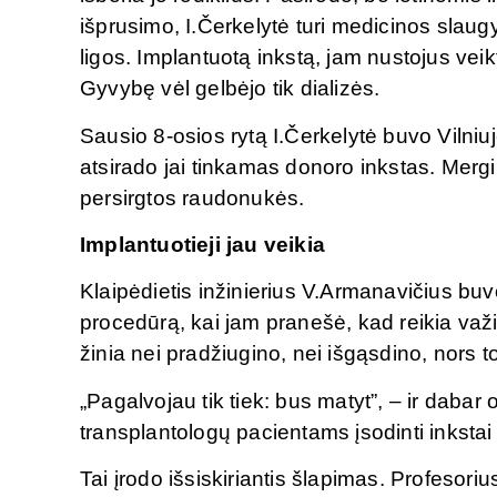
išprusimo, I.Čerkelytė turi medicinos slau
ligos. Implantuotą inkstą, jam nustojus veikt
Gyvybę vėl gelbėjo tik dializės.
Sausio 8-osios rytą I.Čerkelytė buvo Vilniuj
atsirado jai tinkamas donoro inkstas. Mergi
persirgtos raudonukės.
Implantuotieji jau veikia
Klaipėdietis inžinierius V.Armanavičius buvo
procedūrą, kai jam pranešė, kad reikia važi
žinia nei pradžiugino, nei išgąsdino, nors 
„Pagalvojau tik tiek: bus matyt”, – ir daba
transplantologų pacientams įsodinti inkstai 
Tai įrodo išsiskiriantis šlapimas. Profesoriu