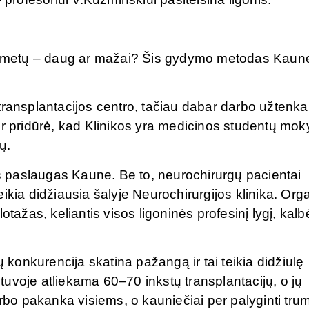
imt metų – daug ar mažai? Šis gydymo metodas Kaun
transplantacijos centro, tačiau dabar darbo užtenka
ir pridūrė, kad Klinikos yra medicinos studentų mo
ų.
as paslaugas Kaune. Be to, neurochirurgų pacientai
ikia didžiausia šalyje Neurochirurgijos klinika. Org
otažas, keliantis visos ligoninės profesinį lygį, kalb
ų konkurencija skatina pažangą ir tai teikia didžiulę
uvoje atliekama 60–70 inkstų transplantacijų, o jų
arbo pakanka visiems, o kauniečiai per palyginti tru