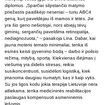
diplomus. „Sparčiai silpstančio matymo
priežastis paaiškėjo neseniai – turiu ABC4
geną, kurį paveldėjau iš mamos ir tėtės. Jie
yra šio geno nešiotojai, nors abiejų tėvų
giminių, sergančių paveldima retinopatija,
nediagnozuota,“ – pasakoja Lina. Dabar, kai
jauna moteris temato minimaliai, tenka iš
esmės keisti gyvenimo būdą – darbo ir poilsio
režimą, mitybą, sportą. Kiekvienas išėjimas į
viešumą yra didelis stresas, reikia
susikoncentruoti, susidėlioti logistiką, kiek
įmanoma daugiau numatyti, kas ir kaip vyks.
Su jos ligos kodu jokia terapija Lietuvoje nėra
atliekama, tenka medicininės reabilitacijos
paslaugas kompensuoti asmeninėmis
lėšomis.