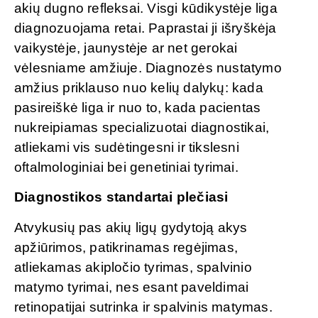
akių dugno refleksai. Visgi kūdikystėje liga
diagnozuojama retai. Paprastai ji išryškėja
vaikystėje, jaunystėje ar net gerokai
vėlesniame amžiuje. Diagnozės nustatymo
amžius priklauso nuo kelių dalykų: kada
pasireiškė liga ir nuo to, kada pacientas
nukreipiamas specializuotai diagnostikai,
atliekami vis sudėtingesni ir tikslesni
oftalmologiniai bei genetiniai tyrimai.
Diagnostikos standartai plečiasi
Atvykusių pas akių ligų gydytoją akys
apžiūrimos, patikrinamas regėjimas,
atliekamas akipločio tyrimas, spalvinio
matymo tyrimai, nes esant paveldimai
retinopatijai sutrinka ir spalvinis matymas.