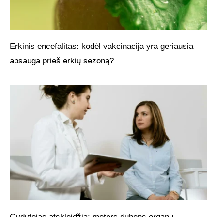
Erkinis encefalitas: kodėl vakcinacija yra geriausia
apsauga prieš erkių sezoną?
Gydytojas atskleidžia: moters dubens organų