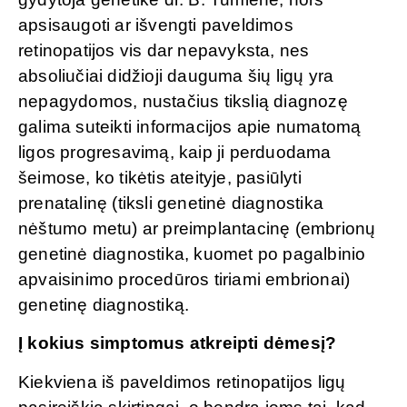
apsisaugoti ar išvengti paveldimos
retinopatijos vis dar nepavyksta, nes
absoliučiai didžioji dauguma šių ligų yra
nepagydomos, nustačius tikslią diagnozę
galima suteikti informacijos apie numatomą
ligos progresavimą, kaip ji perduodama
šeimose, ko tikėtis ateityje, pasiūlyti
prenatalinę (tiksli genetinė diagnostika
nėštumo metu) ar preimplantacinę (embrionų
genetinė diagnostika, kuomet po pagalbinio
apvaisinimo procedūros tiriami embrionai)
genetinę diagnostiką.
Į kokius simptomus atkreipti dėmesį?
Kiekviena iš paveldimos retinopatijos ligų