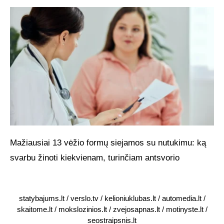
Mažiausiai 13 vėžio formų siejamos su nutukimu: ką
svarbu žinoti kiekvienam, turinčiam antsvorio
statybajums.lt
/
verslo.tv
/
kelioniuklubas.lt
/
automedia.lt
/
skaitome.lt
/
mokslozinios.lt
/
zvejosapnas.lt
/
motinyste.lt
/
seostraipsnis.lt