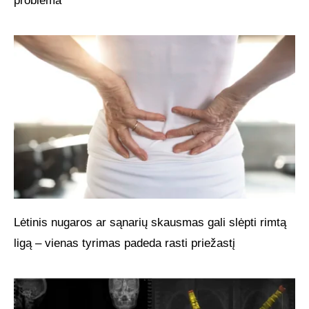
problema
Lėtinis nugaros ar sąnarių skausmas gali slėpti rimtą
ligą – vienas tyrimas padeda rasti priežastį