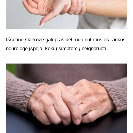
Išsėtinė sklerozė gali prasidėti nuo nutirpusios rankos:
neurologė įspėja, kokių simptomų neignoruoti