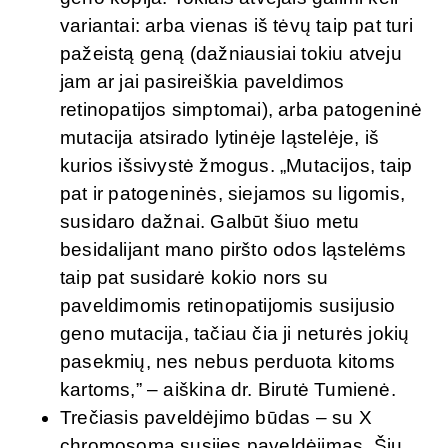
variantai: arba vienas iš tėvų taip pat turi
pažeistą geną (dažniausiai tokiu atveju
jam ar jai pasireiškia paveldimos
retinopatijos simptomai), arba patogeninė
mutacija atsirado lytinėje ląstelėje, iš
kurios išsivystė žmogus. „Mutacijos, taip
pat ir patogeninės, siejamos su ligomis,
susidaro dažnai. Galbūt šiuo metu
besidalijant mano piršto odos ląstelėms
taip pat susidarė kokio nors su
paveldimomis retinopatijomis susijusio
geno mutacija, tačiau čia ji neturės jokių
pasekmių, nes nebus perduota kitoms
kartoms,” – aiškina dr. Birutė Tumienė.
Trečiasis paveldėjimo būdas – su X
chromosoma susijęs paveldėjimas. Šių