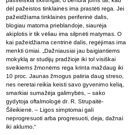
pasireiškia skirtingai, o bendra joms tai, kad
dėl pažeistos tinklainės ima prastėti rega. Jei
pažeidžiama tinklainės periferinė dalis,
blogiau matoma prieblandoje, siaurėja
akiplotis ir tik vėliau ima silpnėti matymas. O
kai pažeidžiama centrinė dalis, regėjimas ima
menkti ūmiai. „Dažniausiai jau baigiantiems
mokyklą ar studijų pradžioje iki tol visiškai
sveikiems žmonėms rega krinta maždaug iki
10 proc. Jaunas žmogus patiria daug streso,
nes neretai reikia keisti savo gyvenimo kelią,
smarkiai sumažėja galimybės, – sako
gydytoja oftalmologė dr. R. Strupaitė-
Šileikienė. – Ligos simptomai gali
neprogresuoti arba progresuoti, deja, dažnai
iki aklumo.“