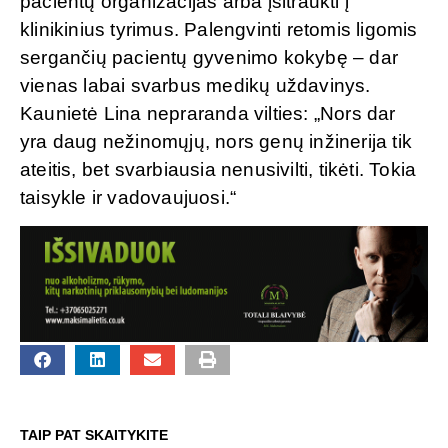
pacientų organizacijas arba įsitraukti į
klinikinius tyrimus. Palengvinti retomis ligomis
sergančių pacientų gyvenimo kokybę – dar
vienas labai svarbus medikų uždavinys.
Kaunietė Lina nepraranda vilties: „Nors dar
yra daug nežinomųjų, nors genų inžinerija tik
ateitis, bet svarbiausia nenusivilti, tikėti. Tokia
taisykle ir vadovaujuosi.“
TAIP PAT SKAITYKITE