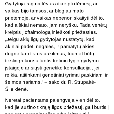
Gydytoja ragina tėvus atkreipti dėmesį, ar
vaikas bijo tamsos, ar blogiau mato
prietemoje, ar vaikas nebenori skaityti dėl to,
kad aiškiai nemato, jam neryšku. Tada vertėtų
kreiptis į oftalmologą ir ieškoti priežasties.
„Jeigu akių ligų gydytojas nustatytų, kad
akiniai padėti negalės, ir pamatytų akies
dugne tam tikrus pakitimus, tuomet būtų
tikslinga konsultuotis tretinio lygio gydymo
įstaigoje ar siųsti genetiko konsultacijai, jei
reikia, atitinkami genetiniai tyrimai paskiriami ir
šeimos nariams,“ – sako dr. R. Strupaitė-
Šileikienė.
Neretai pacientams palengvėja vien dėl to,
kad jie sužino tikrąją ligos priežastį, gali burtis į