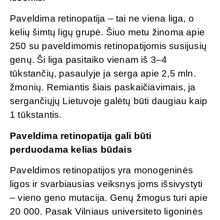
Paveldima retinopatija – tai ne viena liga, o
kelių šimtų ligų grupė. Šiuo metu žinoma apie
250 su paveldimomis retinopatijomis susijusių
genų. Ši liga pasitaiko vienam iš 3–4
tūkstančių, pasaulyje ja serga apie 2,5 mln.
žmonių. Remiantis šiais paskaičiavimais, ja
sergančiųjų Lietuvoje galėtų būti daugiau kaip
1 tūkstantis.
Paveldima retinopatija
gali būti
perduodama kelias būdais
Paveldimos retinopatijos yra monogeninės
ligos ir svarbiausias veiksnys joms išsivystyti
– vieno geno mutacija. Genų žmogus turi apie
20 000. Pasak Vilniaus universiteto ligoninės