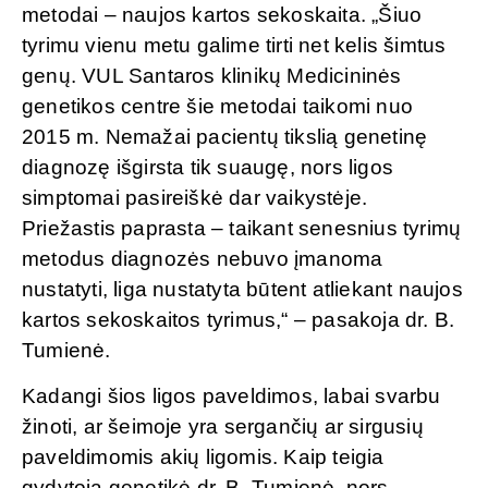
metodai – naujos kartos sekoskaita. „Šiuo
tyrimu vienu metu galime tirti net kelis šimtus
genų. VUL Santaros klinikų Medicininės
genetikos centre šie metodai taikomi nuo
2015 m. Nemažai pacientų tikslią genetinę
diagnozę išgirsta tik suaugę, nors ligos
simptomai pasireiškė dar vaikystėje.
Priežastis paprasta – taikant senesnius tyrimų
metodus diagnozės nebuvo įmanoma
nustatyti, liga nustatyta būtent atliekant naujos
kartos sekoskaitos tyrimus,“ – pasakoja dr. B.
Tumienė.
Kadangi šios ligos paveldimos, labai svarbu
žinoti, ar šeimoje yra sergančių ar sirgusių
paveldimomis akių ligomis. Kaip teigia
gydytoja genetikė dr. B. Tumienė, nors