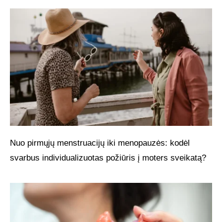
Nuo pirmųjų menstruacijų iki menopauzės: kodėl
svarbus individualizuotas požiūris į moters sveikatą?