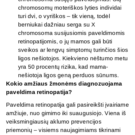
chromosomų moteriškos lyties individai
turi dvi, o vyriškos – tik vieną, todėl
berniukai dažniau serga su X
chromosoma susijusiomis paveldimomis
retinopatijomis, o jų mamos gali būti
sveikos ar lengvų simptomų turinčios šios
ligos nešiotojos. Kiekvieno nėštumo metu
yra 50 procentų rizika, kad mama-
nešiotoja ligos geną perduos sūnums.
Kokio amžiaus žmonėms diagnozuojama
paveldima retinopatija?
Paveldima retinopatija gali pasireikšti įvairiame
amžiuje, nuo gimimo iki suaugusiojo. Viena iš
veiksmingiausių aklumo prevencijos
priemonių – visiems naujagimiams tikrinami