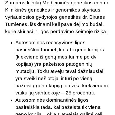
Santaros klinikų Medicininės genetikos centro
Klinikinės genetikos ir genomikos skyriaus
vyriausiosios gydytojos genetikės dr. Birutės
Tumienės, išskiriami keli paveldėjimo būdai,
kurie skiriasi ir ligos perdavimo šeimoje rizika:
Autosominės recesyvinės ligos
pasireiškia tuomet, kai abi geno kopijos
(kiekvieno iš genų mes turime po dvi
kopijas) yra pažeistos patogeninių
mutacijų. Tokiu atveju tėvai dažniausiai
yra sveiki nešiotojai ir turi po vieną
pažeistą geno kopiją, o rizika kiekvienam
vaikui jų santuokoje – 25 procentai.
Autosominės dominantinės ligos
pasireiškia tada, kai pažeista tik viena
geno kopija. Tokiais atvejais galimi keli