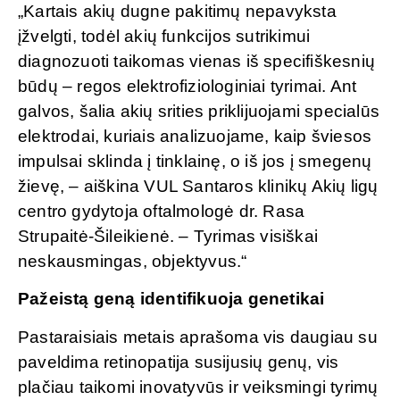
„Kartais akių dugne pakitimų nepavyksta
įžvelgti, todėl akių funkcijos sutrikimui
diagnozuoti taikomas vienas iš specifiškesnių
būdų – regos elektrofiziologiniai tyrimai. Ant
galvos, šalia akių srities priklijuojami specialūs
elektrodai, kuriais analizuojame, kaip šviesos
impulsai sklinda į tinklainę, o iš jos į smegenų
žievę, – aiškina VUL Santaros klinikų Akių ligų
centro gydytoja oftalmologė dr. Rasa
Strupaitė-Šileikienė. – Tyrimas visiškai
neskausmingas, objektyvus.“
Pažeistą geną identifikuoja genetikai
Pastaraisiais metais aprašoma vis daugiau su
paveldima retinopatija susijusių genų, vis
plačiau taikomi inovatyvūs ir veiksmingi tyrimų