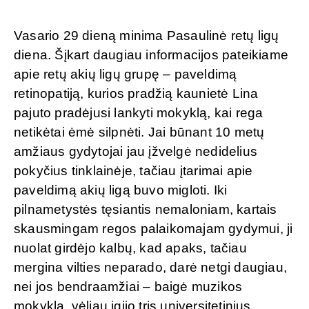
Vasario 29 dieną minima Pasaulinė retų ligų
diena. Šįkart daugiau informacijos pateikiame
apie retų akių ligų grupę – paveldimą
retinopatiją, kurios pradžią kaunietė Lina
pajuto pradėjusi lankyti mokyklą, kai rega
netikėtai ėmė silpnėti. Jai būnant 10 metų
amžiaus gydytojai jau įžvelgė nedidelius
pokyčius tinklainėje, tačiau įtarimai apie
paveldimą akių ligą buvo migloti. Iki
pilnametystės tęsiantis nemaloniam, kartais
skausmingam regos palaikomajam gydymui, ji
nuolat girdėjo kalbų, kad apaks, tačiau
mergina vilties neparado, darė netgi daugiau,
nei jos bendraamžiai – baigė muzikos
mokyklą, vėliau įgijo tris universitetinius