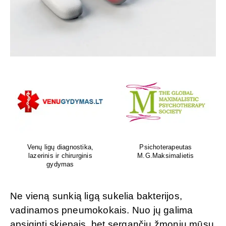
Venų ligų diagnostika,
Psichoterapeutas
lazerinis ir chirurginis
M.G.Maksimalietis
gydymas
Ne vieną sunkią ligą sukelia bakterijos,
vadinamos pneumokokais. Nuo jų galima
apsiginti skiepais, bet sergančių žmonių mūsų