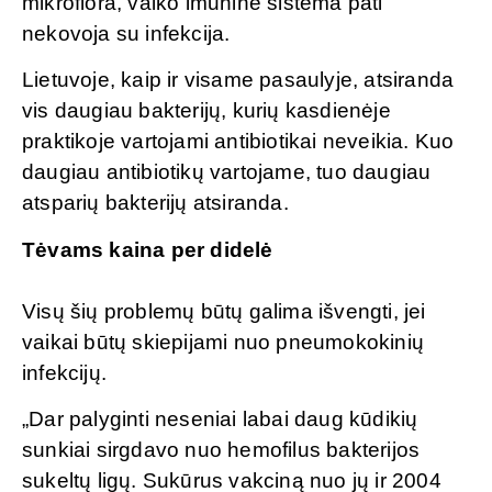
mikroflora, vaiko imuninė sistema pati
nekovoja su infekcija.
Lietuvoje, kaip ir visame pasaulyje, atsiranda
vis daugiau bakterijų, kurių kasdienėje
praktikoje vartojami antibiotikai neveikia. Kuo
daugiau antibiotikų vartojame, tuo daugiau
atsparių bakterijų atsiranda.
Tėvams kaina per didelė
Visų šių problemų būtų galima išvengti, jei
vaikai būtų skiepijami nuo pneumokokinių
infekcijų.
„Dar palyginti neseniai labai daug kūdikių
sunkiai sirgdavo nuo hemofilus bakterijos
sukeltų ligų. Sukūrus vakciną nuo jų ir 2004