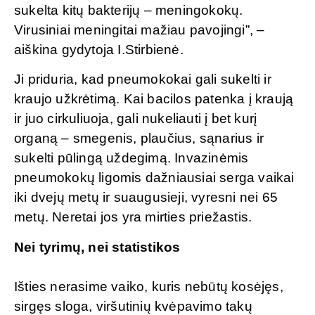
sukelta kitų bakterijų – meningokokų.
Virusiniai meningitai mažiau pavojingi”, –
aiškina gydytoja I.Stirbienė.
Ji priduria, kad pneumokokai gali sukelti ir
kraujo užkrėtimą. Kai bacilos patenka į kraują
ir juo cirkuliuoja, gali nukeliauti į bet kurį
organą – smegenis, plaučius, sąnarius ir
sukelti pūlingą uždegimą. Invazinėmis
pneumokokų ligomis dažniausiai serga vaikai
iki dvejų metų ir suaugusieji, vyresni nei 65
metų. Neretai jos yra mirties priežastis.
Nei tyrimų, nei statistikos
Išties nerasime vaiko, kuris nebūtų kosėjęs,
sirgęs sloga, viršutinių kvėpavimo takų