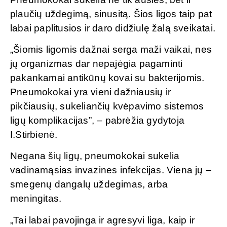
plaučių uždegimą, sinusitą. Šios ligos taip pat
labai paplitusios ir daro didžiulę žalą sveikatai.
„Šiomis ligomis dažnai serga maži vaikai, nes
jų organizmas dar nepajėgia pagaminti
pakankamai antikūnų kovai su bakterijomis.
Pneumokokai yra vieni dažniausių ir
pikčiausių, sukeliančių kvėpavimo sistemos
ligų komplikacijas”, – pabrėžia gydytoja
I.Stirbienė.
Negana šių ligų, pneumokokai sukelia
vadinamąsias invazines infekcijas. Viena jų –
smegenų dangalų uždegimas, arba
meningitas.
„Tai labai pavojinga ir agresyvi liga, kaip ir