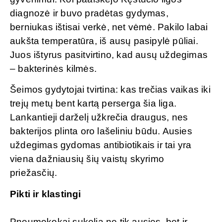
diagnozė ir buvo pradėtas gydymas,
berniukas ištisai verkė, net vėmė. Pakilo labai
aukšta temperatūra, iš ausų pasipylė pūliai.
Juos ištyrus pasitvirtino, kad ausų uždegimas
– bakterinės kilmės.
Šeimos gydytojai tvirtina: kas trečias vaikas iki
trejų metų bent kartą perserga šia liga.
Lankantieji darželį užkrečia draugus, nes
bakterijos plinta oro lašeliniu būdu. Ausies
uždegimas gydomas antibiotikais ir tai yra
viena dažniausių šių vaistų skyrimo
priežasčių.
Pikti ir klastingi
Pneumokokai sukelia ne tik ausies, bet ir