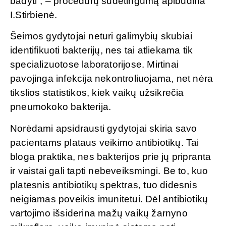
badyti”, – procedūrų sudėtingumą apibūdina
I.Stirbienė.
Šeimos gydytojai neturi galimybių skubiai
identifikuoti bakterijų, nes tai atliekama tik
specializuotose laboratorijose. Mirtinai
pavojinga infekcija nekontroliuojama, net nėra
tikslios statistikos, kiek vaikų užsikrečia
pneumokoko bakterija.
Norėdami apsidrausti gydytojai skiria savo
pacientams plataus veikimo antibiotikų. Tai
bloga praktika, nes bakterijos prie jų pripranta
ir vaistai gali tapti nebeveiksmingi. Be to, kuo
platesnis antibiotikų spektras, tuo didesnis
neigiamas poveikis imunitetui. Dėl antibiotikų
vartojimo išsiderina mažų vaikų žarnyno