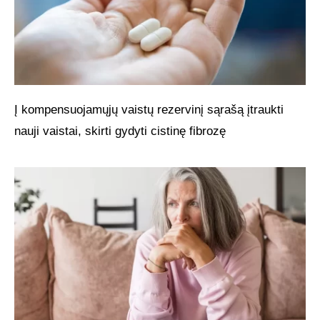
Į kompensuojamųjų vaistų rezervinį sąrašą įtraukti
nauji vaistai, skirti gydyti cistinę fibrozę