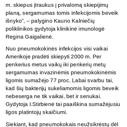
m. skiepus įtraukus į privalomą skiepijimų
planą, sergamumas tomis infekcijomis beveik
išnyko”, – palygino Kauno Kalniečių
poliklinikos gydytoja klinikinė imunologė
Regina Gaigalienė.
Nuo pneumokokinės infekcijos visi vaikai
Amerikoje pradėti skiepyti 2000 m. Per
penkerius metus vaikų iki penkerių metų
sergamumas invazinėmis pneumokokinėmis
ligomis sumažėjo 77 proc. Labai svarbu tai,
kad šių bakterijų sukeliamomis ligomis beveik
nebeserga ne tik vaikai, bet ir senukai.
Gydytoja I.Stirbienė tai paaiškina sumažėjusiu
ligos platintojų skaičiumi.
Siekiant, kad pneumokokais neužsikrėstų dėl