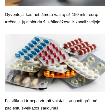
Gyventojai kasmet išmeta vaistų už 150 mln. eurų:
trečdalis jų atsiduria šiukšliadėžėse ir kanalizacijoje
Falsifikuoti ir nepatvirtinti vaistai – auganti grėsmė
pacientų sveikatos saugumui