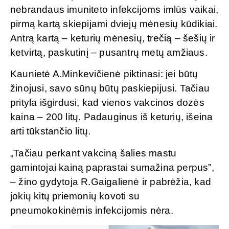
nebrandaus imuniteto infekcijoms imlūs vaikai,
pirmą kartą skiepijami dviejų mėnesių kūdikiai.
Antrą kartą – keturių mėnesių, trečią – šešių ir
ketvirtą, paskutinį – pusantrų metų amžiaus.
Kaunietė A.Minkevičienė piktinasi: jei būtų
žinojusi, savo sūnų būtų paskiepijusi. Tačiau
prityla išgirdusi, kad vienos vakcinos dozės
kaina – 200 litų. Padauginus iš keturių, išeina
arti tūkstančio litų.
„Tačiau perkant vakciną šalies mastu
gamintojai kainą paprastai sumažina perpus”,
– žino gydytoja R.Gaigalienė ir pabrėžia, kad
jokių kitų priemonių kovoti su
pneumokokinėmis infekcijomis nėra.