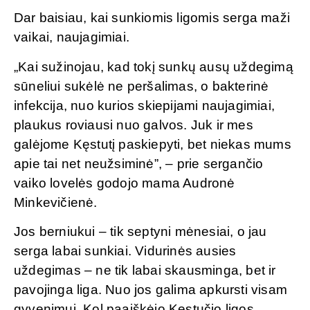
Dar baisiau, kai sunkiomis ligomis serga maži
vaikai, naujagimiai.
„Kai sužinojau, kad tokį sunkų ausų uždegimą
sūneliui sukėlė ne peršalimas, o bakterinė
infekcija, nuo kurios skiepijami naujagimiai,
plaukus roviausi nuo galvos. Juk ir mes
galėjome Kęstutį paskiepyti, bet niekas mums
apie tai net neužsiminė”, – prie sergančio
vaiko lovelės godojo mama Audronė
Minkevičienė.
Jos berniukui – tik septyni mėnesiai, o jau
serga labai sunkiai. Vidurinės ausies
uždegimas – ne tik labai skausminga, bet ir
pavojinga liga. Nuo jos galima apkursti visam
gyvenimui. Kol paaiškėjo Kęstučio ligos