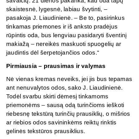
savaičių. 21 dienos pakanka, kad oda tapų
skaistesnė, lygesnė, labiau švytinti, –
pasakoja J. Liaudinienė. – Be to, pasirinkus
tinkamas priemones ir iš anksto pradėjus
rūpintis oda, bus lengviau pasidaryti šventinį
makiažą – nereikės maskuoti spuogelių ar
jaudintis dėl šerpetojančios odos.“
Pirmiausia – prausimas ir valymas
Nė vienas kremas neveiks, jei jis bus tepamas
ant nenuvalytos odos, sako J. Liaudinienė.
Todėl svarbu skirti dėmesį tinkamoms
priemonėms – sausą odą turinčioms ieškoti
riebesnę tekstūrą turinčių prausiklių, o mišrios
ar riebios odos savininkėms reiktų rinktis
gelinės tekstūros prausiklius.