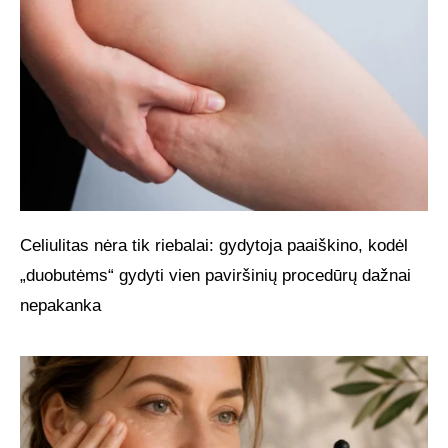
Celiulitas nėra tik riebalai: gydytoja paaiškino, kodėl
„duobutėms“ gydyti vien paviršinių procedūrų dažnai
nepakanka