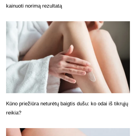
kainuoti norimą rezultatą
Kūno priežiūra neturėtų baigtis dušu: ko odai iš tikrųjų
reikia?