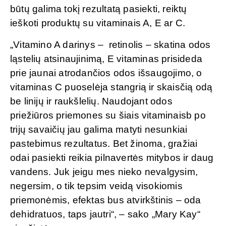
būtų galima tokį rezultatą pasiekti, reiktų
ieškoti produktų su vitaminais A, E ar C.
„Vitamino A darinys – retinolis – skatina odos
ląstelių atsinaujinimą, E vitaminas prisideda
prie jaunai atrodančios odos išsaugojimo, o
vitaminas C puoselėja stangrią ir skaisčią odą
be linijų ir raukšlelių. Naudojant odos
priežiūros priemones su šiais vitaminaisb po
trijų savaičių jau galima matyti nesunkiai
pastebimus rezultatus. Bet žinoma, gražiai
odai pasiekti reikia pilnavertės mitybos ir daug
vandens. Juk jeigu mes nieko nevalgysim,
negersim, o tik tepsim veidą visokiomis
priemonėmis, efektas bus atvirkštinis – oda
dehidratuos, taps jautri“, – sako „Mary Kay“