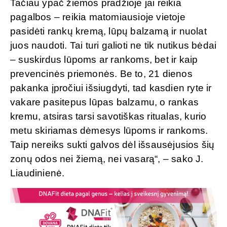
Tačiau ypač žiemos pradžioje jai reikia
pagalbos – reikia matomiausioje vietoje
pasidėti rankų kremą, lūpų balzamą ir nuolat
juos naudoti. Tai turi galioti ne tik nutikus bėdai
– suskirdus lūpoms ar rankoms, bet ir kaip
prevencinės priemonės. Be to, 21 dienos
pakanka įpročiui išsiugdyti, tad kasdien ryte ir
vakare pasitepus lūpas balzamu, o rankas
kremu, atsiras tarsi savotiškas ritualas, kurio
metu skiriamas dėmesys lūpoms ir rankoms.
Taip nereiks sukti galvos dėl išsausėjusios šių
zonų odos nei žiemą, nei vasarą“, – sako J.
Liaudinienė.