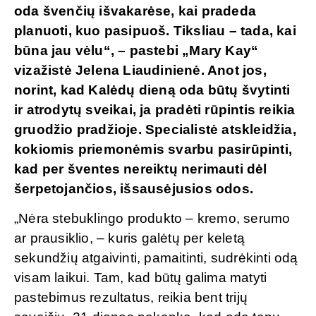
oda švenčių išvakarėse, kai pradeda
planuoti, kuo pasipuoš. Tiksliau – tada, kai
būna jau vėlu“, – pastebi „Mary Kay“
vizažistė Jelena Liaudinienė. Anot jos,
norint, kad Kalėdų dieną oda būtų švytinti
ir atrodytų sveikai, ja pradėti rūpintis reikia
gruodžio pradžioje. Specialistė atskleidžia,
kokiomis priemonėmis svarbu pasirūpinti,
kad per šventes nereiktų nerimauti dėl
šerpetojančios, išsausėjusios odos.
„Nėra stebuklingo produkto – kremo, serumo
ar prausiklio, – kuris galėtų per keletą
sekundžių atgaivinti, pamaitinti, sudrėkinti odą
visam laikui. Tam, kad būtų galima matyti
pastebimus rezultatus, reikia bent trijų