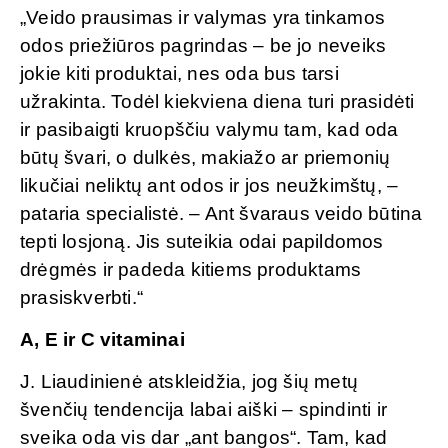
„Veido prausimas ir valymas yra tinkamos
odos priežiūros pagrindas – be jo neveiks
jokie kiti produktai, nes oda bus tarsi
užrakinta. Todėl kiekviena diena turi prasidėti
ir pasibaigti kruopščiu valymu tam, kad oda
būtų švari, o dulkės, makiažo ar priemonių
likučiai neliktų ant odos ir jos neužkimštų, –
pataria specialistė. – Ant švaraus veido būtina
tepti losjoną. Jis suteikia odai papildomos
drėgmės ir padeda kitiems produktams
prasiskverbti.“
A, E ir C vitaminai
J. Liaudinienė atskleidžia, jog šių metų
švenčių tendencija labai aiški – spindinti ir
sveika oda vis dar „ant bangos“. Tam, kad