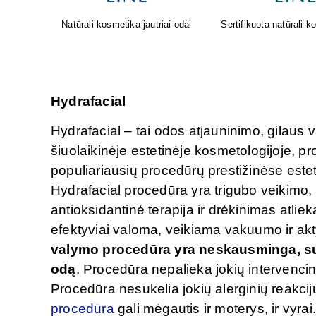
osmetika
Oda sensta. Faktas. Geriausi
Greita pagalba nuo pilv
rezultatai gimsta tada, kai
gamta ir mokslas susijungia.
Hydrafacial
Hydrafacial – tai odos atjauninimo, gilaus 
šiuolaikinėje estetinėje kosmetologijoje, pro
populiariausių procedūrų prestižinėse este
Hydrafacial procedūra yra trigubo veikimo, k
antioksidantinė terapija ir drėkinimas atl
efektyviai valoma, veikiama vakuumo ir akt
valymo procedūra yra neskausminga, sutei
odą
. Procedūra nepalieka jokių intervencin
Procedūra nesukelia jokių alerginių reakcijų
procedūra
gali mėgautis ir moterys, ir vyrai