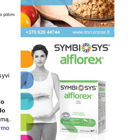
kosmetika
syvi
do
do
smą.
lymo