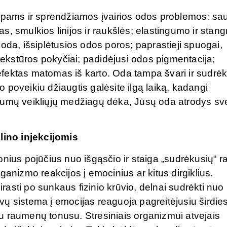
tipams ir sprendžiamos įvairios odos problemos: sa
s, smulkios linijos ir raukšlės; elastingumo ir stan
oda, išsiplėtusios odos poros; paprastieji spuogai,
kstūros pokyčiai; padidėjusi odos pigmentacija;
fektas matomas iš karto. Oda tampa švari ir sudrėk
poveikiu džiaugtis galėsite ilgą laiką, kadangi
rumų veikliųjų medžiagų dėka, Jūsų oda atrodys sve
ino injekcijomis
onius pojūčius nuo išgąsčio ir staiga „sudrėkusių“ r
ganizmo reakcijos į emocinius ar kitus dirgiklius.
irasti po sunkaus fizinio krūvio, delnai sudrėkti nuo
ų sistema į emocijas reaguoja pagreitėjusiu širdie
u raumenų tonusu. Stresiniais organizmui atvejais