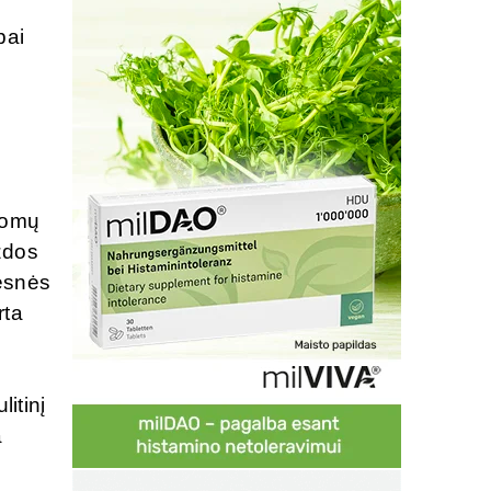
bai
ldomų
izdos
vesnės
rta
itinį
a