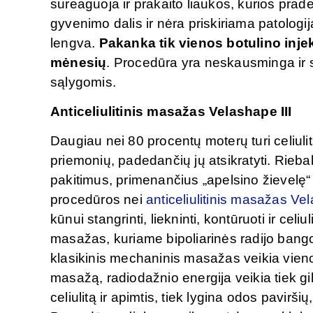
sureaguoja ir prakaito liaukos, kurios prad
gyvenimo dalis ir nėra priskiriama patologij
lengva.
Pakanka tik vienos botulino injek
mėnesių
. Procedūra yra neskausminga ir 
sąlygomis.
Anticeliulitinis masažas Velashape III
Daugiau nei 80 procentų moterų turi celiuli
priemonių, padedančių jų atsikratyti. Rieba
pakitimus, primenančius „apelsino žievelę“ 
procedūros nei
anticeliulitinis masažas Vel
kūnui stangrinti, liekninti, kontūruoti ir celiu
masažas, kuriame bipoliarinės radijo bangos
klasikinis mechaninis masažas veikia vien
masažą, radiodažnio energija veikia tiek gi
celiulitą ir apimtis, tiek lygina odos pavirš