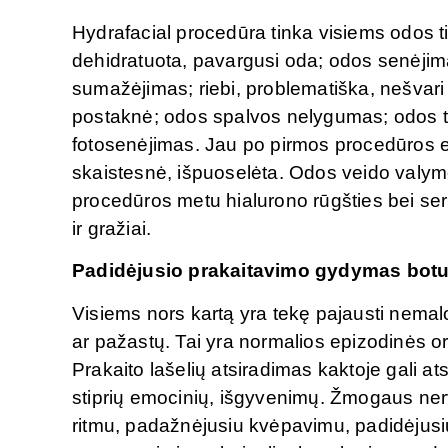
Hydrafacial procedūra tinka visiems odos 
dehidratuota, pavargusi oda; odos senėjima
sumažėjimas; riebi, problematiška, nešvari 
postaknė; odos spalvos nelygumas; odos te
fotosenėjimas. Jau po pirmos procedūros e
skaistesnė, išpuoselėta. Odos veido valymo 
procedūros metu hialurono rūgšties bei se
ir gražiai.
Padid
ėjusio prakaitavimo gydymas botul
Visiems nors kartą yra tekę pajausti nemal
ar pažastų. Tai yra normalios epizodinės or
Prakaito lašelių atsiradimas kaktoje gali ats
stiprių emocinių, išgyvenimų. Žmogaus nerv
ritmu, padažnėjusiu kvėpavimu, padidėjusi