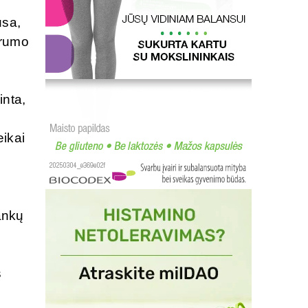
usa,
grumo
inta,
ikai
ankų
s