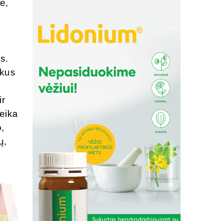
e,
s.
ikus
ir
eika
,
ų,