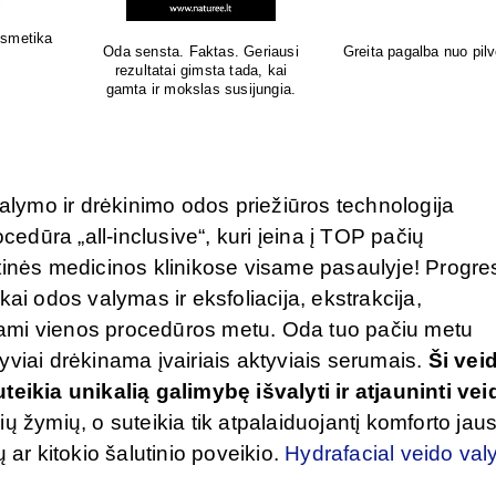
Natūrali kosmetika jautriai odai
Sertifikuota natūrali 
o pūtimo!
valymo ir drėkinimo odos priežiūros technologija
cedūra „all-inclusive“, kuri įeina į TOP pačių
tinės medicinos klinikose visame pasaulyje! Progre
ai odos valymas ir eksfoliacija, ekstrakcija,
iekami vienos procedūros metu. Oda tuo pačiu metu
yviai drėkinama įvairiais aktyviais serumais.
Ši vei
kia unikalią galimybę išvalyti ir atjauninti vei
ių žymių, o suteikia tik atpalaiduojantį komforto jau
 ar kitokio šalutinio poveikio.
Hydrafacial veido va
.