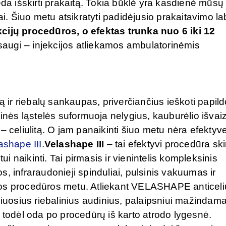
eda išskirti prakaitą. Tokia būklė yra kasdienė mūsų
ai. Šiuo metu atsikratyti padidėjusio prakaitavimo la
cijų procedūros, o efektas trunka nuo 6 iki 12
saugi – injekcijos atliekamos ambulatorinėmis
tą ir riebalų sankaupas, priverčiančius ieškoti papi
linės ląstelės suformuoja nelygius, kauburėlio išva
– celiulitą. O jam panaikinti šiuo metu nėra efekty
ashape III
.
Velashape III
– tai efektyvi procedūra ski
litui naikinti. Tai pirmasis ir vienintelis kompleksinis
, infraraudonieji spinduliai, pulsinis vakuumas ir
os procedūros metu. Atliekant VELASHAPE anticeliul
liuosius riebalinius audinius, palaipsniui mažindam
ių, todėl oda po procedūrų iš karto atrodo lygesnė.