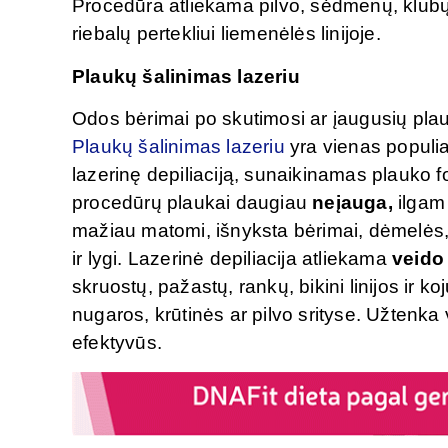
Procedūra atliekama pilvo, sėdmenų, klubų,
riebalų pertekliui liemenėlės linijoje.
Plaukų šalinimas lazeriu
Odos bėrimai po skutimosi ar įaugusių plau
Plaukų šalinimas lazeriu
yra vienas populia
lazerinę depiliaciją, sunaikinamas plauko fo
procedūrų plaukai daugiau
neįauga,
ilgam 
mažiau matomi, išnyksta bėrimai, dėmelės,
ir lygi. Lazerinė depiliacija atliekama
veido 
skruostų, pažastų, rankų, bikini linijos ir ko
nugaros, krūtinės ar pilvo srityse. Užtenka v
efektyvūs.