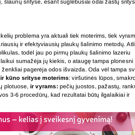
 šlaunų srityse, esant suglebusiai odai žastų sritys
kelių problema yra aktuali tiek moterims, tiek vyram
riausių ir efektyviausių plaukų šalinimo metodų. Atl
likulas, todėl jau po pirmų plaukų šalinimo lazeriu
laikui sumažėja jų kiekis, o ataugę tampa plonesni 
 ženkliai pagerėja odos išvaizda. Oda vėl tampa sv
ir
kūno srityse
moterims
: viršutinės lūpos, smakro
jų plotuose,
ir
vyrams:
pečių juostos, pažastų, rank
os 3-6 procedūrų, kad rezultatai būtų ilgalaikiai ir