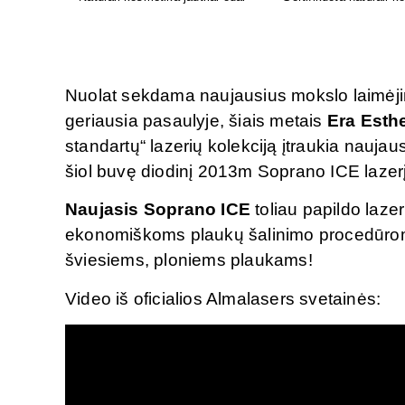
Oda sensta. Faktas. Geriausi
Greita pagalba nuo pilv
rezultatai gimsta tada, kai
gamta ir mokslas susijungia.
Nuolat sekdama naujausius mokslo laimėjim
geriausia pasaulyje, šiais metais
Era Esthe
standartų“ lazerių kolekciją įtraukia naujau
šiol buvę diodinį 2013m Soprano ICE lazer
Naujasis Soprano ICE
toliau papildo lazer
ekonomiškoms plaukų šalinimo procedūrom
šviesiems, ploniems plaukams!
Video iš oficialios Almalasers svetainės: