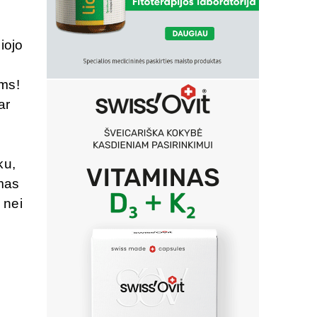
iojo
ams!
ar
ku,
imas
 nei