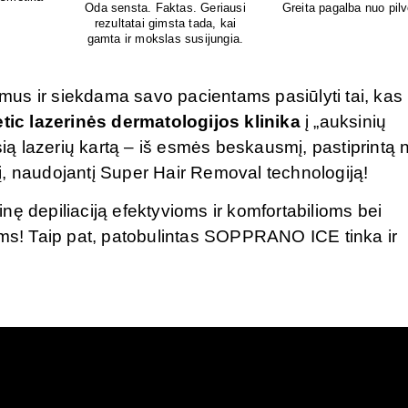
o pūtimo!
us ir siekdama savo pacientams pasiūlyti tai, kas
tic lazerinės dermatologijos klinika
į „auksinių
sią lazerių kartą – iš esmės beskausmį, pastiprintą ne
į, naudojantį Super Hair Removal technologiją!
inę depiliaciją efektyvioms ir komfortabilioms bei
s! Taip pat, patobulintas SOPPRANO ICE tinka ir