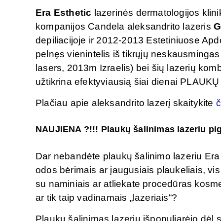
Era Esthetic
lazerinės dermatologijos klin
kompanijos Candela aleksandrito lazeris
G
depiliacijoje ir 2012-2013 Estetiniuose 
pelnęs vienintelis iš tikrųjų neskausmingas
lasers, 2013m Izraelis) bei šių lazerių kom
užtikrina efektyviausią šiai dienai PLAU
Plačiau apie aleksandrito lazerį skaitykite
č
NAUJIENA ?!!! Plaukų šalinimas lazeriu pi
Dar nebandėte plaukų šalinimo lazeriu Era 
odos bėrimais ar įaugusiais plaukeliais, vi
su naminiais ar atliekate procedūras kosme
ar tik taip vadinamais „lazeriais“?
Plaukų šalinimas lazeriu išpopuliarėjo dė