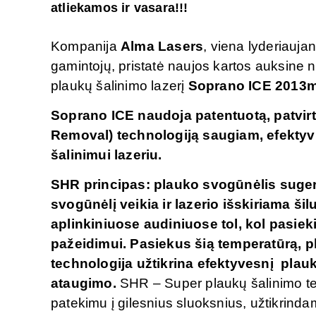
atliekamos ir vasara!!!
Kompanija
Alma Lasers
, viena lyderiauja
gamintojų, pristatė naujos kartos auksine
plaukų šalinimo lazerį
Soprano ICE 2013m,
Soprano ICE naudoja patentuotą, patvirti
Removal) technologiją saugiam, efektyv
šalinimui lazeriu.
SHR principas: plauko svogūnėlis sugeria
svogūnėlį veikia ir lazerio išskiriama ši
aplinkiniuose audiniuose tol, kol pasie
pažeidimui. Pasiekus šią temperatūrą, 
technologija užtikrina efektyvesnį plau
ataugimo.
SHR – Super plaukų šalinimo tec
patekimu į gilesnius sluoksnius, užtikrind