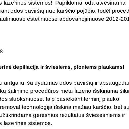
os lazerinės sistemos! Papildomai oda atvėsinama
gant odos paviršių nuo karščio pojūčio, todėl proce
auliniuose estetiniuose apdovanojimuose 2012-2
8
rinė depiliacija ir šviesiems, ploniems plaukams!
u antgaliu, šaldydamas odos paviršių ir apsaugod
kų šalinimo procedūros metu lazerio išskiriama šil
os sluoksniuose, taip pasiekiant terminį plauko
emoval technologija išskiria mažiau karščio, bet s
 užtikrindama geresnius rezultatus šviesesniems ir
s lazerinės sistemos.