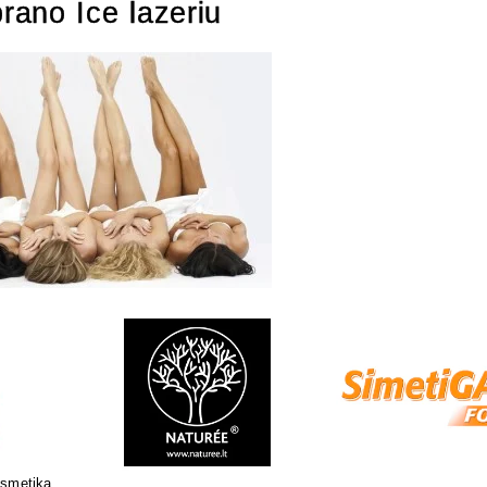
rano Ice lazeriu
Natūrali kosmetika jautriai odai
Sertifikuota natūrali 