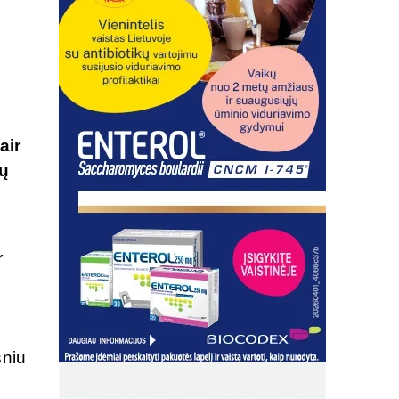
air
kų
r
sniu