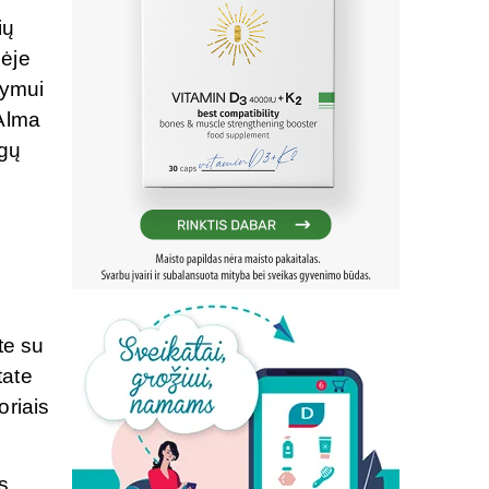
ių
nėje
dymui
Alma
ogų
te su
tate
oriais
s