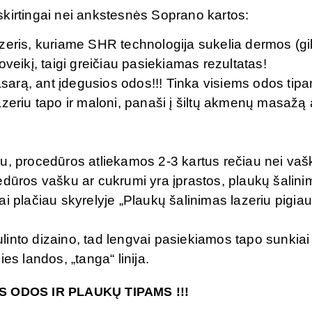
kirtingai nei ankstesnės Soprano kartos:
zeris, kuriame SHR technologija sukelia dermos (gil
veikį, taigi greičiau pasiekiamas rezultatas!
vasarą, ant įdegusios odos!!! Tinka visiems odos tip
zeriu tapo ir maloni, panaši į šiltų akmenų masažą 
u, procedūros atliekamos 2-3 kartus rečiau nei vaš
edūros vašku ar cukrumi yra įprastos, plaukų šalin
 tai plačiau skyrelyje „Plaukų šalinimas lazeriu pigiau
into dizaino, tad lengvai pasiekiamos tapo sunkiai
es landos, „tanga“ linija.
 ODOS IR PLAUKŲ TIPAMS !!!