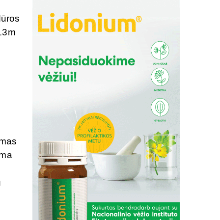
dūros
013m
amas
uma
u