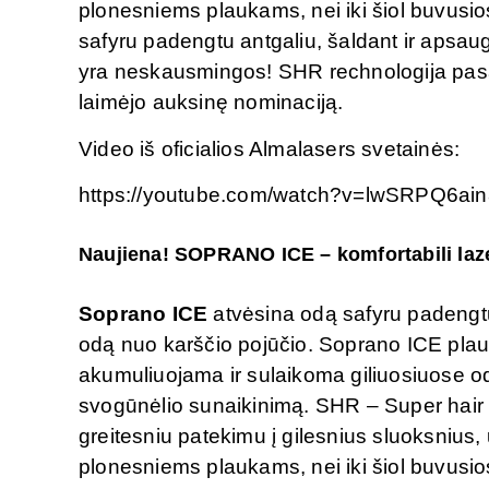
plonesniems plaukams, nei iki šiol buvusi
safyru padengtu antgaliu, šaldant ir apsau
yra neskausmingos! SHR rechnologija pas
laimėjo auksinę nominaciją.
Video iš oficialios Almalasers svetainės:
https://youtube.com/watch?v=lwSRPQ6ain
Naujiena! SOPRANO ICE – komfortabili laze
Soprano ICE
atvėsina odą safyru padengt
odą nuo karščio pojūčio. Soprano ICE plau
akumuliuojama ir sulaikoma giliuosiuose od
svogūnėlio sunaikinimą. SHR – Super hair r
greitesniu patekimu į gilesnius sluoksnius,
plonesniems plaukams, nei iki šiol buvusio