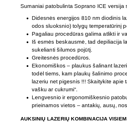
Sumaniai patobulinta Soprano ICE versija s
Didesnės energijos 810 nm diodinis la
odos sluoksnio) tolygų temperatūrinį po
Pagaliau procedūras galima atlikti ir 
Iš esmės beskausmė, tad depiliacija la
sukelianti šilumos pojūtį.
Greitesnės procedūros.
Ekonomiškos – plaukus šalinant lazeri
todėl tiems, kam plaukų šalinimo proc
lazeriu net pigesnis !!! Skaitykite apie
vašku ar cukrumi“.
Lengvesnio ir ergonomiškesnio patobul
prieinamos vietos – antakių, ausų, nosi
AUKSINIŲ LAZERIŲ KOMBINACIJA VISIEMS