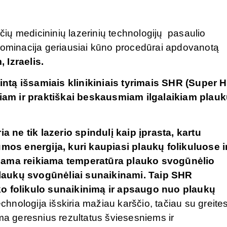
nčių medicininių lazerinių technologijų pasaulio
 nominacija geriausiai kūno procedūrai apdovanotą
 Izraelis.
ntą išsamiais klinikiniais tyrimais SHR (Super H
iam ir praktiškai beskausmiam ilgalaikiam plau
 ne tik lazerio spindulį kaip įprasta, kartu
lumos energija, kuri kaupiasi plaukų folikuluose i
kiama reikiama temperatūra plauko svogūnėlio
plaukų svogūnėliai sunaikinami. Taip SHR
ko folikulo sunaikinimą ir apsaugo nuo plaukų
hnologija išskiria mažiau karščio, tačiau su greite
ama geresnius rezultatus šviesesniems ir