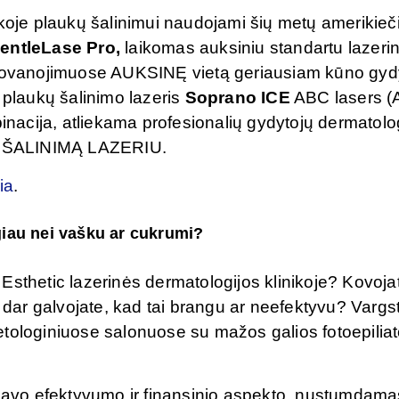
ikoje plaukų šalinimui naudojami šių metų amerikieč
entleLase Pro,
laikomas auksiniu standartu lazeri
Apdovanojimuose AUKSINĘ vietą geriausiam kūno gy
 plaukų šalinimo lazeris
Soprano ICE
ABC lasers (
binacija, atliekama profesionalių gydytojų dermatol
KŲ ŠALINIMĄ LAZERIU.
ia
.
giau nei vašku ar cukrumi?
Esthetic lazerinės dermatologijos klinikoje? Kovoja
s dar galvojate, kad tai brangu ar neefektyvu? Vargs
tologiniuose salonuose su mažos galios fotoepiliat
l savo efektyvumo ir finansinio aspekto, nustumdama