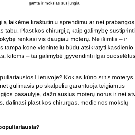
rgiją laikėme kraštutiniu sprendimu ar net prabangos
 tabu. Plastikos chirurgiją kaip galimybę sustiprinti
okybę renkasi vis daugiau moterų. Ne išimtis – ir
os tampa kone vieninteliu būdu atsikratyti kasdienio
s, kitoms – tai galimybė įgyvendinti ilgai puoselėtu
.
puliariausios Lietuvoje? Kokias kūno sritis moterys
omet gulimasis po skalpeliu garantuoja teigiamus
gijos pasaulyje, dažniausius moterų norus ir net at
s, dalinasi plastikos chirurgas, medicinos mokslų
populiariausia?