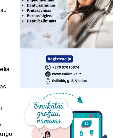
 su
p
elia
as,
i
s
rurgo