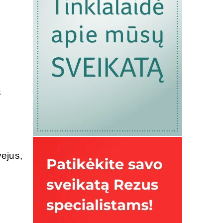
s
vejus,