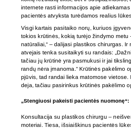
internete rasti informacijos apie atliekama
pacientės atvyksta turėdamos realius lūkes
Visgi kartais pasitaiko norų, kuriuos įgyve
tokios krūtinės, kokią turėjo žindymo metu 
natūraliai,“ – dalijasi plastikos chirurgas. I
atvejais tenka susitaikyti su randais: „Daž
tačiau jų krūtinė yra pasmukusi ir jai tiksl
randų nėra įmanoma.“ Krūtinės pakėlimo op
pjūvis, tad randai lieka matomose vietose. N
deja, tačiau pasirinkus krūtinės pakėlimo o
„Stengiuosi pakeisti pacientės nuomonę“: k
Konsultacija su plastikos chirurgu – neišv
moteriai. Tiesa, išsiaiškinus pacientės lūke