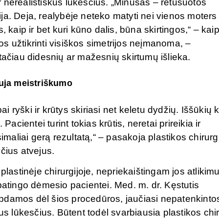
 nerealistiškus lūkesčius. „Minusas – retušuotos
ja. Deja, realybėje neteko matyti nei vienos moters
 kaip ir bet kuri kūno dalis, būna skirtingos,“ – kai
jos užtikrinti visiškos simetrijos neįmanoma, –
tačiau didesnių ar mažesnių skirtumų išlieka.
auja meistriškumo
ai ryški ir krūtys skiriasi net keletu dydžių. Iššūkių k
Pacientei turint tokias krūtis, neretai prireikia ir
aliai gerą rezultatą,“ – pasakoja plastikos chirurg
čius atvejus.
plastinėje chirurgijoje, nepriekaištingam jos atlikimu
r ypatingo dėmesio pacientei. Med. m. dr. Kęstutis
pdamos dėl šios procedūros, jaučiasi nepatenkinto
tus lūkesčius. Būtent todėl svarbiausia plastikos chi