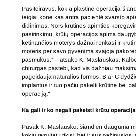
Pasiteiravus, kokia plastinė operacija šian
teigia: kone kas antra pacientė svarsto apie 
didinimas. Nors krūtinės apimties koregavim
pasirinkimų, krūtų operacijos apima daugyb
ketinančios moterys dažnai renkasi ir krūt
moteris per savo gyvenimą svajoja pakoreguo
pasmukus,“ – atsako K. Maslauskas. Kalbė
chirurgas pastebi, kad vis dažniau maksim
pageidauja natūralios formos, B ar C dydžio
implantus ir tuo pačiu pakelti krūtinę bei pa
operaciją.“
Ką gali ir ko negali pakeisti krūtų operacij
Pasak K. Maslausko, šiandien dauguma mote
kokių rezultatų tikisi, bet ir susipažinusios