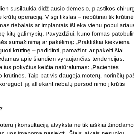
dien susilaukia didžiausio dėmesio, plastikos chirur
krūtų operaciją. Visgi tikslas – nebūtinai tik krūtin
as riebalais ar implantais išlieka vienu populiariau
ę kitų galimybių. Pavyzdžiui, kūno formas patobulin
inės sumažinimą ar pakėlimą: „Praktiškai kiekviena
ti krūtinę – padidinti, pamažinti ar pakelti šiai
damas apie šiandien vyraujančias tendencijas,
alius pokyčius keičia natūralumas: „Pacientės
 krūtinės. Taip pat vis daugėja moterų, norinčių paš
koreguoti ją atliekant riebalų persodinimo į krūtis
a?
rų į konsultaciją atvyksta ne tik aiškiai žinodamo
, ar juos įmanoma pasiekti: „Šiais laikais nesunku