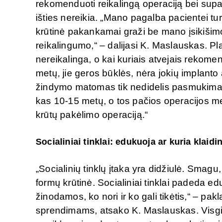
rekomenduoti reikalingą operaciją bei supaži
išties nereikia. „Mano pagalba pacientei turi
krūtinė pakankamai graži be mano įsikišim
reikalingumo,“ – dalijasi K. Maslauskas. Pl
nereikalinga, o kai kuriais atvejais rekomen
metų, jie geros būklės, nėra jokių implanto
žindymo matomas tik nedidelis pasmukimas,
kas 10-15 metų, o tos pačios operacijos me
krūtų pakėlimo operaciją.“
Socialiniai tinklai: edukuoja ar kuria klaid
„Socialinių tinklų įtaka yra didžiulė. Smag
formų krūtinė. Socialiniai tinklai padeda edu
žinodamos, ko nori ir ko gali tikėtis,“ – pak
sprendimams, atsako K. Maslauskas. Visgi n