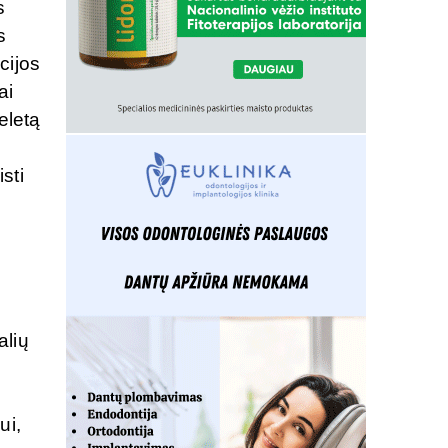
s
s
cijos
ai
eletą
sti
alių
ui,