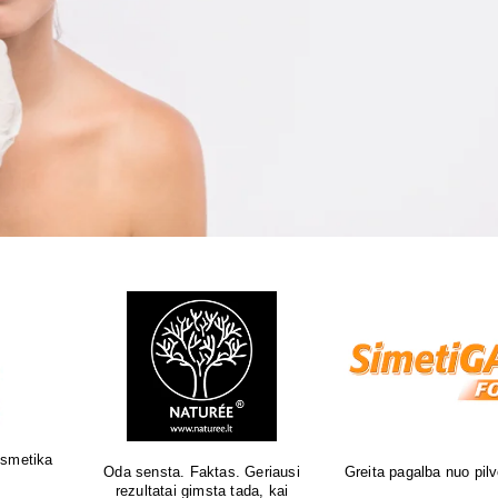
Natūrali kosmetika jautriai odai
Sertifikuota natūrali 
o pūtimo!