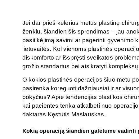
gamta ir mokslas susijungia.
Jei dar prieš kelerius metus plastinę chiru
ženklu, šiandien šis sprendimas – jau anoks
pasitikėjimą savimi ar pagerinti gyvenimo k
lietuvaitės. Kol vienoms plastinės operacij
diskomforto ar išspręsti sveikatos problema
grožio standartus bei atsikratyti kompleksų
O kokios plastinės operacijos šiuo metu po
pasirenka koreguoti dažniausiai ir ar visu
pokyčius? Apie tendencijas plastikos chirur
kai pacientes tenka atkalbėti nuo operacijo
daktaras Kęstutis Maslauskas.
Kokią operaciją šiandien galėtume vadinti 