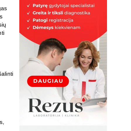
gas
ės
sių
ti
alinti
s,