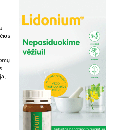
a
nčios
,
ldomų
s
ja,