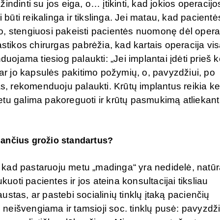
ndinti su jos eiga, o… įtikinti, kad jokios operacijo
 būti reikalinga ir tikslinga. Jei matau, kad pacientė
o, stengiuosi pakeisti pacientės nuomonę dėl opera
astikos chirurgas pabrėžia, kad kartais operacija vis
duojama tiesiog palaukti: „Jei implantai įdėti prieš k
 ar jo kapsulės pakitimo požymių, o, pavyzdžiui, po
 rekomenduoju palaukti. Krūtų implantus reikia kei
tu galima pakoreguoti ir krūtų pasmukimą atliekant
inančius grožio standartus?
u, kad pastaruoju metu „madinga“ yra nedidelė, natūr
kuoti pacientes ir jos ateina konsultacijai tiksliau
laustas, ar pastebi socialinių tinklų įtaką pacienčių
eišvengiama ir tamsioji soc. tinklų pusė: pavyzdži