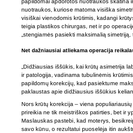
papildomai apdorotos nuotraukos skatina ir
nuotraukos, kuriose matoma visiška simetri
visiškai vienodomis krūtimis, kadangi krūtys,
teigia plastikos chirurgas, net ir po operaci
„stengiamės pasiekti maksimalią simetriją, 
Net dažniausiai atliekama operacija reikal
„Didžiausias iššūkis, kai krūtų asimetrija lab
ir patologija, vadinama tubulinėmis krūtimis. 
papildomų korekcijų, kad pasiektume maksim
paklaustas apie didžiausius iššūkius kelian
Nors krūtų korekcija – viena populiariausių 
prireikia ne tik meistriškos patirties, bet i
Maslauskas pastebi, kad moterys, besikrei
savo kūnu, o rezultatui puoselėja itin aukš