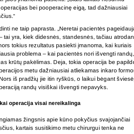
s operacijas bei pooperacinę eigą, tad dažniausiai
čius.“
ndinti ne taip paprasta. „Neretai pacientės pageidauj
– tai yra, kiek didesnės, standesnės, tačiau atroda
r nors tokius rezultatus pasiekti įmanoma, kai kuriais
niausia problema – kai pacientės nori išvengti randų
ingas krūtų pakėlimas. Deja, tokia operacija be papi
eracijos metu dažniausiai atliekamas inkaro formo
ors iš pradžių jie itin ryškūs, o laikui bėgant šviesė
peraciją randų visiškai išvengti nepavyks.
ai operacija visai nereikalinga
engiamas žingsnis apie kūno pokyčius svajojančiai
sčius, kartais susitikimo metu chirurgui tenka ne