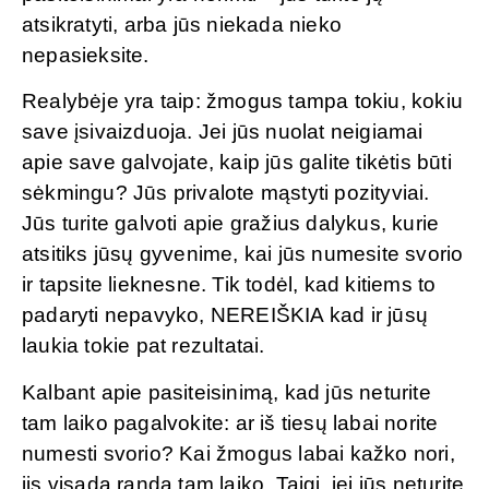
atsikratyti, arba jūs niekada nieko
nepasieksite.
Realybėje yra taip: žmogus tampa tokiu, kokiu
save įsivaizduoja. Jei jūs nuolat neigiamai
apie save galvojate, kaip jūs galite tikėtis būti
sėkmingu? Jūs privalote mąstyti pozityviai.
Jūs turite galvoti apie gražius dalykus, kurie
atsitiks jūsų gyvenime, kai jūs numesite svorio
ir tapsite lieknesne. Tik todėl, kad kitiems to
padaryti nepavyko, NEREIŠKIA kad ir jūsų
laukia tokie pat rezultatai.
Kalbant apie pasiteisinimą, kad jūs neturite
tam laiko pagalvokite: ar iš tiesų labai norite
numesti svorio? Kai žmogus labai kažko nori,
jis visada randa tam laiko. Taigi, jei jūs neturite