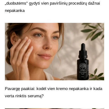
„duobutėms“ gydyti vien paviršinių procedūrų dažnai
nepakanka
Pavargę paakiai: kodėl vien kremo nepakanka ir kada
verta rinktis serumą?