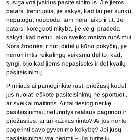
susigalvoti įvairius pasiteisinimus. Jie jiems
patarsi treniruotis, jie sakys, kad tai per sunku,
nepatogu, nuobodu, tam nėra laiko ir t.t. Jei
patarsi koreguoti mitybą, jie vėlgi pradeda
sakyti, kad neturi laiko sveiko maisto ruošimui.
Nors žmonės ir nori didelių kūno pokyčių, jie
nenori imtis reikalingų veiksmų dėl to, kad:
tyngi, bijo kad jiems nepasiseks ir dėl kvailų
pasiteisinimų.
Pirmiausiai pamėginkite rasti priežastį kodėl
jūs nuolat ieškote pasiteisinimų ne sportuoti,
ar sveikai maitintis. Ar tai tiesiog netikę
pasiteisinimai, neturintys realaus pagrindo ir
priežasties, ar tai kažkas rimto? Ar jūs norite
pagerinti savo gyvenimo kokybę? Jei jūsų
pasiteisinimai yra nerimti – jūs turite jų