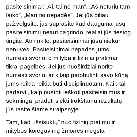
pasiteisinimai: „Ai, tai ne man”, „Aš neturiu tam
laiko”, „Man tai nepadės”. Jei jūs giliau
pažvelgsite, jūs suprasite kad dauguma jūsų
pasiteisinimų neturi pagrindo, realiai jūs tiesiog
tingite. Atminkite, pasiteisinimai jūsų niekur
nenuves. Pasiteisinimai nepadės jums
numesti svorio, o mityba ir fiziniai pratimai
tikrai pagelbės. Jei jūs nuoširdžiai norite
numesti svorio, ar kitaip patobulinti savo kūną
jums reikia reikia būti disciplinuotam. Kaip tai
padaryti, kaip nustoti ieškoti pasiteisinimus ir
sėkmingai pradėti siekti trokštamų rezultatų
jūs rasite šiame straipsnyje.
Tam, kad „išsisuktų” nuo fizinių pratimų ir
mitybos koregavimų žmonės mėgsta