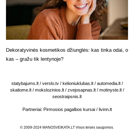
Dekoratyvinės kosmetikos džiunglės: kas tinka odai, o
kas – gražu tik lentynoje?
statybajums.lt
/
verslo.tv
/
kelioniuklubas.lt
/
automedia.lt
/
skaitome.lt
/
mokslozinios.lt
/
zvejosapnas.lt
/
motinyste.lt
/
seostraipsnis.lt
Partneriai:
Pirmosios pagalbos kursai
/
livinn.lt
© 2009-2024 MANOSVEIKATA.LT Visos teisės saugomos.