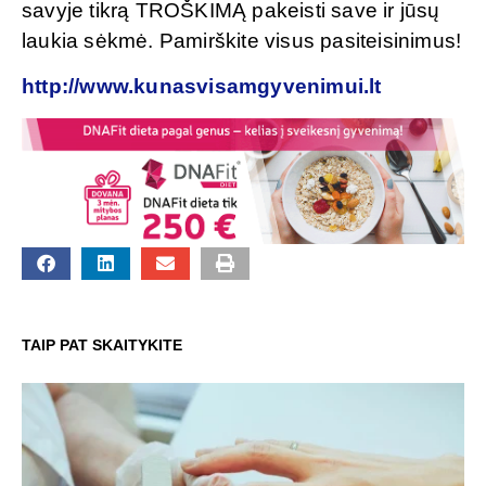
savyje tikrą TROŠKIMĄ pakeisti save ir jūsų
laukia sėkmė. Pamirškite visus pasiteisinimus!
http://www.kunasvisamgyvenimui.lt
TAIP PAT SKAITYKITE