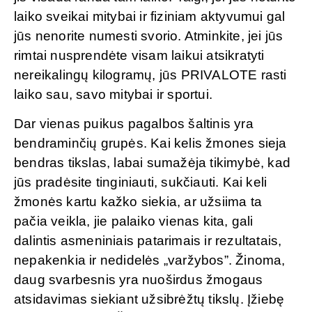
laiko sveikai mitybai ir fiziniam aktyvumui gal
jūs nenorite numesti svorio. Atminkite, jei jūs
rimtai nusprendėte visam laikui atsikratyti
nereikalingų kilogramų, jūs PRIVALOTE rasti
laiko sau, savo mitybai ir sportui.
Dar vienas puikus pagalbos šaltinis yra
bendraminčių grupės. Kai kelis žmones sieja
bendras tikslas, labai sumažėja tikimybė, kad
jūs pradėsite tinginiauti, sukčiauti. Kai keli
žmonės kartu kažko siekia, ar užsiima ta
pačia veikla, jie palaiko vienas kita, gali
dalintis asmeniniais patarimais ir rezultatais,
nepakenkia ir nedidelės „varžybos”. Žinoma,
daug svarbesnis yra nuoširdus žmogaus
atsidavimas siekiant užsibrėžtų tikslų. Įžiebę