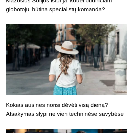
Mažosios Sofijos istorija: kodėl budinčiam
globotojui būtina specialistų komanda?
Kokias ausines norisi dėvėti visą dieną?
Atsakymas slypi ne vien techninėse savybėse