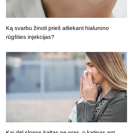
Ką svarbu žinoti prieš atliekant hialurono
rūgšties injekcijas?
Kai dėl slogos kaltas ne oras, o katinas ant