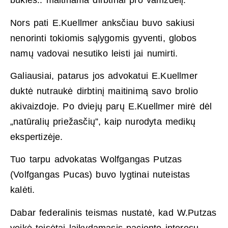
būklės.. maitinama dirbtinai pro vamzdelį.
Nors pati E.Kuellmer anksčiau buvo sakiusi
nenorinti tokiomis sąlygomis gyventi, globos
namų vadovai nesutiko leisti jai numirti.
Galiausiai, patarus jos advokatui E.Kuellmer
duktė nutraukė dirbtinį maitinimą savo brolio
akivaizdoje. Po dviejų parų E.Kuellmer mirė dėl
„natūralių priežasčių”, kaip nurodyta medikų
ekspertizėje.
Tuo tarpu advokatas Wolfgangas Putzas
(Volfgangas Pucas) buvo lygtinai nuteistas
kalėti.
Dabar federalinis teismas nustatė, kad W.Putzas
veikė teisėtai laikydamasis paciento interesų.