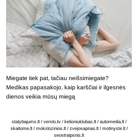
Miegate tiek pat, tačiau neišsimiegate?
Medikas papasakojo, kaip karščiai ir ilgesnės
dienos veikia mūsų miegą
statybajums.lt
/
verslo.tv
/
kelioniuklubas.lt
/
automedia.lt
/
skaitome.lt
/
mokslozinios.lt
/
zvejosapnas.lt
/
motinyste.lt
/
seostraipsnis.lt