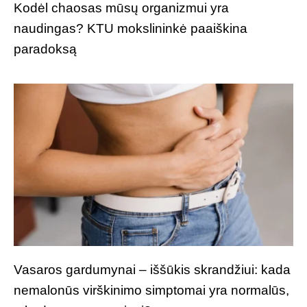
Kodėl chaosas mūsų organizmui yra
naudingas? KTU mokslininkė paaiškina
paradoksą
Vasaros gardumynai – iššūkis skrandžiui: kada
nemalonūs virškinimo simptomai yra normalūs,