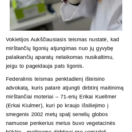
Vokietijos Aukščiausiasis teismas nustatė, kad
mirštančių ligonių atjungimas nuo jų gyvybę
palaikančių aparatų nelaikomas nusikaltimu,
jeigu to pageidauja pats ligonis.
Federalinis teismas penktadienį išteisino
advokatą, kuris patarė atjungti dirbtinį maitinimą
mirštančiai moteriai – 71-erių Erikai Kuellmer
(Erkai Kiulmer), kuri po kraujo išsiliejimo į
smegenis 2002 metų spalį senelių globos
namuose penkerius metus buvo vegetacinės