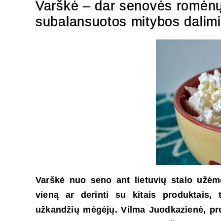
Varškė – dar senovės romėnų
subalansuotos mitybos dalimi
Varškė nuo seno ant lietuvių stalo užėmė
vieną ar derinti su kitais produktais, 
užkandžių mėgėjų. Vilma Juodkazienė, prek