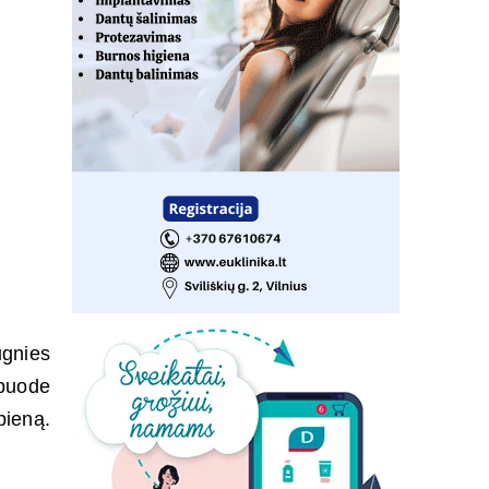
ugnies
 puode
pieną.