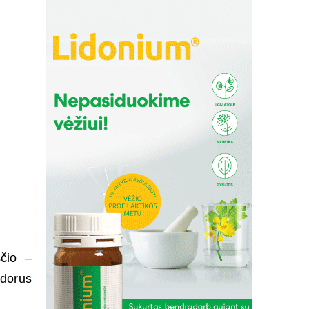
čio –
idorus