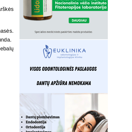
arškės
masės.
unda.
iebalų