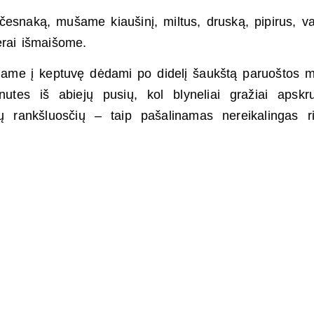
česnaką, mušame kiaušinį, miltus, druską, pipirus, v
erai išmaišome.
uojame į keptuvę dėdami po didelį šaukštą paruoštos 
tes iš abiejų pusių, kol blyneliai gražiai apskr
ų rankšluosčių – taip pašalinamas nereikalingas r