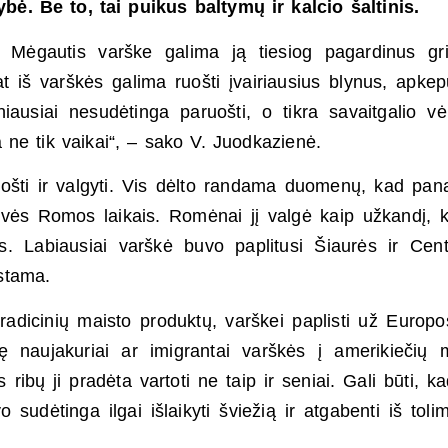
ė. Be to, tai puikus baltymų ir kalcio šaltinis.
. Mėgautis varške galima ją tiesiog pagardinus gri
iš varškės galima ruošti įvairiausius blynus, apkep
iausiai nesudėtinga paruošti, o tikra savaitgalio vė
ne tik vaikai“, – sako V. Juodkazienė.
uošti ir valgyti. Vis dėlto randama duomenų, kad pan
ės Romos laikais. Romėnai jį valgė kaip užkandį, k
 Labiausiai varškė buvo paplitusi Šiaurės ir Cent
stama.
tradicinių maisto produktų, varškei paplisti už Europo
ę naujakuriai ar imigrantai varškės į amerikiečių 
ribų ji pradėta vartoti ne taip ir seniai. Gali būti, ka
o sudėtinga ilgai išlaikyti šviežią ir atgabenti iš toli