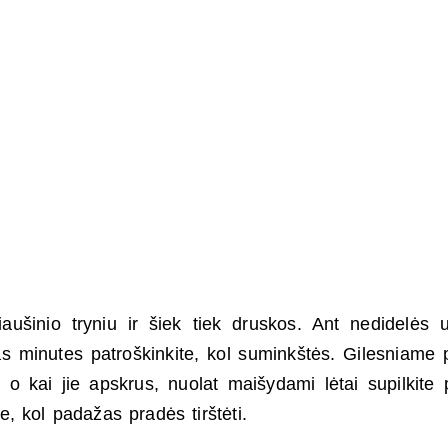
iaušinio tryniu ir šiek tiek druskos. Ant nedidelės 
kelias minutes patroškinkite, kol suminkštės. Gilesniame
s, o kai jie apskrus, nuolat maišydami lėtai supilkite 
te, kol padažas pradės tirštėti.