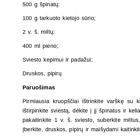
500 g špinatų;
100 g tarkuoto kietojo sūrio;
2 v. š. miltų;
400 ml pieno;
Sviesto kepimui ir padažui;
Druskos, pipirų
Paruošimas
Pirmiausia kruopščiai ištrinkite varškę su k
ištirpinkite sviestą, dėkite į jį špinatus ir 
pakaitinkite 1 v. š. sviesto, suberkite miltu
Įberkite, druskos, pipirų ir maišydami kaitinki