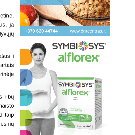
etine,
us, ja
lyvųjų
ašus į
artais
rinėje
s ribų
maisto
d taip
mesnių