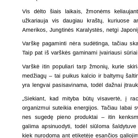
Vis dėlto šiais laikais, žmonėms keliaujant
užkariauja vis daugiau kraštų, kuriuose 
Amerikos, Jungtinės Karalystės, netgi Japonij
Varškę pagaminti nėra sudėtinga, tačiau ska
Taip pat iš varškės gaminami įvairiausi sūriai 
Varškė itin populiari tarp žmonių, kurie sk
medžiagų – tai puikus kalcio ir baltymų šaltin
yra lengvai pasisavinama, todėl dažnai įtrauk
„Siekiant, kad mityba būtų visavertė, į ra
organizmui suteikia energijos. Tačiau labai 
nes sugedę pieno produktai – itin kenksm
galima apsinuodyti, todėl siūloma šaldytuve š
kiek nurodoma ant etiketėje esančios galioji