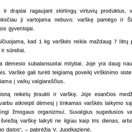
 ir drąsiai ragaujant skirtingų virtuvių produktus, 
anksčiau ji vartojama nebuvo: varškę pamėgo ir Ši
os gyventojai.
ičiuojama, kad 1 kg varškės reikia maždaug 7 litrų 
ir sūreliai.
iria dėmesio subalansuotai mitybai. Joje yra daug na
is. Varškė gali turėti teigiamą poveikį virškinimo siste
iama į vaikų valgiaraščius.
cioną reikėtų įtraukti ir varškę. Joje esančios med
svarbu atkreipti dėmesį į tinkamas varškės laikymo są
ingi žmogaus organizmui. Suvalgius sugedusios va
viežią varškę laikyti ne ilgiau kaip tris dienas, arba
mo datos“, – pabrėžia V. Juodkazienė.