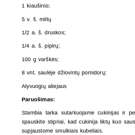
1 kiaušinio;
5 v. š. miltų
1/2 a. š. druskos;
1/4 a. š. pipirų;
100 g varškės;
8 vnt. saulėje džiovintų pomidorų;
Alyvuogių aliejaus
Paruošimas:
Stambia tarka sutarkuojame cukinijas ir 
spauskite stipriai, kad cukinija liktų kuo s
supjaustome smulkiais kubeliais.