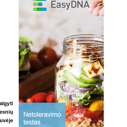
lgyti
esnių
tuvėje