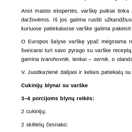
Anot maisto ekspertės, varškę puikiai tinka 
daržovėmis. Iš jos galima ruošti užkandžius,
kuriuose patiekaluose varške galima pakeisti
O Europos šalyse varškę ypač mėgstama naud
šveicarai turi savo pyrago su varške receptą
gamina
tvarohovnik
, lenkai –
sernik
, o oland
V. Juodkazienė dalijasi ir keliais patiekalų s
Cukinijų blynai su varške
3–4 porcijoms blynų reikės:
2 cukinijų;
2 skiltelių česnako;