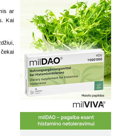
mis ar
s. Kai
džiui,
 čekai