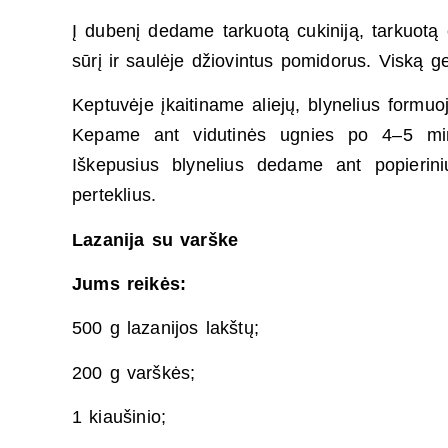
Į dubenį dedame tarkuotą cukiniją, tarkuotą 
sūrį ir saulėje džiovintus pomidorus. Viską g
Keptuvėje įkaitiname aliejų, blynelius form
Kepame ant vidutinės ugnies po 4–5 minu
Iškepusius blynelius dedame ant popierini
perteklius.
Lazanija su varške
Jums reikės:
500 g lazanijos lakštų;
200 g varškės;
1 kiaušinio;