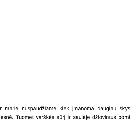
per marlę nuspaudžiame kiek įmanoma daugiau skys
ausesnė. Tuomet varškės sūrį ir saulėje džiovintus pom