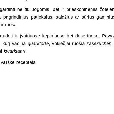
gardinti ne tik uogomis, bet ir prieskoninėmis žolelė
 pagrindinius patiekalus, saldžius ar sūrius gaminiu
 ir mėsą.
oti ir įvairiuose kepiniuose bei desertuose, Pavyz
, kurį vadina
quarktorte
, vokiečiai ruošia
käsekuchen
,
ai
kwarktaart
.
u varške receptais.