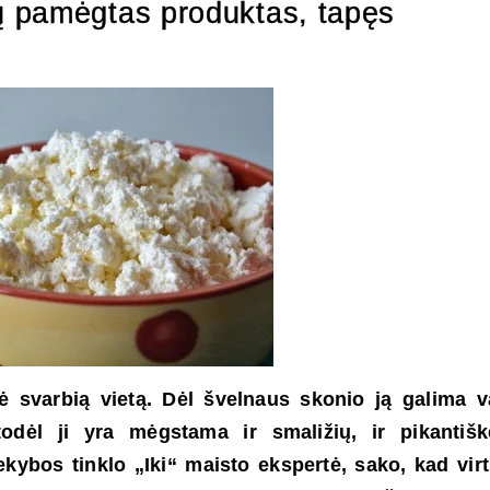
 pamėgtas produktas, tapęs
 svarbią vietą. Dėl švelnaus skonio ją galima va
todėl ji yra mėgstama ir smaližių, ir pikantišk
ybos tinklo „Iki“ maisto ekspertė, sako, kad vir