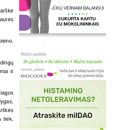
varškė
aurės
pieno.
udingų
mai ir
žiagos
lygas,
rškės
 tiek,