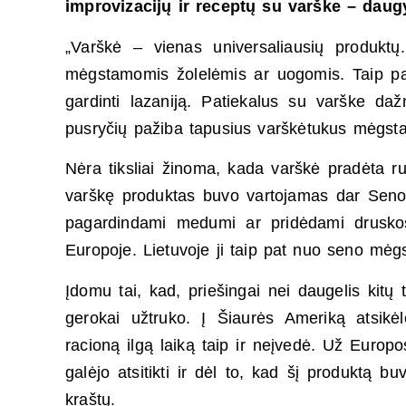
improvizacijų ir receptų su varške – daugyb
„Varškė – vienas universaliausių produktų
mėgstamomis žolelėmis ar uogomis. Taip pat 
gardinti lazaniją. Patiekalus su varške dažn
pusryčių pažiba tapusius varškėtukus mėgsta 
Nėra tiksliai žinoma, kada varškė pradėta r
varškę produktas buvo vartojamas dar Senov
pagardindami medumi ar pridėdami druskos.
Europoje. Lietuvoje ji taip pat nuo seno mėg
Įdomu tai, kad, priešingai nei daugelis kitų 
gerokai užtruko. Į Šiaurės Ameriką atsikėl
racioną ilgą laiką taip ir neįvedė. Už Europos 
galėjo atsitikti ir dėl to, kad šį produktą buv
kraštų.