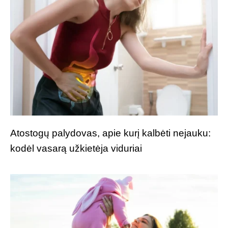
Atostogų palydovas, apie kurį kalbėti nejauku:
kodėl vasarą užkietėja viduriai