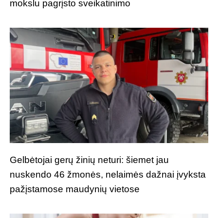
mokslu pagrįsto sveikatinimo
Gelbėtojai gerų žinių neturi: šiemet jau
nuskendo 46 žmonės, nelaimės dažnai įvyksta
pažįstamose maudynių vietose