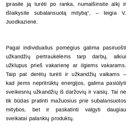
įprasite ją turėti po ranka, numalšinsite alkį ir
išlaikysite subalansuotą mitybą“, – teigia V.
Juodkazienė.
Pagal individualius pomėgius galima pasiruošti
užkandžių pertraukėlėms tarp darbų, alkiui
užklupus prieš vakarienę ar ilgiems vakarams.
Taip pat derėtų turėti ir užkandžių vaikams –
kad jiems nepritrūktų energijos, galima pasiūlyti
sveikesnių užkandžių iš daržovių ir vaisių. Tai ne
tik būdas pratinti mažuosius prie subalansuotos
mitybos, bet ir paskatinti valgyti daugiau
sveikatai palankių produktų.