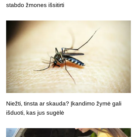
stabdo žmones išsitirti
Niežti, tinsta ar skauda? Įkandimo žymė gali
išduoti, kas jus sugėlė