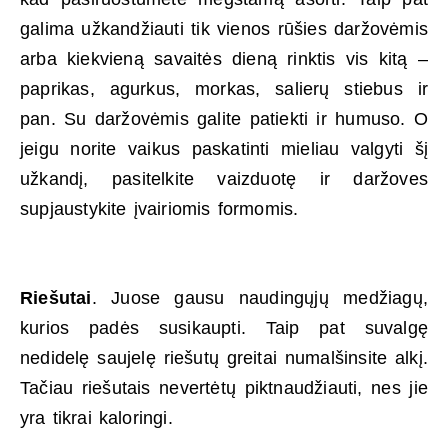
galima užkandžiauti tik vienos rūšies daržovėmis
arba kiekvieną savaitės dieną rinktis vis kitą –
paprikas, agurkus, morkas, salierų stiebus ir
pan. Su daržovėmis galite patiekti ir humuso. O
jeigu norite vaikus paskatinti mieliau valgyti šį
užkandį, pasitelkite vaizduotę ir daržoves
supjaustykite įvairiomis formomis.
Riešutai
. Juose gausu naudingųjų medžiagų,
kurios padės susikaupti. Taip pat suvalgę
nedidelę saujelę riešutų greitai numalšinsite alkį.
Tačiau riešutais nevertėtų piktnaudžiauti, nes jie
yra tikrai kaloringi.