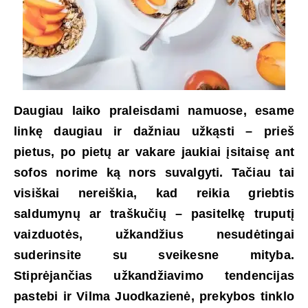
Daugiau laiko praleisdami namuose, esame
linkę daugiau ir dažniau užkąsti – prieš
pietus, po pietų ar vakare jaukiai įsitaisę ant
sofos norime ką nors suvalgyti. Tačiau tai
visiškai nereiškia, kad reikia griebtis
saldumynų ar traškučių – pasitelkę truputį
vaizduotės, užkandžius nesudėtingai
suderinsite su sveikesne mityba.
Stiprėjančias užkandžiavimo tendencijas
pastebi ir Vilma Juodkazienė, prekybos tinklo