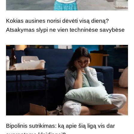
Kokias ausines norisi dėvėti visą dieną?
Atsakymas slypi ne vien techninėse savybėse
Bipolinis sutrikimas: ką apie šią ligą vis dar