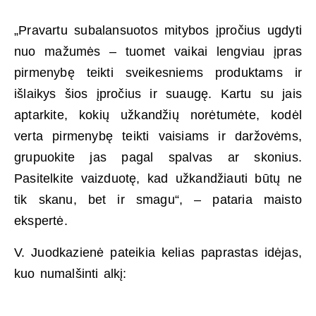
„Pravartu subalansuotos mitybos įpročius ugdyti
nuo mažumės – tuomet vaikai lengviau įpras
pirmenybę teikti sveikesniems produktams ir
išlaikys šios įpročius ir suaugę. Kartu su jais
aptarkite, kokių užkandžių norėtumėte, kodėl
verta pirmenybę teikti vaisiams ir daržovėms,
grupuokite jas pagal spalvas ar skonius.
Pasitelkite vaizduotę, kad užkandžiauti būtų ne
tik skanu, bet ir smagu“, – pataria maisto
ekspertė.
V. Juodkazienė pateikia kelias paprastas idėjas,
kuo numalšinti alkį: