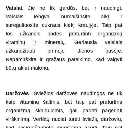
Vaisiai
. Jie ne tik gardūs, bet ir naudingi.
Vaisiais lengvai numalšinsite alkį ir
sureguliuosite cukraus kiekį kraujyje. Taip pat
tos užkandis padės praturtinti organizmą
vitaminų ir mineralų. Geriausia vaisiais
užkandžiauti pirmoje dienos pusėje.
Nepamirškite ir gražaus pateikimo, kad valgyti
būtų akiai malonu.
Daržovės
. Šviežios daržovės naudingos ne tik
kaip vitaminų šaltinis, bet taip pat praturtina
organizmą skaidulomis, gali padėti pagerinti
virškinimą. Vertėtų nuolat turėti šviežių daržovių,
kad pasiruoštumėte mėgstamą asorti. Taip pat