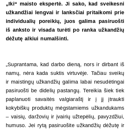
„Iki“ maisto ekspertė. Ji sako, kad sveikesni
užkandžiai lengvai ir lanksčiai pritaikomi prie
individualių poreikių, juos galima pasiruošti
iš anksto ir visada turėti po ranka užkandžių
dėžutę alkiui numalšinti.
„Suprantama, kad darbo dieną, nors ir dirbant iš
namų, nėra kada suktis virtuvėje. Tačiau sveikų
ir maistingų užkandžių galima labai nesudėtingai
pasiruošti be didelių pastangų. Tereikia šiek tiek
paplanuoti savaitės valgiaraštį ir į jį įtraukti
kokybiškų produktų mėgstamiems užkandukams
– vaisių, daržovių ir įvairių užtepėlių, pavyzdžiui,
humuso. Jei rytą pasiruošite užkandžių dėžutę ir