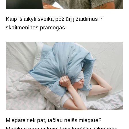
Kaip išlaikyti sveiką požiūrį į žaidimus ir
skaitmenines pramogas
Miegate tiek pat, tačiau neišsimiegate?
Medikas papasakojo, kaip karščiai ir ilgesnės