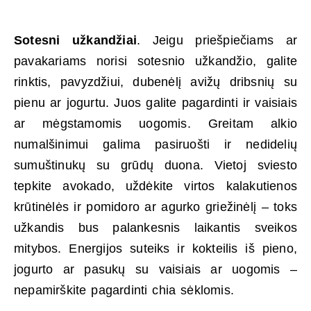
Sotesni užkandžiai
. Jeigu priešpiečiams ar
pavakariams norisi sotesnio užkandžio, galite
rinktis, pavyzdžiui, dubenėlį avižų dribsnių su
pienu ar jogurtu. Juos galite pagardinti ir vaisiais
ar mėgstamomis uogomis. Greitam alkio
numalšinimui galima pasiruošti ir nedidelių
sumuštinukų su grūdų duona. Vietoj sviesto
tepkite avokado, uždėkite virtos kalakutienos
krūtinėlės ir pomidoro ar agurko griežinėlį – toks
užkandis bus palankesnis laikantis sveikos
mitybos. Energijos suteiks ir kokteilis iš pieno,
jogurto ar pasukų su vaisiais ar uogomis –
nepamirškite pagardinti chia sėklomis.