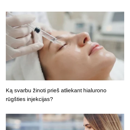
Ką svarbu žinoti prieš atliekant hialurono
rūgšties injekcijas?