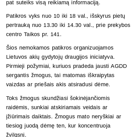
pat suteiks visą reikiamą informaciją.
Patikros vyks nuo 10 iki 18 val., išskyrus pietų
pertrauką nuo 13.30 iki 14.30 val., prie prekybos
centro Taikos pr. 141.
Šios nemokamos patikros organizuojamos
Lietuvos akių gydytojų draugijos iniciatyva.
Pirmieji požymiai, kuriuos pradeda jausti AGDD
sergantis žmogus, tai matomas iškraipytas
vaizdas ar priešais akis atsiradusi dėme.
Toks žmogus skundžiasi šokinėjančiomis
raidėmis, sunkiai atskiriamais veidais ar
įžiūrimais daiktais. Žmogus mato neryškiai ar
tiesiog juodą dėmę ten, kur koncentruoja
žvilgsnį.