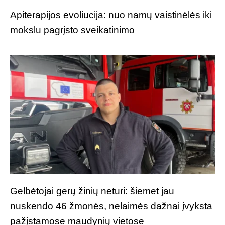
Apiterapijos evoliucija: nuo namų vaistinėlės iki
mokslu pagrįsto sveikatinimo
Gelbėtojai gerų žinių neturi: šiemet jau
nuskendo 46 žmonės, nelaimės dažnai įvyksta
pažįstamose maudynių vietose