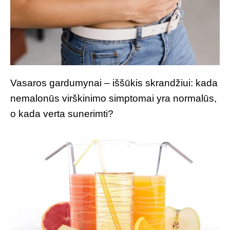
Vasaros gardumynai – iššūkis skrandžiui: kada
nemalonūs virškinimo simptomai yra normalūs,
o kada verta sunerimti?