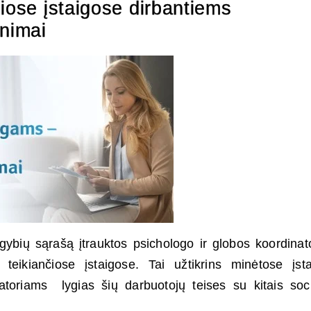
iose įstaigose dirbantiems
inimai
igybių sąrašą įtrauktos psichologo ir globos koordinat
teikiančiose įstaigose. Tai užtikrins minėtose įst
toriams lygias šių darbuotojų teises su kitais soci