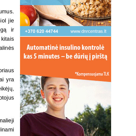
kumus.
ol jie
agą ir
kitais
alinės
oriaus
ai yra
ikėjų,
otojus
alieji
dinami