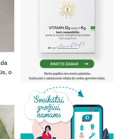
ada
ūs, o