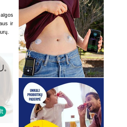
 algos
aus ir
urų.