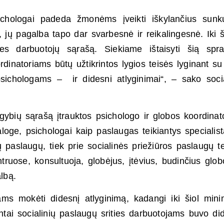
psichologai padeda žmonėms įveikti iškylančius sun
jų pagalba tapo dar svarbesnė ir reikalingesnė. Iki ši
ties darbuotojų sąrašą. Siekiame ištaisyti šią spr
dinatoriams būtų užtikrintos lygios teisės lyginant su 
 psichologams – ir didesni atlyginimai“, – sako soci
igybių sąrašą įtrauktos psichologo ir globos koordinat
loge, psichologai kaip paslaugas teikiantys specialist
 paslaugų, tiek prie socialinės priežiūros paslaugų te
truose, konsultuoja, globėjus, įtėvius, budinčius glob
albą.
s mokėti didesnį atlyginimą, kadangi iki šiol minim
entai socialinių paslaugų srities darbuotojams buvo di