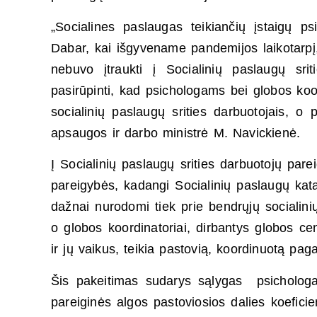
„Socialines paslaugas teikiančių įstaigų 
Dabar, kai išgyvename pandemijos laikotarpį, 
nebuvo įtraukti į Socialinių paslaugų sri
pasirūpinti, kad psichologams bei globos koor
socialinių paslaugų srities darbuotojais, o
apsaugos ir darbo ministrė M. Navickienė.
Į Socialinių paslaugų srities darbuotojų pare
pareigybės, kadangi Socialinių paslaugų kata
dažnai nurodomi tiek prie bendrųjų socialinių
o globos koordinatoriai, dirbantys globos cen
ir jų vaikus, teikia pastovią, koordinuotą pag
Šis pakeitimas sudarys sąlygas psichologam
pareiginės algos pastoviosios dalies koefici