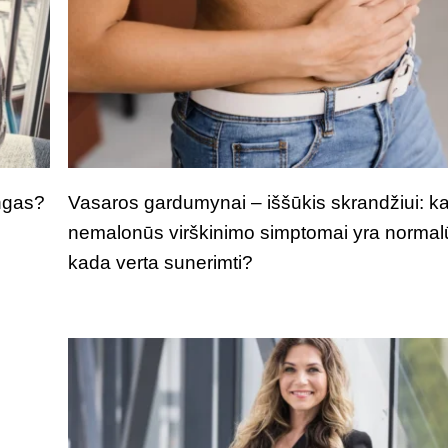
ngas?
Vasaros gardumynai – iššūkis skrandžiui: k
nemalonūs virškinimo simptomai yra normal
kada verta sunerimti?