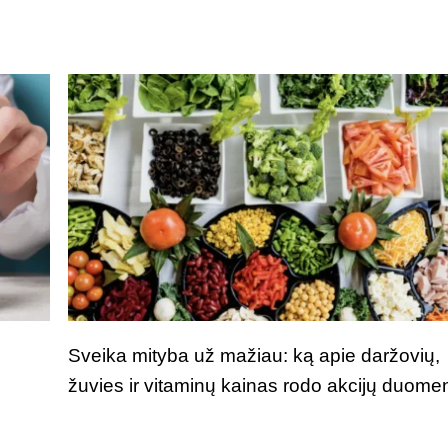
Sveika mityba už mažiau: ką apie daržovių,
žuvies ir vitaminų kainas rodo akcijų duome