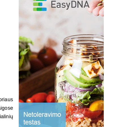
oriaus
aigose
alinių