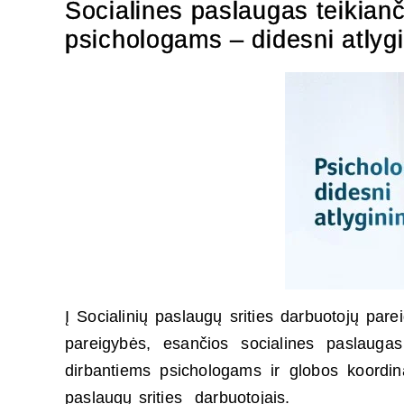
Socialines paslaugas teikianč
psichologams – didesni atlyg
Į Socialinių paslaugų srities darbuotojų pare
pareigybės, esančios socialines paslaugas 
dirbantiems psichologams ir globos koordina
paslaugų srities darbuotojais.