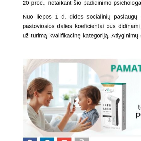
20 proc., netaikant šio padidinimo psicholog
Nuo liepos 1 d. didės socialinių paslaugų sr
pastoviosios dalies koeficientai bus didinami
už turimą kvalifikacinę kategoriją. Atlyginimų