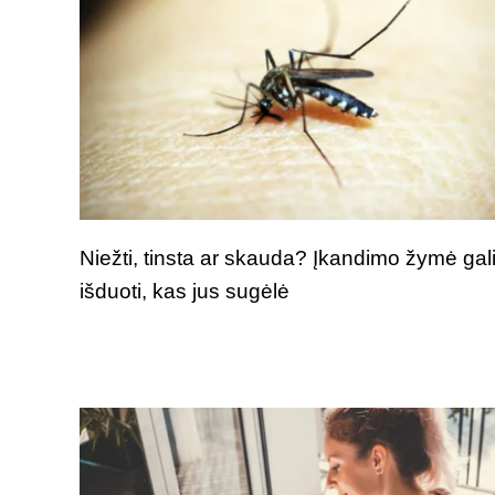
Niežti, tinsta ar skauda? Įkandimo žymė gal
išduoti, kas jus sugėlė