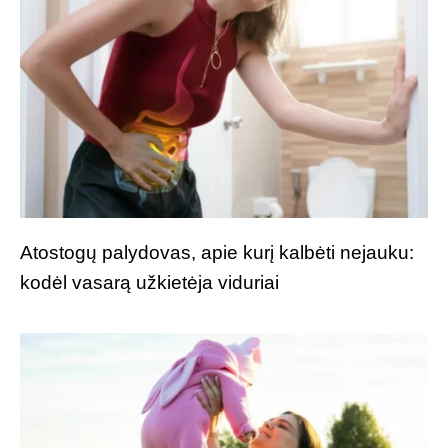
Atostogų palydovas, apie kurį kalbėti nejauku:
kodėl vasarą užkietėja viduriai