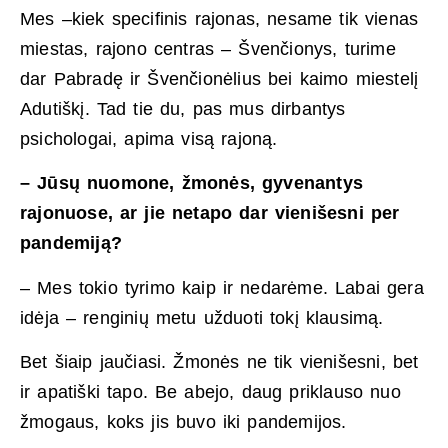
Mes –kiek specifinis rajonas, nesame tik vienas
miestas, rajono centras – Švenčionys, turime
dar Pabradę ir Švenčionėlius bei kaimo miestelį
Adutiškį. Tad tie du, pas mus dirbantys
psichologai, apima visą rajoną.
– Jūsų nuomone, žmonės, gyvenantys
rajonuose, ar jie netapo dar vienišesni per
pandemiją?
– Mes tokio tyrimo kaip ir nedarėme. Labai gera
idėja – renginių metu užduoti tokį klausimą.
Bet šiaip jaučiasi. Žmonės ne tik vienišesni, bet
ir apatiški tapo. Be abejo, daug priklauso nuo
žmogaus, koks jis buvo iki pandemijos.