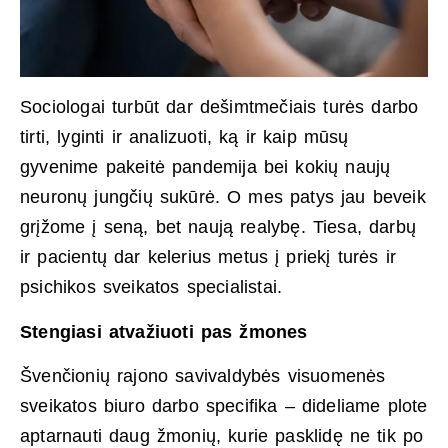
Sociologai turbūt dar dešimtmečiais turės darbo
tirti, lyginti ir analizuoti, ką ir kaip mūsų
gyvenime pakeitė pandemija bei kokių naujų
neuronų jungčių sukūrė. O mes patys jau beveik
grįžome į seną, bet naują realybę. Tiesa, darbų
ir pacientų dar kelerius metus į priekį turės ir
psichikos sveikatos specialistai.
Stengiasi atvažiuoti pas žmones
Švenčionių rajono savivaldybės visuomenės
sveikatos biuro darbo specifika – dideliame plote
aptarnauti daug žmonių, kurie pasklidę ne tik po