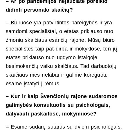
– Ar po pandemijos nejaučiate poreikio
didinti personalo skaičių?
– Biuruose yra patvirtintos pareigybės ir yra
samdomi specialistai, o etatas priklauso nuo
žmonių skaičiaus esančių rajone. Mūsų biuro
specialistės taip pat dirba ir mokyklose, ten jų
etatas priklauso nuo ugdymo įstaigoje
besimokančių vaikų skaičiaus. Tad darbuotojų
skaičiaus mes nelabai ir galime koreguoti,
esame įstatyti į rėmus.
– Kur ir kaip Švenčionių rajone sudaromos
galimybės konsultuotis su psichologais,
dalyvauti paskaitose, mokymuose?
– Esame sudarę sutartis su dviem psichologais.