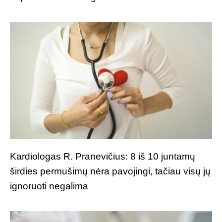
Kardiologas R. Pranevičius: 8 iš 10 juntamų
širdies permušimų nėra pavojingi, tačiau visų jų
ignoruoti negalima