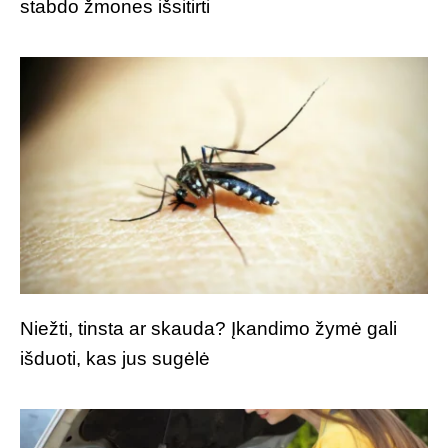
stabdo žmones išsitirti
Niežti, tinsta ar skauda? Įkandimo žymė gali
išduoti, kas jus sugėlė