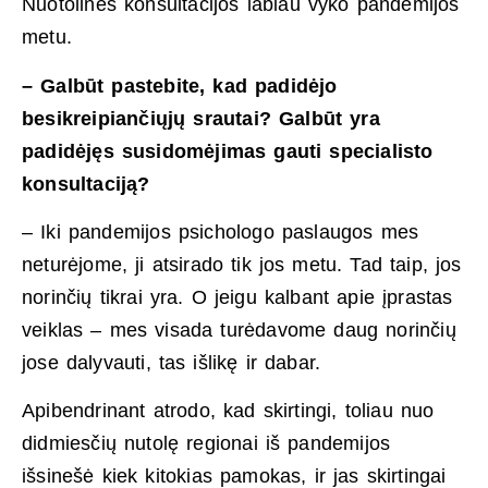
Nuotolinės konsultacijos labiau vyko pandemijos
metu.
– Galbūt pastebite, kad padidėjo
besikreipiančiųjų srautai? Galbūt yra
padidėjęs susidomėjimas gauti specialisto
konsultaciją?
– Iki pandemijos psichologo paslaugos mes
neturėjome, ji atsirado tik jos metu. Tad taip, jos
norinčių tikrai yra. O jeigu kalbant apie įprastas
veiklas – mes visada turėdavome daug norinčių
jose dalyvauti, tas išlikę ir dabar.
Apibendrinant atrodo, kad skirtingi, toliau nuo
didmiesčių nutolę regionai iš pandemijos
išsinešė kiek kitokias pamokas, ir jas skirtingai