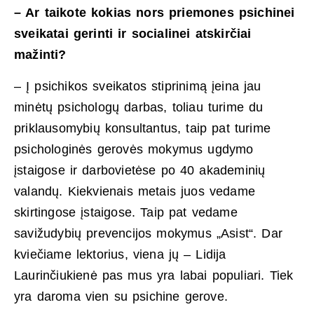
– Ar taikote kokias nors priemones psichinei
sveikatai gerinti ir socialinei atskirčiai
mažinti?
– Į psichikos sveikatos stiprinimą įeina jau
minėtų psichologų darbas, toliau turime du
priklausomybių konsultantus, taip pat turime
psichologinės gerovės mokymus ugdymo
įstaigose ir darbovietėse po 40 akademinių
valandų. Kiekvienais metais juos vedame
skirtingose įstaigose. Taip pat vedame
savižudybių prevencijos mokymus „Asist“. Dar
kviečiame lektorius, viena jų – Lidija
Laurinčiukienė pas mus yra labai populiari. Tiek
yra daroma vien su psichine gerove.