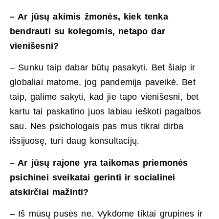
– Ar jūsų akimis žmonės, kiek tenka
bendrauti su kolegomis, netapo dar
vienišesni?
– Sunku taip dabar būtų pasakyti. Bet šiaip ir
globaliai matome, jog pandemija paveikė. Bet
taip, galime sakyti, kad jie tapo vienišesni, bet
kartu tai paskatino juos labiau ieškoti pagalbos
sau. Nes psichologais pas mus tikrai dirba
išsijuosę, turi daug konsultacijų.
– Ar jūsų rajone yra taikomas
priemonės
psichinei sveikatai gerinti ir socialinei
atskirčiai mažinti?
– Iš mūsų pusės ne. Vykdome tiktai grupines ir