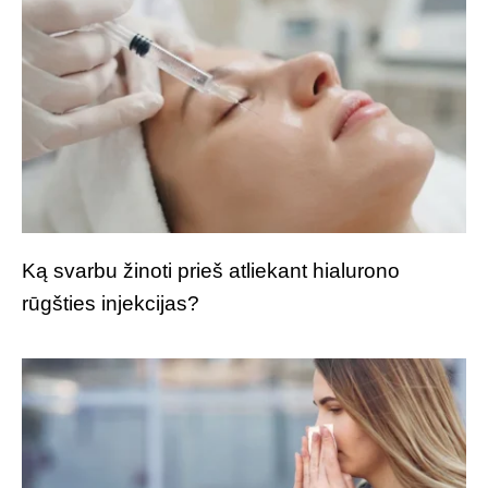
Ką svarbu žinoti prieš atliekant hialurono
rūgšties injekcijas?