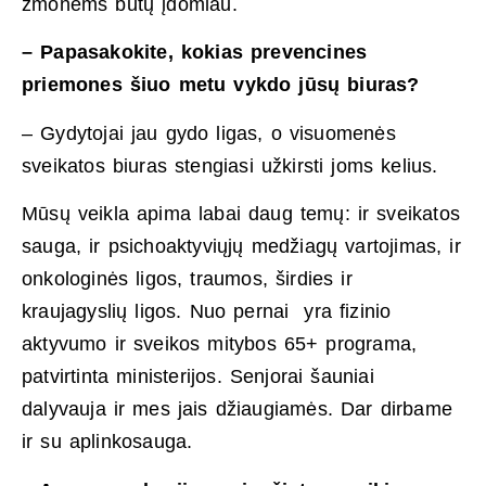
žmonėms būtų įdomiau.
– Papasakokite, kokias prevencines
priemones šiuo metu vykdo jūsų biuras?
– Gydytojai jau gydo ligas, o visuomenės
sveikatos biuras stengiasi užkirsti joms kelius.
Mūsų veikla apima labai daug temų: ir sveikatos
sauga, ir psichoaktyviųjų medžiagų vartojimas, ir
onkologinės ligos, traumos, širdies ir
kraujagyslių ligos. Nuo pernai yra fizinio
aktyvumo ir sveikos mitybos 65+ programa,
patvirtinta ministerijos. Senjorai šauniai
dalyvauja ir mes jais džiaugiamės. Dar dirbame
ir su aplinkosauga.