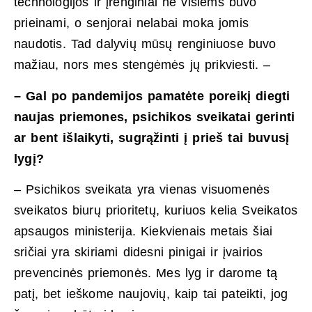
technologijos ir įrenginiai ne visiems buvo
prieinami, o senjorai nelabai moka jomis
naudotis. Tad dalyvių mūsų renginiuose buvo
mažiau, nors mes stengėmės jų prikviesti. –
– Gal po pandemijos pamatėte poreikį diegti
naujas priemones, psichikos sveikatai gerinti
ar bent išlaikyti, sugrąžinti į prieš tai buvusį
lygį?
– Psichikos sveikata yra vienas visuomenės
sveikatos biurų prioritetų, kuriuos kelia Sveikatos
apsaugos ministerija. Kiekvienais metais šiai
sričiai yra skiriami didesni pinigai ir įvairios
prevencinės priemonės. Mes lyg ir darome tą
patį, bet ieškome naujovių, kaip tai pateikti, jog