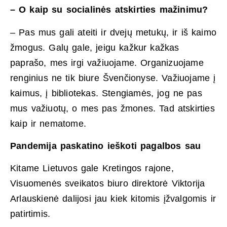
– O kaip su socialinės atskirties mažinimu?
– Pas mus gali ateiti ir dvejų metukų, ir iš kaimo
žmogus. Galų gale, jeigu kažkur kažkas
paprašo, mes irgi važiuojame. Organizuojame
renginius ne tik biure Švenčionyse. Važiuojame į
kaimus, į bibliotekas. Stengiamės, jog ne pas
mus važiuotų, o mes pas žmones. Tad atskirties
kaip ir nematome.
Pandemija paskatino ieškoti pagalbos sau
Kitame Lietuvos gale Kretingos rajone,
Visuomenės sveikatos biuro direktorė Viktorija
Arlauskienė dalijosi jau kiek kitomis įžvalgomis ir
patirtimis.