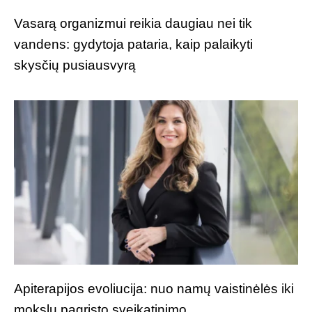
Vasarą organizmui reikia daugiau nei tik
vandens: gydytoja pataria, kaip palaikyti
skysčių pusiausvyrą
Apiterapijos evoliucija: nuo namų vaistinėlės iki
mokslu pagrįsto sveikatinimo