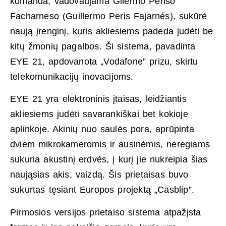
komanda, vadovaujama Gilermo Periso
Facharneso (Guillermo Peris Fajarnés), sukūrė
naują įrenginį, kuris akliesiems padeda judėti be
kitų žmonių pagalbos. Ši sistema, pavadinta
EYE 21, apdovanota „Vodafone” prizu, skirtu
telekomunikacijų inovacijoms.
EYE 21 yra elektroninis įtaisas, leidžiantis
akliesiems judėti savarankiškai bet kokioje
aplinkoje. Akinių nuo saulės pora, aprūpinta
dviem mikrokameromis ir ausinėmis, neregiams
sukuria akustinį erdvės, į kurį jie nukreipia šias
naująsias akis, vaizdą. Šis prietaisas buvo
sukurtas tęsiant Europos projektą „Casblip”.
Pirmosios versijos prietaiso sistema atpažįsta