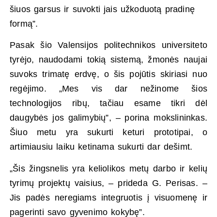
šiuos garsus ir suvokti jais užkoduotą pradinę
formą”.
Pasak šio Valensijos politechnikos universiteto
tyrėjo, naudodami tokią sistemą, žmonės naujai
suvoks trimatę erdvę, o šis pojūtis skiriasi nuo
regėjimo. „Mes vis dar nežinome šios
technologijos ribų, tačiau esame tikri dėl
daugybės jos galimybių”, – porina mokslininkas.
Šiuo metu yra sukurti keturi prototipai, o
artimiausiu laiku ketinama sukurti dar dešimt.
„Šis žingsnelis yra keliolikos metų darbo ir kelių
tyrimų projektų vaisius, – prideda G. Perisas. –
Jis padės neregiams integruotis į visuomenę ir
pagerinti savo gyvenimo kokybę”.