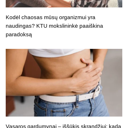
Kodėl chaosas mūsų organizmui yra
naudingas? KTU mokslininkė paaiškina
paradoksą
Vasaros gardumynai – iššūkis skrandžiui: kada