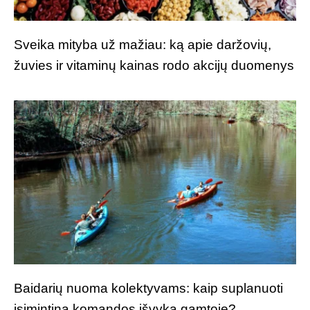
Sveika mityba už mažiau: ką apie daržovių,
žuvies ir vitaminų kainas rodo akcijų duomenys
Baidarių nuoma kolektyvams: kaip suplanuoti
įsimintiną komandos išvyką gamtoje?