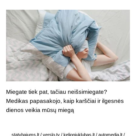
Miegate tiek pat, tačiau neišsimiegate?
Medikas papasakojo, kaip karščiai ir ilgesnės
dienos veikia mūsų miegą
statybajums.lt
/
verslo.tv
/
kelioniuklubas.lt
/
automedia.lt
/