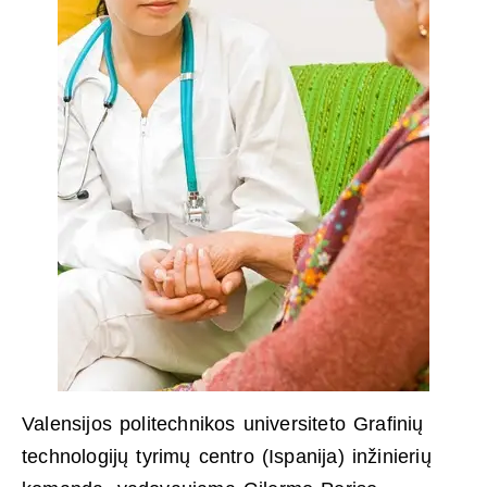
Valensijos politechnikos universiteto Grafinių
technologijų tyrimų centro (Ispanija) inžinierių