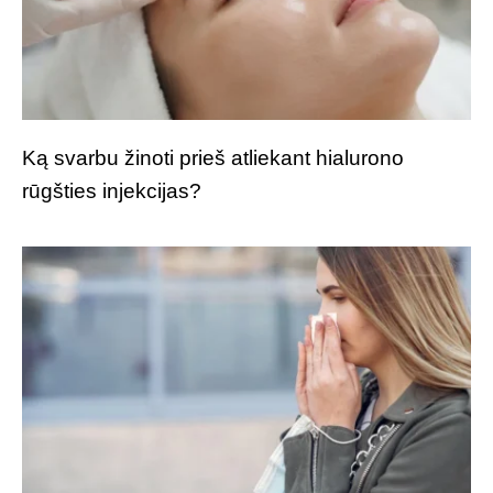
Ką svarbu žinoti prieš atliekant hialurono
rūgšties injekcijas?