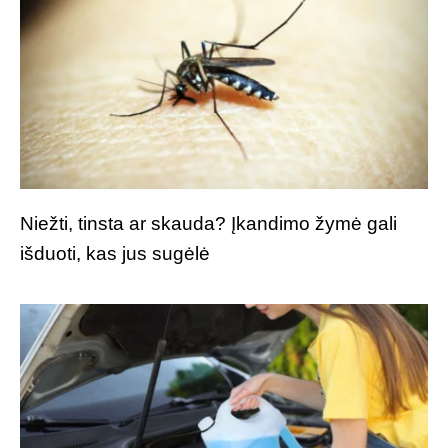
Niežti, tinsta ar skauda? Įkandimo žymė gali
išduoti, kas jus sugėlė