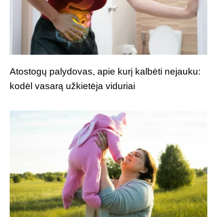
Atostogų palydovas, apie kurį kalbėti nejauku:
kodėl vasarą užkietėja viduriai