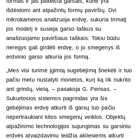
formas ir jas pakeičia garsais, kurie yra
išdėstomi ant atpažintų formų paviršių. Dvi
mikrokameros analizuoja erdvę, sukuria trimatį
jos modelį ir susieja garso taškus su
analizuojamo paviršiaus taškais. Tokiu būdu
neregys gali girdėti erdvę, o jo smegenys iš
erdvinio garso atkuria jos formą.
„Mes visi turime įgimtą sugebėjimą šnekėti ir tuo
pačiu metu nustatyti monetos, kurį ką tik nukrito
ant grindų, vietą, – pasakoja G. Perisas. –
Sukurtosios sistemos pagrindas yra šis
gebėjimas erdvę atkurti iš garsų tuo pačiu
nepertraukiant kitos smegenų veiklos. Objektų
atpažinimo technologijos sujungimas su garsiniu
erdvės atvaizdavimu leidžia akliesiems atkurti