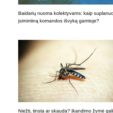
Baidarių nuoma kolektyvams: kaip suplanuo
įsimintiną komandos išvyką gamtoje?
Niežti, tinsta ar skauda? Įkandimo žymė gal