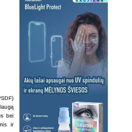
(PSDF)
slaugą
us bei
nis ir