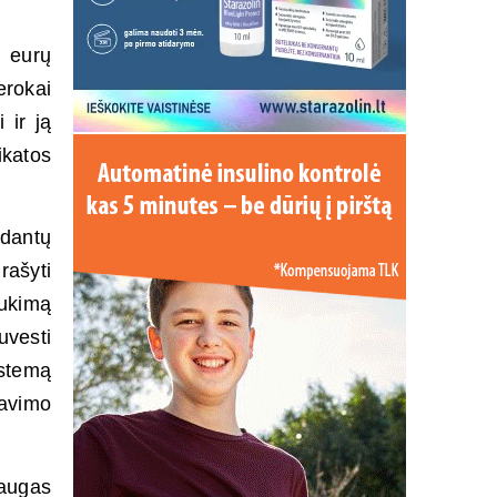
 eurų
rokai
 ir ją
ikatos
dantų
rašyti
aukimą
uvesti
istemą
zavimo
augas