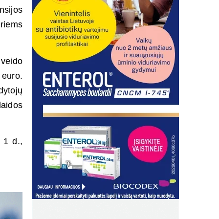
sijos
uriems
 veido
 euro.
dytojų
laidos
 1 d.,