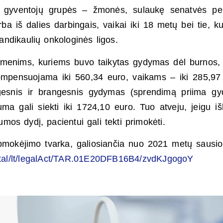
ų gyventojų grupės – žmonės, sulaukę senatvės pen
ba iš dalies darbingais, vaikai iki 18 metų bei tie, k
andikaulių onkologinės ligos.
smenims, kuriems buvo taikytas gydymas dėl burnos,
kompensuojama iki 560,34 euro, vaikams – iki 285,97
ingesnis ir brangesnis gydymas (sprendimą priima gy
 gali siekti iki 1724,10 euro. Tuo atveju, jeigu iš
os dydį, pacientui gali tekti primokėti.
pmokėjimo tvarka, galiosiančia nuo 2021 metų sausio
portal/lt/legalAct/TAR.01E20DFB16B4/zvdKJgogoY