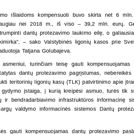
imo išlaidoms kompensuoti buvo skirta net 6 mln.
augiau nei 2018 m., iš viso – 39,2 mln. eurų. Ge
umpinti dantų protezavimo laukimo eilę, o galiausiai
 akimirka”, – sako Valstybinės ligonių kasos prie Sve
aduotoja Tatjana Golubajeva.
d asmeniui, turinčiam teisę gauti kompensuojamas 
atytas dantų protezavimo pagrįstumas, nebereikės 
ukti teritorinių ligonių kasų (TLK) patvirtinimo apie įtr
 gydymo įstaiga, į kurią kreipėsi asmuo, turės tik s
 ir bendradarbiavimo infrastruktūros informacinę s
atsargų valdymo informacinės sistemos Dantų prote
isės gauti kompensuojamas dantų protezavimo pasl