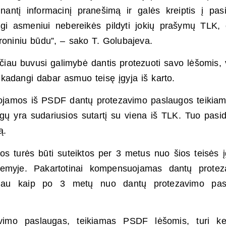
tinantį informacinį pranešimą ir galės kreiptis į pasi
igi asmeniui nebereikės pildyti jokių prašymų TLK, 
roniniu būdu”, – sako T. Golubajeva.
sčiau buvusi galimybė dantis protezuoti savo lėšomis, 
 kadangi dabar asmuo teisę įgyja iš karto.
uojamos iš PSDF dantų protezavimo paslaugos teikiam
gų yra sudariusios sutartį su viena iš TLK. Tuo pasi
ą.
s turės būti suteiktos per 3 metus nuo šios teisės į
emyje. Pakartotinai kompensuojamas dantų protez
iau kaip po 3 metų nuo dantų protezavimo pas
imo paslaugas, teikiamas PSDF lėšomis, turi ket