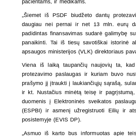
pacientams, ir medikams.
„Šiemet iš PSDF biudžeto dantų protezav
daugiau nei pernai ir net 13 mln. eurų d
padidintas finansavimas sudarė galimybę sutr
panaikinti. Tai iš tiesų savotiškai istorinė
apsaugos ministerijos (VLK) direktoriaus pav
Viena iš laiką taupančių naujovių ta, ka
protezavimo paslaugas ir kuriam buvo nust
prašymo jį įtraukti į laukiančiųjų sąrašą, sula
ir kt. Nustačius minėtą teisę ir pagrįstumą,
duomenis į Elektroninės sveikatos paslaugų
(ESPBI) ir asmenį užregistruoti Eilių ir 
posistemyje (EVIS DP).
„Asmuo iš karto bus informuotas apie te