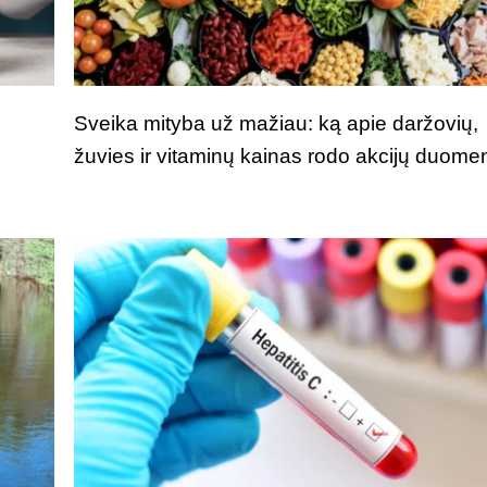
Sveika mityba už mažiau: ką apie daržovių,
žuvies ir vitaminų kainas rodo akcijų duome