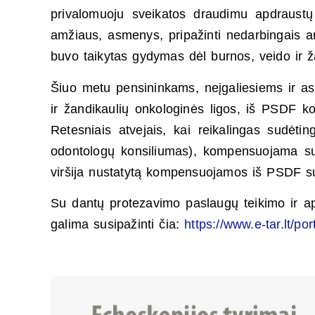
privalomuoju sveikatos draudimu apdraust
amžiaus, asmenys, pripažinti nedarbingais ar
buvo taikytas gydymas dėl burnos, veido ir ž
Šiuo metu pensininkams, neįgaliesiems ir a
ir žandikaulių onkologinės ligos, iš PSDF 
Retesniais atvejais, kai reikalingas sudėt
odontologų konsiliumas), kompensuojama suma
viršija nustatytą kompensuojamos iš PSDF sum
Su dantų protezavimo paslaugų teikimo ir a
galima susipažinti čia:
https://www.e-tar.lt/