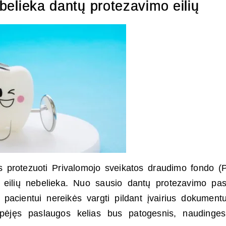
ebelieka dantų protezavimo eilių
tis protezuoti Privalomojo sveikatos draudimo fondo 
 eilių nebelieka. Nuo sausio dantų protezavimo pa
 pacientui nereikės vargti pildant įvairius dokument
umpėjęs paslaugos kelias bus patogesnis, naudinges