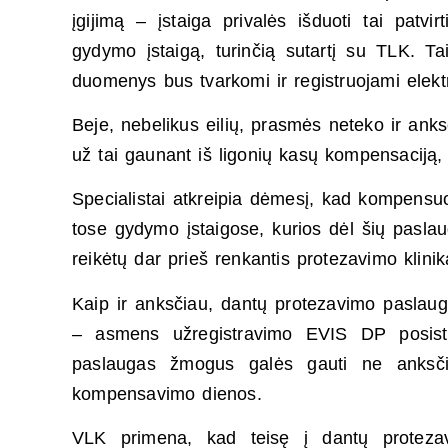
įgijimą – įstaiga privalės išduoti tai patvir
gydymo įstaigą, turinčią sutartį su TLK. Ta
duomenys bus tvarkomi ir registruojami elekt
Beje, nebelikus eilių, prasmės neteko ir ank
už tai gaunant iš ligonių kasų kompensaciją,
Specialistai atkreipia dėmesį, kad kompens
tose gydymo įstaigose, kurios dėl šių paslau
reikėtų dar prieš renkantis protezavimo klinik
Kaip ir anksčiau, dantų protezavimo paslaugo
– asmens užregistravimo EVIS DP posist
paslaugas žmogus galės gauti ne anksč
kompensavimo dienos.
VLK primena, kad teisę į dantų protezav