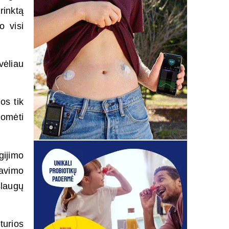
rinktą
o visi
vėliau
os tik
domėti
gijimo
avimo
laugų
urios