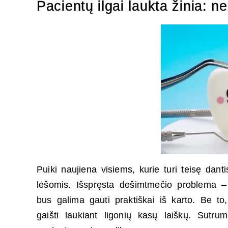
Pacientų ilgai laukta žinia: n
Puiki naujiena visiems, kurie turi teisę dan
lėšomis. Išspręsta dešimtmečio problema –
bus galima gauti praktiškai iš karto. Be to,
gaišti laukiant ligonių kasų laiškų. Sutr