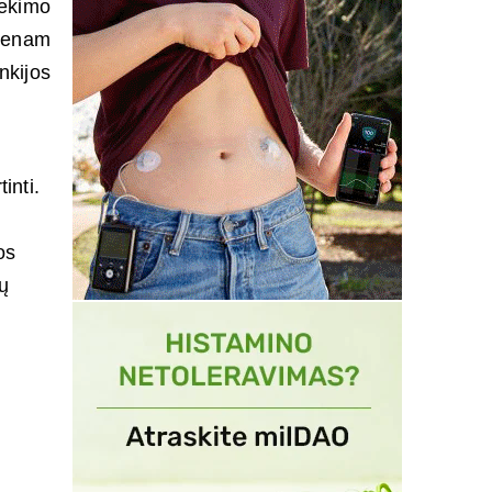
tekimo
vienam
nkijos
inti.
os
ių