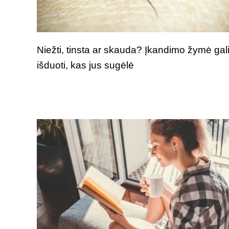
Niežti, tinsta ar skauda? Įkandimo žymė gal
išduoti, kas jus sugėlė