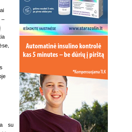
ai
 –
į
kia
ėse,
as
oje
ja su