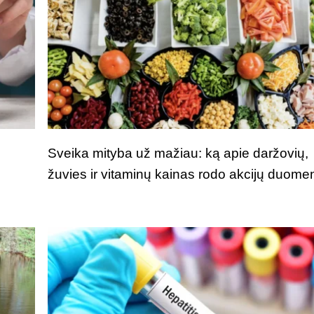
Sveika mityba už mažiau: ką apie daržovių,
žuvies ir vitaminų kainas rodo akcijų duome