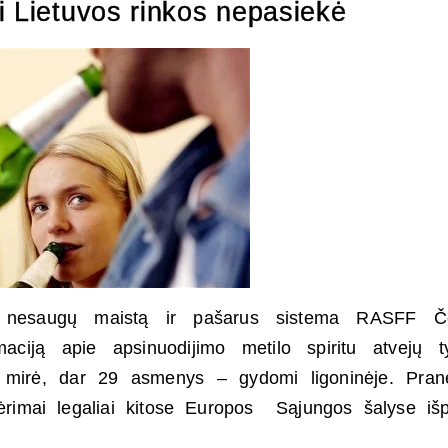
i Lietuvos rinkos nepasiekė
 nesaugų maistą ir pašarus sistema RASFF Če
rmaciją apie apsinuodijimo metilo spiritu atvejų t
ų mirė, dar 29 asmenys – gydomi ligoninėje. Pran
rimai legaliai kitose Europos Sąjungos šalyse išpl