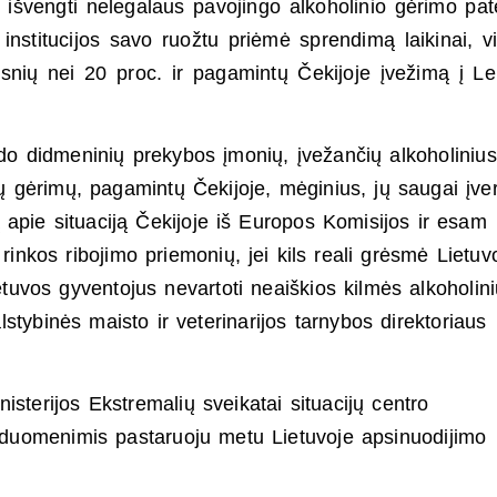
nt išvengti nelegalaus pavojingo alkoholinio gėrimo pa
s institucijos savo ruožtu priėmė sprendimą laikinai, 
esnių nei 20 proc. ir pagamintų Čekijoje įvežimą į Le
kdo didmeninių prekybos įmonių, įvežančių alkoholinius
jų gėrimų, pagamintų Čekijoje, mėginius, jų saugai įvert
apie situaciją Čekijoje iš Europos Komisijos ir esam
rinkos ribojimo priemonių, jei kils reali grėsmė Lietuv
ietuvos gyventojus nevartoti neaiškios kilmės alkoholin
stybinės maisto ir veterinarijos tarnybos direktoriaus
sterijos Ekstremalių sveikatai situacijų centro
o duomenimis pastaruoju metu Lietuvoje apsinuodijimo