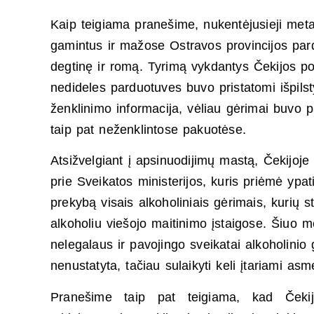
Kaip teigiama pranešime, nukentėjusieji meta
gamintus ir mažose Ostravos provincijos pard
degtinę ir romą. Tyrimą vykdantys Čekijos poli
nedideles parduotuves buvo pristatomi išpilsty
ženklinimo informacija, vėliau gėrimai buvo 
taip pat neženklintose pakuotėse.
Atsižvelgiant į apsinuodijimų mastą, Čekijoje 
prie Sveikatos ministerijos, kuris priėmė ypa
prekybą visais alkoholiniais gėrimais, kurių s
alkoholiu viešojo maitinimo įstaigose. Šiuo me
nelegalaus ir pavojingo sveikatai alkoholinio
nenustatyta, tačiau sulaikyti keli įtariami as
Pranešime taip pat teigiama, kad Čekijo