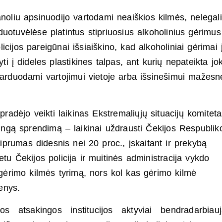
noliu apsinuodijo vartodami neaiškios kilmės, nelegali
uotuvėlėse platintus stipriuosius alkoholinius gėrimus
cijos pareigūnai išsiaiškino, kad alkoholiniai gėrimai 
ti į dideles plastikines talpas, ant kurių nepateikta jo
parduodami vartojimui vietoje arba išsinešimui mažesn
pradėjo veikti laikinas Ekstremaliųjų situacijų komitet
tingą sprendimą – laikinai uždrausti Čekijos Respublik
tiprumas didesnis nei 20 proc., įskaitant ir prekybą
tu Čekijos policija ir muitinės administracija vykdo
 gėrimo kilmės tyrimą, nors kol kas gėrimo kilmė
menys.
s atsakingos institucijos aktyviai bendradarbiau