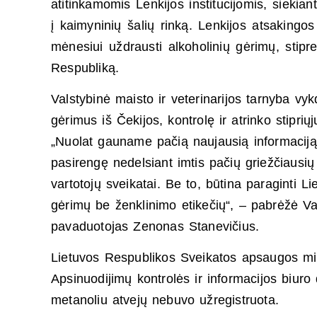
atitinkamomis Lenkijos institucijomis, siekia
į kaimyninių šalių rinką. Lenkijos atsakingo
mėnesiui uždrausti alkoholinių gėrimų, stipr
Respubliką.
Valstybinė maisto ir veterinarijos tarnyba vy
gėrimus iš Čekijos, kontrolę ir atrinko stiprių
„Nuolat gauname pačią naujausią informaciją 
pasirengę nedelsiant imtis pačių griežčiausių 
vartotojų sveikatai. Be to, būtina paraginti L
gėrimų be ženklinimo etikečių“, – pabrėžė Val
pavaduotojas Zenonas Stanevičius.
Lietuvos Respublikos Sveikatos apsaugos mini
Apsinuodijimų kontrolės ir informacijos biur
metanoliu atvejų nebuvo užregistruota.