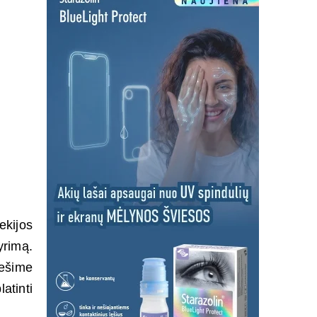
kijos
yrimą.
ešime
atinti