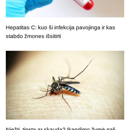
Hepatitas C: kuo ši infekcija pavojinga ir kas
stabdo žmones išsitirti
Niežti, tinsta ar skauda? Įkandimo žymė gali