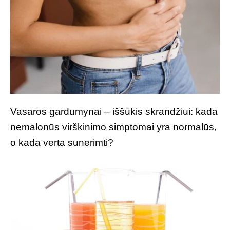
Vasaros gardumynai – iššūkis skrandžiui: kada
nemalonūs virškinimo simptomai yra normalūs,
o kada verta sunerimti?