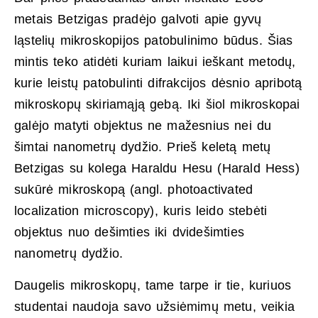
metais Betzigas pradėjo galvoti apie gyvų
ląstelių mikroskopijos patobulinimo būdus. Šias
mintis teko atidėti kuriam laikui ieškant metodų,
kurie leistų patobulinti difrakcijos dėsnio apribotą
mikroskopų skiriamąją gebą. Iki šiol mikroskopai
galėjo matyti objektus ne mažesnius nei du
šimtai nanometrų dydžio. Prieš keletą metų
Betzigas su kolega Haraldu Hesu (Harald Hess)
sukūrė mikroskopą (angl. photoactivated
localization microscopy), kuris leido stebėti
objektus nuo dešimties iki dvidešimties
nanometrų dydžio.
Daugelis mikroskopų, tame tarpe ir tie, kuriuos
studentai naudoja savo užsiėmimų metu, veikia