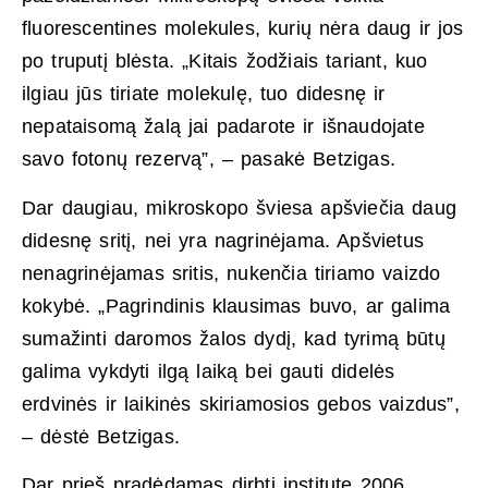
fluorescentines molekules, kurių nėra daug ir jos
po truputį blėsta. „Kitais žodžiais tariant, kuo
ilgiau jūs tiriate molekulę, tuo didesnę ir
nepataisomą žalą jai padarote ir išnaudojate
savo fotonų rezervą”, – pasakė Betzigas.
Dar daugiau, mikroskopo šviesa apšviečia daug
didesnę sritį, nei yra nagrinėjama. Apšvietus
nenagrinėjamas sritis, nukenčia tiriamo vaizdo
kokybė. „Pagrindinis klausimas buvo, ar galima
sumažinti daromos žalos dydį, kad tyrimą būtų
galima vykdyti ilgą laiką bei gauti didelės
erdvinės ir laikinės skiriamosios gebos vaizdus”,
– dėstė Betzigas.
Dar prieš pradėdamas dirbti institute 2006