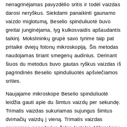
nenagrinėjamas pavyzdėlio sritis ir todėl vaizdas
darosi neryškus. Siekdami panaikinti gaunamo
vaizdo miglotumą, Beselio spinduliuotė buvo
greitai junginėjama, lyg kulkosvaidis apšaudantis
taikinį. Mokslininkų grupė savo tyrime taip pat
pritaikė dviejų fotonų mikroskopiją. Šis metodas
naudojamas tiriant smegenų audinius. Derinant
šiuos du metodus buvo gautas ryškus vaizdas iš
pagrindinės Beselio spinduliuotės apšviečiamos
srities.
Naujajame mikroskope Beselio spinduliuotė
leidžia gauti apie du šimtus vaizdų per sekundę.
Trimatis vaizdas sukuriamas sujungus šimtus
dvimačių vaizdų į vieną. Trimatis vaizdas