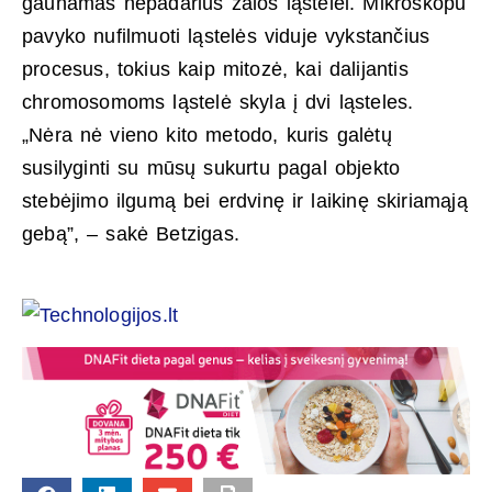
gaunamas nepadarius žalos ląstelei. Mikroskopu
pavyko nufilmuoti ląstelės viduje vykstančius
procesus, tokius kaip mitozė, kai dalijantis
chromosomoms ląstelė skyla į dvi ląsteles.
„Nėra nė vieno kito metodo, kuris galėtų
susilyginti su mūsų sukurtu pagal objekto
stebėjimo ilgumą bei erdvinę ir laikinę skiriamąją
gebą”, – sakė Betzigas.