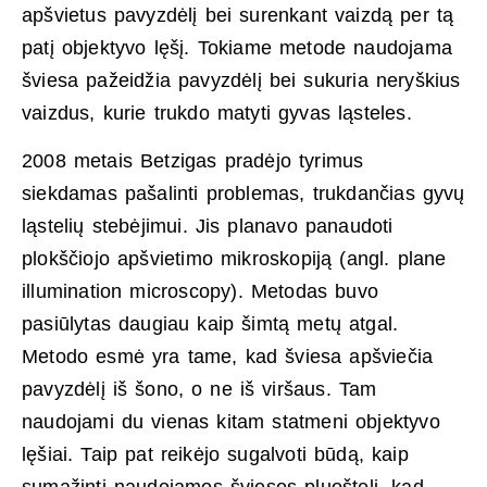
apšvietus pavyzdėlį bei surenkant vaizdą per tą
patį objektyvo lęšį. Tokiame metode naudojama
šviesa pažeidžia pavyzdėlį bei sukuria neryškius
vaizdus, kurie trukdo matyti gyvas ląsteles.
2008 metais Betzigas pradėjo tyrimus
siekdamas pašalinti problemas, trukdančias gyvų
ląstelių stebėjimui. Jis planavo panaudoti
plokščiojo apšvietimo mikroskopiją (angl. plane
illumination microscopy). Metodas buvo
pasiūlytas daugiau kaip šimtą metų atgal.
Metodo esmė yra tame, kad šviesa apšviečia
pavyzdėlį iš šono, o ne iš viršaus. Tam
naudojami du vienas kitam statmeni objektyvo
lęšiai. Taip pat reikėjo sugalvoti būdą, kaip
sumažinti naudojamos šviesos pluoštelį, kad