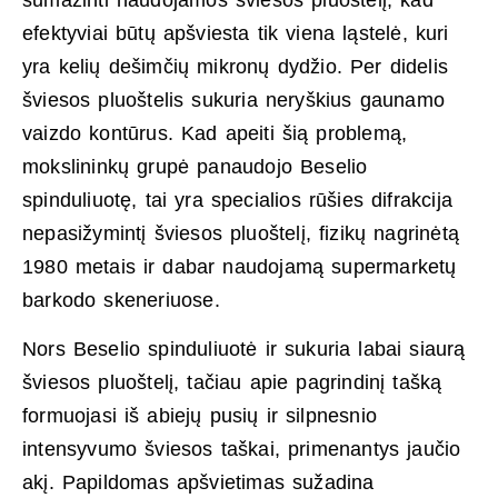
efektyviai būtų apšviesta tik viena ląstelė, kuri
yra kelių dešimčių mikronų dydžio. Per didelis
šviesos pluoštelis sukuria neryškius gaunamo
vaizdo kontūrus. Kad apeiti šią problemą,
mokslininkų grupė panaudojo Beselio
spinduliuotę, tai yra specialios rūšies difrakcija
nepasižymintį šviesos pluoštelį, fizikų nagrinėtą
1980 metais ir dabar naudojamą supermarketų
barkodo skeneriuose.
Nors Beselio spinduliuotė ir sukuria labai siaurą
šviesos pluoštelį, tačiau apie pagrindinį tašką
formuojasi iš abiejų pusių ir silpnesnio
intensyvumo šviesos taškai, primenantys jaučio
akį. Papildomas apšvietimas sužadina