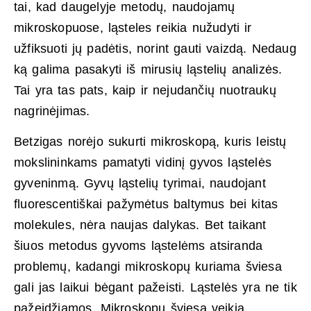
tai, kad daugelyje metodų, naudojamų
mikroskopuose, ląsteles reikia nužudyti ir
užfiksuoti jų padėtis, norint gauti vaizdą. Nedaug
ką galima pasakyti iš mirusių ląstelių analizės.
Tai yra tas pats, kaip ir nejudančių nuotraukų
nagrinėjimas.
Betzigas norėjo sukurti mikroskopą, kuris leistų
mokslininkams pamatyti vidinį gyvos ląstelės
gyveninmą. Gyvų ląstelių tyrimai, naudojant
fluorescentiškai pažymėtus baltymus bei kitas
molekules, nėra naujas dalykas. Bet taikant
šiuos metodus gyvoms ląstelėms atsiranda
problemų, kadangi mikroskopų kuriama šviesa
gali jas laikui bėgant pažeisti. Ląstelės yra ne tik
pažeidžiamos. Mikroskopų šviesa veikia