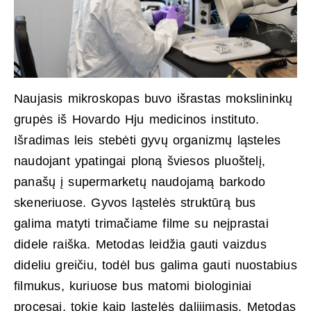
Naujasis mikroskopas buvo išrastas mokslininkų
grupės iš Hovardo Hju medicinos instituto.
Išradimas leis stebėti gyvų organizmų ląsteles
naudojant ypatingai ploną šviesos pluoštelį,
panašų į supermarketų naudojamą barkodo
skeneriuose. Gyvos ląstelės struktūrą bus
galima matyti trimačiame filme su neįprastai
didele raiška. Metodas leidžia gauti vaizdus
dideliu greičiu, todėl bus galima gauti nuostabius
filmukus, kuriuose bus matomi biologiniai
procesai, tokie kaip ląstelės dalijimasis. Metodas