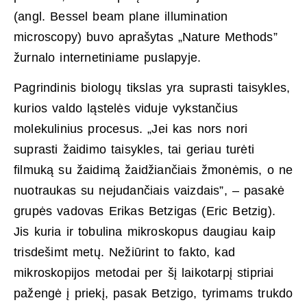
(angl. Bessel beam plane illumination
microscopy) buvo aprašytas „Nature Methods”
žurnalo internetiniame puslapyje.
Pagrindinis biologų tikslas yra suprasti taisykles,
kurios valdo ląstelės viduje vykstančius
molekulinius procesus. „Jei kas nors nori
suprasti žaidimo taisykles, tai geriau turėti
filmuką su žaidimą žaidžiančiais žmonėmis, o ne
nuotraukas su nejudančiais vaizdais”, – pasakė
grupės vadovas Erikas Betzigas (Eric Betzig).
Jis kuria ir tobulina mikroskopus daugiau kaip
trisdešimt metų. Nežiūrint to fakto, kad
mikroskopijos metodai per šį laikotarpį stipriai
pažengė į priekį, pasak Betzigo, tyrimams trukdo