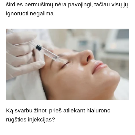
širdies permušimų nėra pavojingi, tačiau visų jų
ignoruoti negalima
Ką svarbu žinoti prieš atliekant hialurono
rūgšties injekcijas?