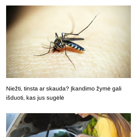
Niežti, tinsta ar skauda? Įkandimo žymė gali
išduoti, kas jus sugėlė