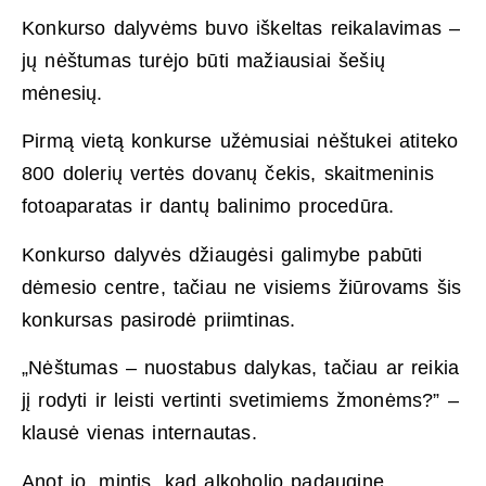
Konkurso dalyvėms buvo iškeltas reikalavimas –
jų nėštumas turėjo būti mažiausiai šešių
mėnesių.
Pirmą vietą konkurse užėmusiai nėštukei atiteko
800 dolerių vertės dovanų čekis, skaitmeninis
fotoaparatas ir dantų balinimo procedūra.
Konkurso dalyvės džiaugėsi galimybe pabūti
dėmesio centre, tačiau ne visiems žiūrovams šis
konkursas pasirodė priimtinas.
„Nėštumas – nuostabus dalykas, tačiau ar reikia
jį rodyti ir leisti vertinti svetimiems žmonėms?” –
klausė vienas internautas.
Anot jo, mintis, kad alkoholio padauginę