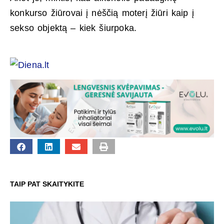
konkurso žiūrovai į nėščią moterį žiūri kaip į
sekso objektą – kiek šiurpoka.
TAIP PAT SKAITYKITE