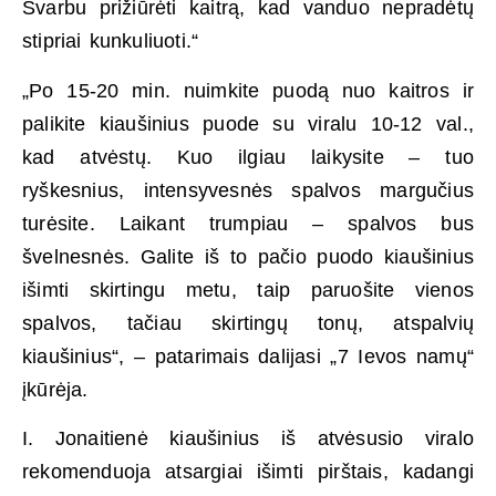
Svarbu prižiūrėti kaitrą, kad vanduo nepradėtų
stipriai kunkuliuoti.“
„Po 15-20 min. nuimkite puodą nuo kaitros ir
palikite kiaušinius puode su viralu 10-12 val.,
kad atvėstų. Kuo ilgiau laikysite – tuo
ryškesnius, intensyvesnės spalvos margučius
turėsite. Laikant trumpiau – spalvos bus
švelnesnės. Galite iš to pačio puodo kiaušinius
išimti skirtingu metu, taip paruošite vienos
spalvos, tačiau skirtingų tonų, atspalvių
kiaušinius“, – patarimais dalijasi „7 Ievos namų“
įkūrėja.
I. Jonaitienė kiaušinius iš atvėsusio viralo
rekomenduoja atsargiai išimti pirštais, kadangi