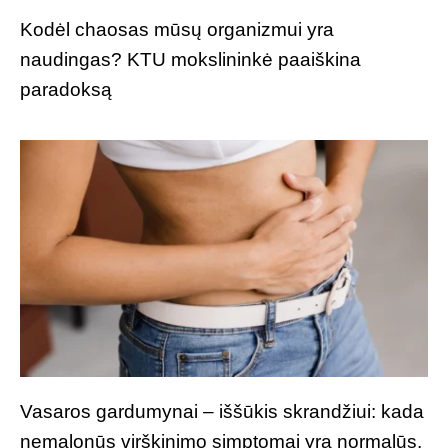
Kodėl chaosas mūsų organizmui yra
naudingas? KTU mokslininkė paaiškina
paradoksą
Vasaros gardumynai – iššūkis skrandžiui: kada
nemalonūs virškinimo simptomai yra normalūs,