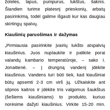
žoleles, lapus, pumpurus, lukštus, šaknis.
Šiandien turime platesnį prieskonių, arbatų
pasirinkimą, todėl galime išgauti kur kas daugiau
skirtingų spalvų.
Kiaušinių paruošimas ir dažymas
„Pirmiausia pasirinkite įvairių lukšto atspalvių
kiaušinius. Juos nuplaukite ir palikite porai
valandų kambario temperatūroje, – sako I.
Jonaitienė. – Į drungną vandenį įdėkite
kiaušinius. Vandens turi būti tiek, kad kiaušiniai
būtų apsemti 2-3 cm virš jų. Užkaiskite ant
silpnos kaitros ir įdėkite tris valgomus šaukštus
(šešiems kiaušiniams) to produkto, kuriuo
norėsime dažyti kiaušinius. Virkite 15-20 min.