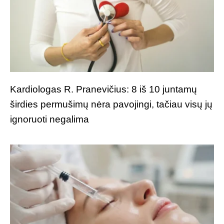
Kardiologas R. Pranevičius: 8 iš 10 juntamų
širdies permušimų nėra pavojingi, tačiau visų jų
ignoruoti negalima