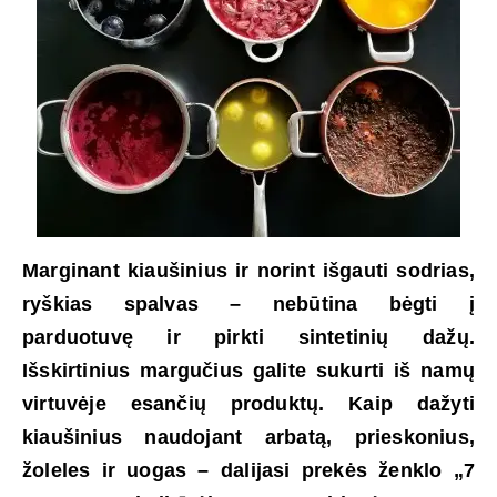
Marginant kiaušinius ir norint išgauti sodrias,
ryškias spalvas – nebūtina bėgti į
parduotuvę ir pirkti sintetinių dažų.
Išskirtinius margučius galite sukurti iš namų
virtuvėje esančių produktų. Kaip dažyti
kiaušinius naudojant arbatą, prieskonius,
žoleles ir uogas – dalijasi prekės ženklo „7