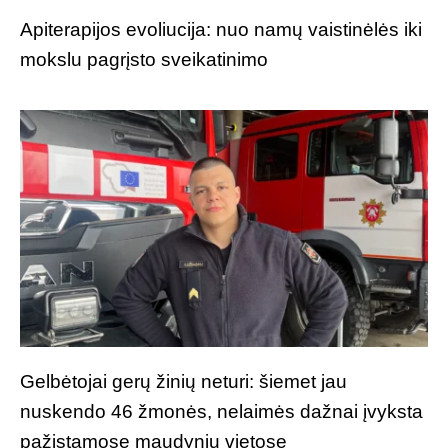
Apiterapijos evoliucija: nuo namų vaistinėlės iki
mokslu pagrįsto sveikatinimo
Gelbėtojai gerų žinių neturi: šiemet jau
nuskendo 46 žmonės, nelaimės dažnai įvyksta
pažįstamose maudynių vietose