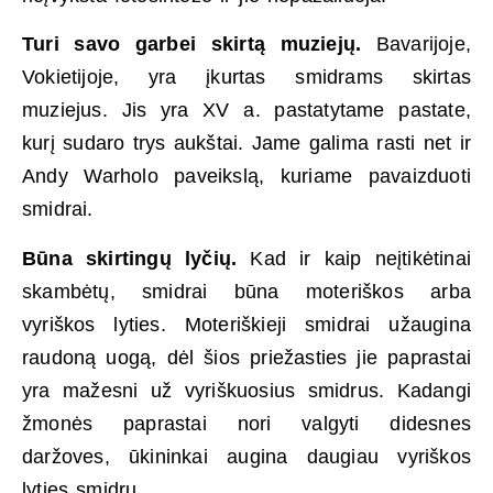
Turi savo garbei skirtą muziejų.
Bavarijoje,
Vokietijoje, yra įkurtas smidrams skirtas
muziejus. Jis yra XV a. pastatytame pastate,
kurį sudaro trys aukštai. Jame galima rasti net ir
Andy Warholo paveikslą, kuriame pavaizduoti
smidrai.
Būna skirtingų lyčių.
Kad ir kaip neįtikėtinai
skambėtų, smidrai būna moteriškos arba
vyriškos lyties. Moteriškieji smidrai užaugina
raudoną uogą, dėl šios priežasties jie paprastai
yra mažesni už vyriškuosius smidrus. Kadangi
žmonės paprastai nori valgyti didesnes
daržoves, ūkininkai augina daugiau vyriškos
lyties smidrų.