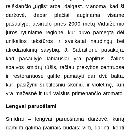
reiškiančio „ūglis“ arba „daigas“. Manoma, kad ši
daržovė, dabar plačiai auginama visame
pasaulyje, atsirado prieš 2000 metų Viduržemio
jūros rytiniame regione, kur buvo pamėgta dėl
unikalios tekstūros ir sveikatai naudingų bei
afrodiziakinių savybių. J. Sabaitienė pasakoja,
kad pasaulyje labiausiai yra paplitusi žalios
spalvos smidrų rūšis, tačiau prekybos centruose
ir restoranuose galite pamatyti dar dvi: baltą,
kuri pasižymi subtilesniu skoniu, ir violetinę, kuri
yra mažesnė ir turi vaisius primenančio aromato.
Lengvai paruošiami
Smidrai – lengvai paruošiama daržovė, kurią
gaminti galima įvairiais būdais: virti, garinti, kepti