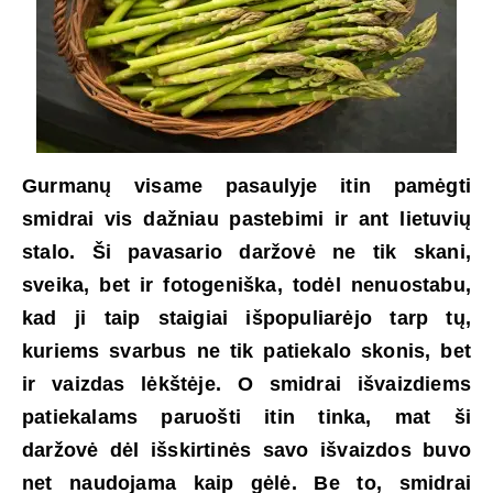
Gurmanų visame pasaulyje itin pamėgti
smidrai vis dažniau pastebimi ir ant lietuvių
stalo. Ši pavasario daržovė ne tik skani,
sveika, bet ir fotogeniška, todėl nenuostabu,
kad ji taip staigiai išpopuliarėjo tarp tų,
kuriems svarbus ne tik patiekalo skonis, bet
ir vaizdas lėkštėje. O smidrai išvaizdiems
patiekalams paruošti itin tinka, mat ši
daržovė dėl išskirtinės savo išvaizdos buvo
net naudojama kaip gėlė. Be to, smidrai