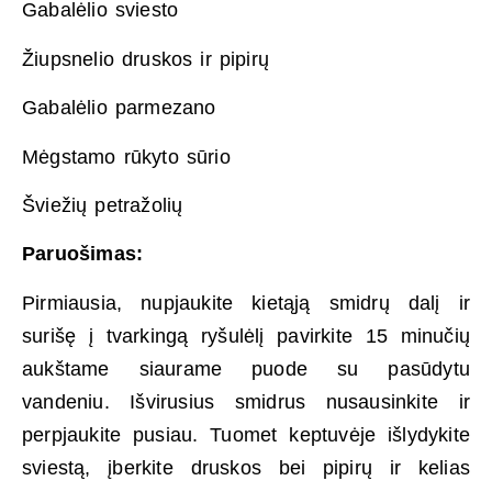
Gabalėlio sviesto
Žiupsnelio druskos ir pipirų
Gabalėlio parmezano
Mėgstamo rūkyto sūrio
Šviežių petražolių
Paruošimas:
Pirmiausia, nupjaukite kietąją smidrų dalį ir
surišę į tvarkingą ryšulėlį pavirkite 15 minučių
aukštame siaurame puode su pasūdytu
vandeniu. Išvirusius smidrus nusausinkite ir
perpjaukite pusiau. Tuomet keptuvėje išlydykite
sviestą, įberkite druskos bei pipirų ir kelias