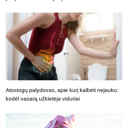
Atostogų palydovas, apie kurį kalbėti nejauku:
kodėl vasarą užkietėja viduriai