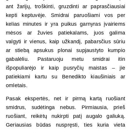
ant žarijų, troškinti, gruzdinti ar paprasčiausiai
kepti keptuvėje. Smidrai paruošiami vos per
kelias minutes ir yra puikus garnyras įvairiems
mėsos ar žuvies patiekalams, juos galima
valgyti ir vienus, kaip užkandį, pabarsčius sūriu
ar stiebą apsukus plonai supjaustyto kumpio
gabalėliu. Pastaruoju metu smidrai itin
išpopuliarėjo ir kaip pusryčių maistas – jie
patiekiami kartu su Benedikto kiaušiniais ar
omletais.
Pasak ekspertės, net ir pirmą kartą ruošiant
smidrus, sudėtinga nebus. Pirmiausia, prieš
ruošiant, reikėtų nukirpti patį augalo galiuką.
Geriausias būdas nuspręsti, ties kuria vieta