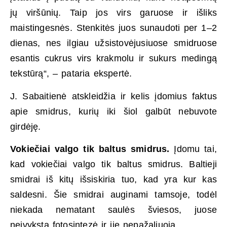
jų viršūnių. Taip jos virs garuose ir išliks
maistingesnės. Stenkitės juos sunaudoti per 1–2
dienas, nes ilgiau užsistovėjusiuose smidruose
esantis cukrus virs krakmolu ir sukurs medingą
tekstūrą“, – pataria ekspertė.
J. Sabaitienė atskleidžia ir kelis įdomius faktus
apie smidrus, kurių iki šiol galbūt nebuvote
girdėję.
Vokiečiai valgo tik baltus smidrus.
Įdomu tai,
kad vokiečiai valgo tik baltus smidrus. Baltieji
smidrai iš kitų išsiskiria tuo, kad yra kur kas
saldesni. Šie smidrai auginami tamsoje, todėl
niekada nematant saulės šviesos, juose
neįvyksta fotosintezė ir jie nepažaliuoja.