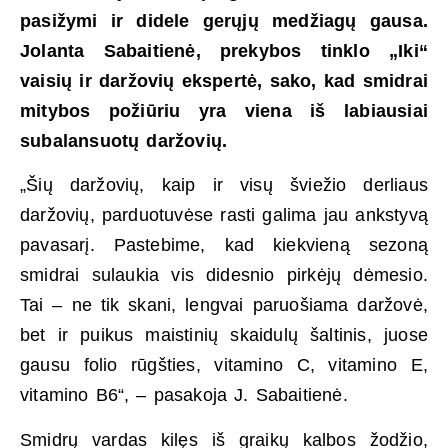
pasižymi ir didele gerųjų medžiagų gausa.
Jolanta Sabaitienė, prekybos tinklo „Iki“
vaisių ir daržovių ekspertė, sako, kad smidrai
mitybos požiūriu yra viena iš labiausiai
subalansuotų daržovių.
„Šių daržovių, kaip ir visų šviežio derliaus
daržovių, parduotuvėse rasti galima jau ankstyvą
pavasarį. Pastebime, kad kiekvieną sezoną
smidrai sulaukia vis didesnio pirkėjų dėmesio.
Tai – ne tik skani, lengvai paruošiama daržovė,
bet ir puikus maistinių skaidulų šaltinis, juose
gausu folio rūgšties, vitamino C, vitamino E,
vitamino B6“, – pasakoja J. Sabaitienė.
Smidrų vardas kilęs iš graikų kalbos žodžio,