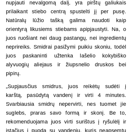
nupjauti nevalgomą dalį, yra pirštų galiukais
prilaikant stiebo centrą spustelti jį per pusę.
Natūralų lūžio tašką galima naudoti kaip
orientyrą likusiems stiebams apipjaustyti. Na, o
juos ruošiant nei daug pastangų, nei ingredientų
neprireiks. Smidrai pasižymi puikiu skoniu, todėl
juos paskaninti užtenka lašelio kokybiško
alyvuogių aliejaus ir žiupsnelio druskos bei
pipirų.
„Supjausčius smidrus, juos reikėtų sudėti į
karštą, pasūdytą vandenį ir virti 4 minutes.
Svarbiausia smidrų nepervirti, nes tuomet jie
suglebs, praras savo formą ir skonį. Be to,
rekomenduojama juos virti surištus į ryšulėlį ir
įstačius į puodą su vandeniu, kuris neapsemtų