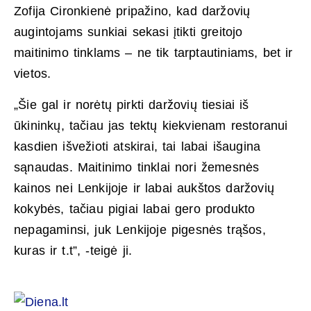
Zofija Cironkienė pripažino, kad daržovių
augintojams sunkiai sekasi įtikti greitojo
maitinimo tinklams – ne tik tarptautiniams, bet ir
vietos.
„Šie gal ir norėtų pirkti daržovių tiesiai iš
ūkininkų, tačiau jas tektų kiekvienam restoranui
kasdien išvežioti atskirai, tai labai išaugina
sąnaudas. Maitinimo tinklai nori žemesnės
kainos nei Lenkijoje ir labai aukštos daržovių
kokybės, tačiau pigiai labai gero produkto
nepagaminsi, juk Lenkijoje pigesnės trąšos,
kuras ir t.t”, -teigė ji.