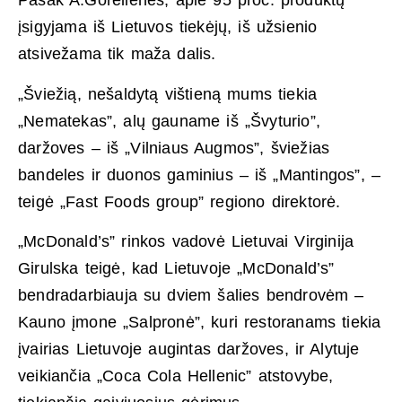
Pasak A.Gorelienės, apie 95 proc. produktų
įsigyjama iš Lietuvos tiekėjų, iš užsienio
atsivežama tik maža dalis.
„Šviežią, nešaldytą vištieną mums tiekia
„Nematekas”, alų gauname iš „Švyturio”,
daržoves – iš „Vilniaus Augmos”, šviežias
bandeles ir duonos gaminius – iš „Mantingos”, –
teigė „Fast Foods group” regiono direktorė.
„McDonald’s” rinkos vadovė Lietuvai Virginija
Girulska teigė, kad Lietuvoje „McDonald’s”
bendradarbiauja su dviem šalies bendrovėm –
Kauno įmone „Salpronė”, kuri restoranams tiekia
įvairias Lietuvoje augintas daržoves, ir Alytuje
veikiančia „Coca Cola Hellenic” atstovybe,