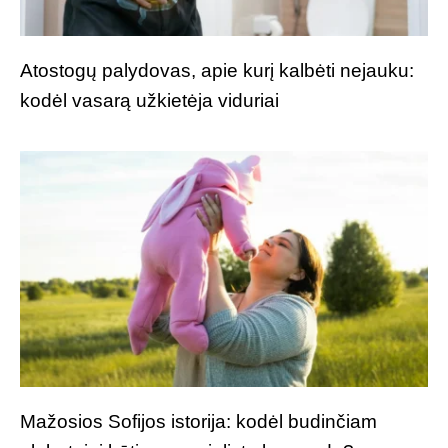
Atostogų palydovas, apie kurį kalbėti nejauku:
kodėl vasarą užkietėja viduriai
Mažosios Sofijos istorija: kodėl budinčiam