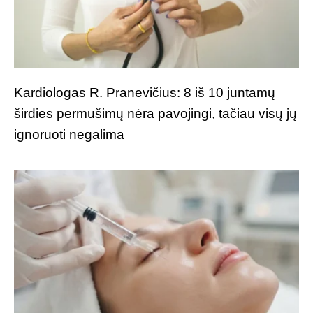
Kardiologas R. Pranevičius: 8 iš 10 juntamų
širdies permušimų nėra pavojingi, tačiau visų jų
ignoruoti negalima