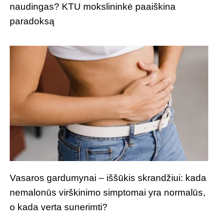
naudingas? KTU mokslininkė paaiškina
paradoksą
Vasaros gardumynai – iššūkis skrandžiui: kada
nemalonūs virškinimo simptomai yra normalūs,
o kada verta sunerimti?