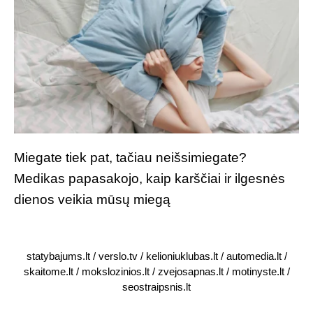
Miegate tiek pat, tačiau neišsimiegate?
Medikas papasakojo, kaip karščiai ir ilgesnės
dienos veikia mūsų miegą
statybajums.lt
/
verslo.tv
/
kelioniuklubas.lt
/
automedia.lt
/
skaitome.lt
/
mokslozinios.lt
/
zvejosapnas.lt
/
motinyste.lt
/
seostraipsnis.lt