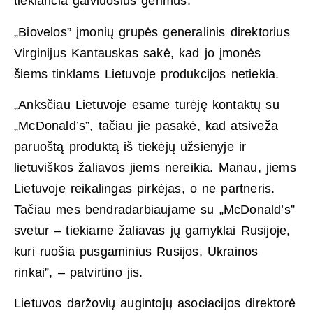
tiekiančia gaiviuosius gėrimus.
„Biovelos” įmonių grupės generalinis direktorius
Virginijus Kantauskas sakė, kad jo įmonės
šiems tinklams Lietuvoje produkcijos netiekia.
„Anksčiau Lietuvoje esame turėję kontaktų su
„McDonald’s”, tačiau jie pasakė, kad atsiveža
paruoštą produktą iš tiekėjų užsienyje ir
lietuviškos žaliavos jiems nereikia. Manau, jiems
Lietuvoje reikalingas pirkėjas, o ne partneris.
Tačiau mes bendradarbiaujame su „McDonald’s”
svetur – tiekiame žaliavas jų gamyklai Rusijoje,
kuri ruošia pusgaminius Rusijos, Ukrainos
rinkai”, – patvirtino jis.
Lietuvos daržovių augintojų asociacijos direktorė