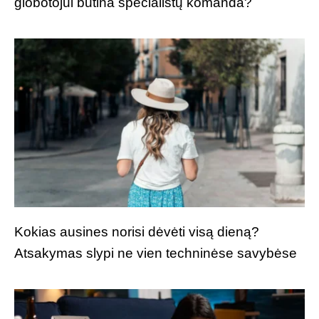
globotojui būtina specialistų komanda?
Kokias ausines norisi dėvėti visą dieną?
Atsakymas slypi ne vien techninėse savybėse