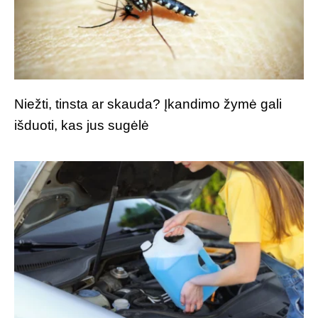
Niežti, tinsta ar skauda? Įkandimo žymė gali
išduoti, kas jus sugėlė