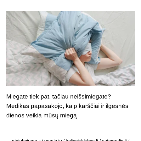
Miegate tiek pat, tačiau neišsimiegate?
Medikas papasakojo, kaip karščiai ir ilgesnės
dienos veikia mūsų miegą
statybajums.lt
/
verslo.tv
/
kelioniuklubas.lt
/
automedia.lt
/