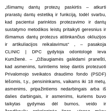
„Išimamų dantų protezų paskirtis – atkurti
prarastų dantų estetiką ir funkciją, todėl svarbu,
kad pacientui parinktos protezavimo ir dantų
sustatymo metodikos leistų pritaikyti geresnius ir
išimamus dantų protezus atitinkančius okliuzijos
ir artikuliacijos reikalavimus“ , – pasakoja
CLINIC | DPC gydytoja odontologė Ieva
Kumžienė. – „Džiaugiamės galėdami pranešti,
kad asmenims, turintiems teisę dantis protezuoti
Privalomojo sveikatos draudimo fondo (PSDF)
lėšomis, t.y., pensininkams, vaikams iki 18 metų,
asmenims, pripažintiems nedarbingais arba iš
dalies darbingais, ir asmenims, kuriems buvo
taikytas gydymas dėl burnos, veido ir