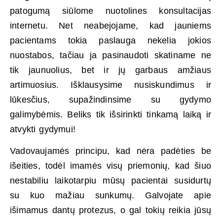
patogumą siūlome nuotolines konsultacijas
internetu. Net neabejojame, kad jauniems
pacientams tokia paslauga nekelia jokios
nuostabos, tačiau ja pasinaudoti skatiname ne
tik jaunuolius, bet ir jų garbaus amžiaus
artimuosius. Išklausysime nusiskundimus ir
lūkesčius, supažindinsime su gydymo
galimybėmis. Beliks tik išsirinkti tinkamą laiką ir
atvykti gydymui!
Vadovaujamės principu, kad nėra padėties be
išeities, todėl imamės visų priemonių, kad šiuo
nestabiliu laikotarpiu mūsų pacientai susidurtų
su kuo mažiau sunkumų. Galvojate apie
išimamus dantų protezus, o gal tokių reikia jūsų