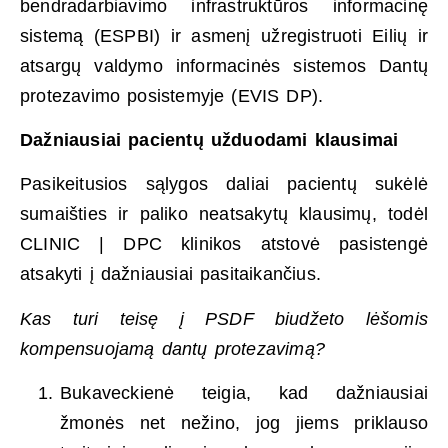
bendradarbiavimo infrastruktūros informacinę
sistemą (ESPBI) ir asmenį užregistruoti Eilių ir
atsargų valdymo informacinės sistemos Dantų
protezavimo posistemyje (EVIS DP).
Dažniausiai pacientų užduodami klausimai
Pasikeitusios sąlygos daliai pacientų sukėlė
sumaišties ir paliko neatsakytų klausimų, todėl
CLINIC | DPC klinikos atstovė pasistengė
atsakyti į dažniausiai pasitaikančius.
Kas turi teisę į PSDF biudžeto lėšomis
kompensuojamą dantų protezavimą?
Bukaveckienė teigia, kad dažniausiai
žmonės net nežino, jog jiems priklauso