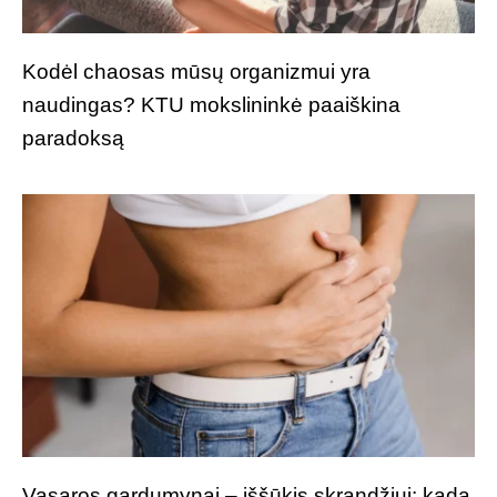
Kodėl chaosas mūsų organizmui yra
naudingas? KTU mokslininkė paaiškina
paradoksą
Vasaros gardumynai – iššūkis skrandžiui: kada