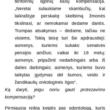
teritorinių ligonių kasų kompensacija.
„Neretai sulaukiame skambučių, kai
laikraštyje perskaitę skelbimą žmonės
tikslinasi, ar nemokamai dedame dantis.
Trumpas atsakymas – dedame, tačiau ne
visiems. Tokią teisę turi šie apdraustieji:
asmenys, kuriems sukako senatvės
pensijos amžius; vaikai iki 18 metų;
asmenys, pripažinti nedarbingais arba iš
dalies darbingais; asmenys, kuriems buvo
taikytas gydymas dėl burnos, veido ir
žandikaulių onkologinės ligos“.
Ką daryti, jeigu noriu gauti protezavimo
kompensaciją?
Pirmiausia reikia keiptis pas odontologą, kuris