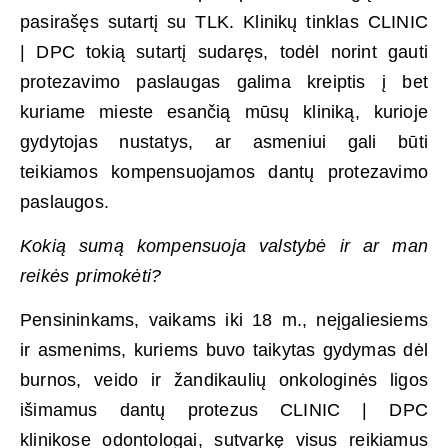
pasirašęs sutartį su TLK. Klinikų tinklas CLINIC
| DPC tokią sutartį sudaręs, todėl norint gauti
protezavimo paslaugas galima kreiptis į bet
kuriame mieste esančią mūsų kliniką, kurioje
gydytojas nustatys, ar asmeniui gali būti
teikiamos kompensuojamos dantų protezavimo
paslaugos.
Kokią
sumą kompensuoja valstybė ir ar man
reikės primokėti?
Pensininkams, vaikams iki 18 m., neįgaliesiems
ir asmenims, kuriems buvo taikytas gydymas dėl
burnos, veido ir žandikaulių onkologinės ligos
išimamus dantų protezus CLINIC | DPC
klinikose odontologai, sutvarkę visus reikiamus