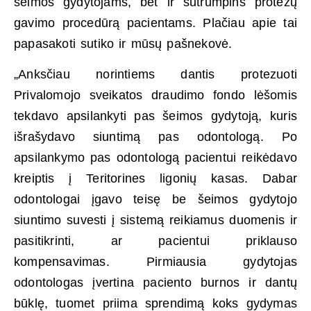
šeimos gydytojams, bet ir sutrumpins protezų
gavimo procedūrą pacientams. Plačiau apie tai
papasakoti sutiko ir mūsų pašnekovė.
„Anksčiau norintiems dantis protezuoti
Privalomojo sveikatos draudimo fondo lėšomis
tekdavo apsilankyti pas šeimos gydytoją, kuris
išrašydavo siuntimą pas odontologą. Po
apsilankymo pas odontologą pacientui reikėdavo
kreiptis į Teritorines ligonių kasas. Dabar
odontologai įgavo teisę be šeimos gydytojo
siuntimo suvesti į sistemą reikiamus duomenis ir
pasitikrinti, ar pacientui priklauso
kompensavimas. Pirmiausia gydytojas
odontologas įvertina paciento burnos ir dantų
būklę, tuomet priima sprendimą koks gydymas