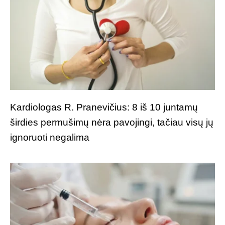
Kardiologas R. Pranevičius: 8 iš 10 juntamų
širdies permušimų nėra pavojingi, tačiau visų jų
ignoruoti negalima