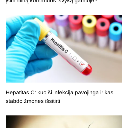
įsimintiną komandos išvyką gamtoje?
Hepatitas C: kuo ši infekcija pavojinga ir kas
stabdo žmones išsitirti