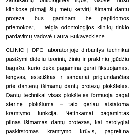
žandikaulių onkologinės ligos, visose mūsų
klinikose pirmąjį šių metų ketvirtį išimami dantų
protezai bus gaminami be papildomos
priemokos“, – teigia odontologijos klinikų tinklo
pardavimų vadovė Laura Bukaveckienė.
CLINIC | DPC laboratorijoje dirbantys technikai
pasižymi dideliu teorinių žinių ir praktinių įgūdžių
bagažu, kurio dėka pagamina gerai fiksuojamas,
lengvas, estetiškas ir sandariai priglundančias
prie dantenų išimamų dantų protezų plokšteles.
Dantų technikai visas plokšteles formuoja pagal
sferinę plokštumą – taip geriau atstatoma
kramtymo funkcija. Netinkamai pagamintas
pilnas išimamas dantų protezas, kai netolygiai
paskirstomas kramtymo krūvis, pagreitina