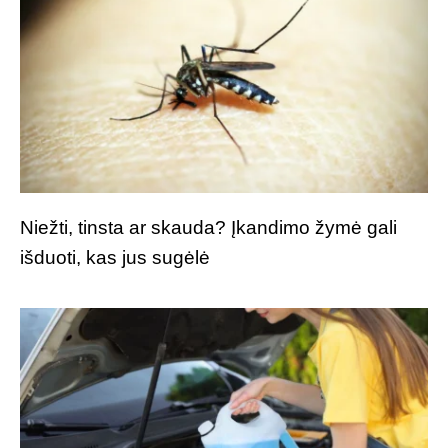
Niežti, tinsta ar skauda? Įkandimo žymė gali
išduoti, kas jus sugėlė