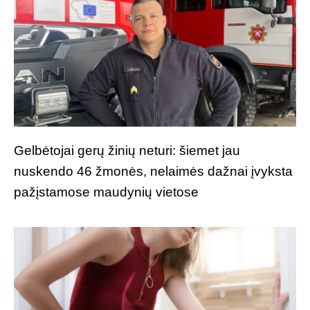
Gelbėtojai gerų žinių neturi: šiemet jau
nuskendo 46 žmonės, nelaimės dažnai įvyksta
pažįstamose maudynių vietose