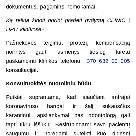
dokumentus, pagamins nemokamai.
Ką reikia žinoti norint pradėti gydymą CLINIC |
DPC klinikose?
Pašnekovės teigimu, protezų kompensaciją
norintys gauti asmenys tiesiog turėtų
paskambinti klinikos telefonu
+370 632 00 005
konsultacijai.
Konsultuokitės nuotoliniu būdu
Puikiai suprantame, kad siaučiant antrajai
koronaviruso bangai ir šalį sukausčius
karantinui, apsilankymai pas odontologą gali
tapti tikru iššūkiu. Besirūpindami savo pacientų
saugumu ir norėdami suteikti kuo didesnį