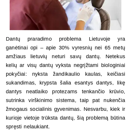
Dantų praradimo problema Lietuvoje yra
ganėtinai opi – apie 30% vyresnių nei 65 metų
amžiaus lietuvių neturi savų dantų. Netekus
kelių ar visų dantų vyksta negrįžtami biologiniai
pokyčiai: nyksta žandikaulio kaulas, keičiasi
sukandimas, krypsta šalia esantys dantys, likę
dantys neatlaiko protezams tenkančio krūvio,
sutrinka virškinimo sistema, taip pat nukenčia
žmogaus socialinis gyvenimas. Nesvarbu, kiek ir
kurioje vietoje trūksta dantų, šią problemą būtina
spręsti nelaukiant.