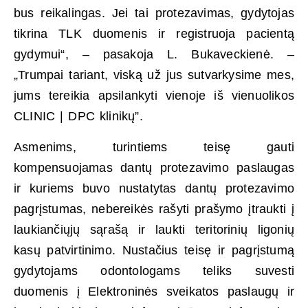
bus reikalingas. Jei tai protezavimas, gydytojas
tikrina TLK duomenis ir registruoja pacientą
gydymui“, – pasakoja L. Bukaveckienė. –
„Trumpai tariant, viską už jus sutvarkysime mes,
jums tereikia apsilankyti vienoje iš vienuolikos
CLINIC | DPC klinikų”.
Asmenims, turintiems teisę gauti
kompensuojamas dantų protezavimo paslaugas
ir kuriems buvo nustatytas dantų protezavimo
pagrįstumas, nebereikės rašyti prašymo įtraukti į
laukiančiųjų sąrašą ir laukti teritorinių ligonių
kasų patvirtinimo. Nustačius teisę ir pagrįstumą
gydytojams odontologams teliks suvesti
duomenis į Elektroninės sveikatos paslaugų ir