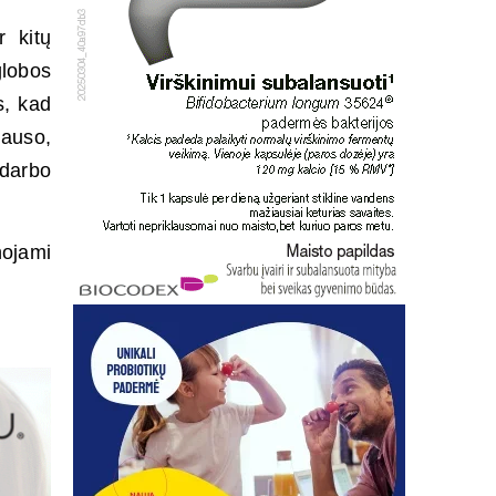
r kitų
globos
s, kad
lauso,
 darbo
nojami