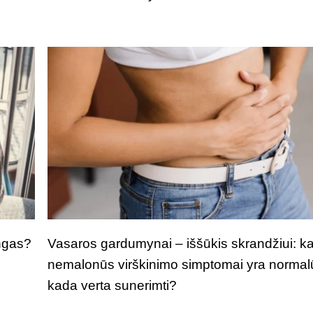
ngas?
Vasaros gardumynai – iššūkis skrandžiui: k
nemalonūs virškinimo simptomai yra normal
kada verta sunerimti?