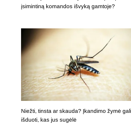
įsimintiną komandos išvyką gamtoje?
Niežti, tinsta ar skauda? Įkandimo žymė gal
išduoti, kas jus sugėlė