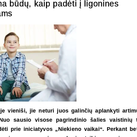
ma būdų, kaip padėti į ligonines
ams
vieniši, jie neturi juos galinčių aplankyti artim
Nuo sausio visose pagrindinio šalies vaistinių t
ėti prie iniciatyvos „Niekieno vaikai“. Perkant be