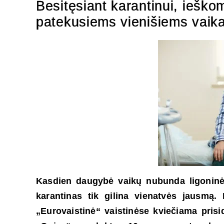
Besitęsiant karantinui, ieško
patekusiems vienišiems vaik
Kasdien daugybė vaikų nubunda ligoninėje 
karantinas tik gilina vienatvės jausmą. 
„Eurovaistinė“ vaistinėse kviečiama prisid