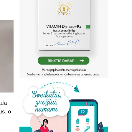
ada
ūs, o