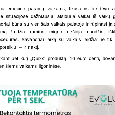
teikia emocinę paramą vaikams, likusiems be tėvų a
se situacijose dažniausiai atsiduria vaikai iš vaikų 
noriai būna su vienišais vaikais palatoje ir rūpinasi jai
mą žaidžia, ramina, migdo, nešioja, guodžia, išk
cedūras. Savanoriai laiką su vaikais leidžia ne tik
oreikiui – ir naktį.
rkant bet kurį „Quixx“ produktą, 10 euro centų dova
enišiems vaikams ligoninėse.