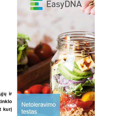
ųjų ir
inklo
t kurį