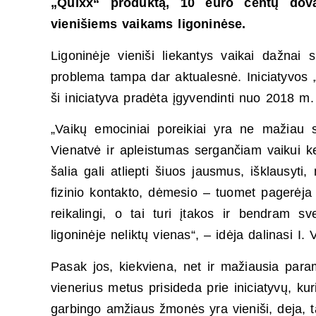
„Quixx“ produktą, 10 euro centų dov
vienišiems vaikams ligoninėse.
Ligoninėje vieniši liekantys vaikai dažnai 
problema tampa dar aktualesnė. Iniciatyvos „
ši iniciatyva pradėta įgyvendinti nuo 2018 m. b
„Vaikų emociniai poreikiai yra ne mažiau s
Vienatvė ir apleistumas sergančiam vaikui k
šalia gali atliepti šiuos jausmus, išklausyti,
fizinio kontakto, dėmesio – tuomet pagerėja 
reikalingi, o tai turi įtakos ir bendram 
ligoninėje neliktų vienas“, – idėja dalinasi I. V
Pasak jos, kiekviena, net ir mažiausia para
vienerius metus prisideda prie iniciatyvų, k
garbingo amžiaus žmonės yra vieniši, deja, ta