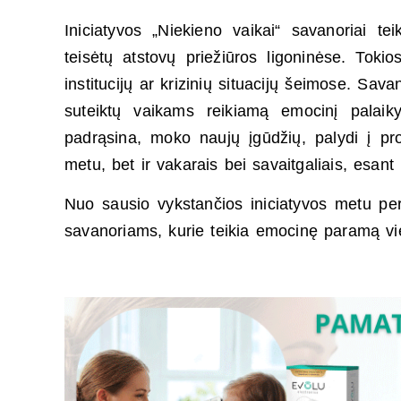
Iniciatyvos „Niekieno vaikai“ savanoriai 
teisėtų atstovų priežiūros ligoninėse. Tokio
institucijų ar krizinių situacijų šeimose. Sava
suteiktų vaikams reikiamą emocinį palaiky
padrąsina, moko naujų įgūdžių, palydi į pro
metu, bet ir vakarais bei savaitgaliais, esant p
Nuo sausio vykstančios iniciatyvos metu pe
savanoriams, kurie teikia emocinę paramą vi