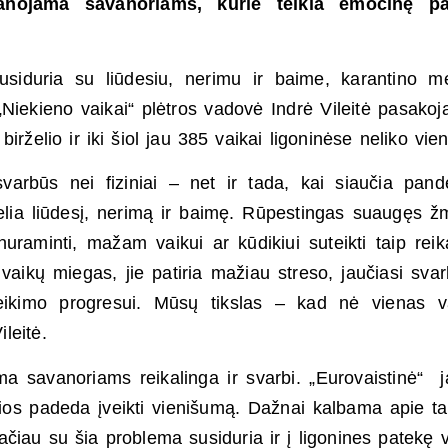
anojama savanoriams, kurie teikia emocinę p
susiduria su liūdesiu, nerimu ir baime, karantino m
Niekieno vaikai“ plėtros vadovė Indrė Vileitė pasakoj
irželio ir iki šiol jau 385 vaikai ligoninėse neliko vien
varbūs nei fiziniai – net ir tada, kai siaučia pand
elia liūdesį, nerimą ir baimę. Rūpestingas suaugęs 
 nuraminti, mažam vaikui ar kūdikiui suteikti taip reik
vaikų miegas, jie patiria mažiau streso, jaučiasi svar
sveikimo progresui. Mūsų tikslas – kad nė vienas v
ileitė.
ma savanoriams reikalinga ir svarbi. „Eurovaistinė“ 
urios padeda įveikti vienišumą. Dažnai kalbama apie ta
čiau su šia problema susiduria ir į ligonines patekę v