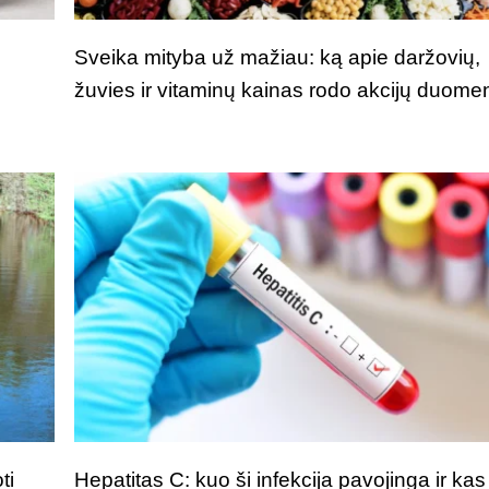
Sveika mityba už mažiau: ką apie daržovių,
žuvies ir vitaminų kainas rodo akcijų duome
ti
Hepatitas C: kuo ši infekcija pavojinga ir kas