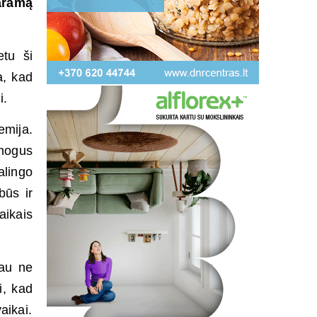
aramą
etu ši
a, kad
i.
emija.
žmogus
alingo
būs ir
aikais
jau ne
i, kad
aikai.