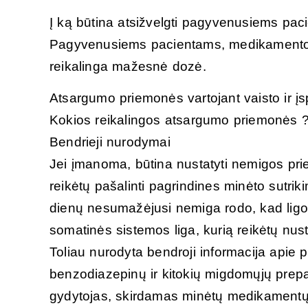
Į ką būtina atsižvelgti pagyvenusiems pac
Pagyvenusiems pacientams, medikamento re
reikalinga mažesnė dozė.
Atsargumo priemonės vartojant vaisto ir įs
Kokios reikalingos atsargumo priemonės 
Bendrieji nurodymai
Jei įmanoma, būtina nustatyti nemigos prie
reikėtų pašalinti pagrindines minėto sutri
dienų nesumažėjusi nemiga rodo, kad ligon
somatinės sistemos liga, kurią reikėtų nusta
Toliau nurodyta bendroji informacija apie 
benzodiazepinų ir kitokių migdomųjų preparat
gydytojas, skirdamas minėtų medikamentų