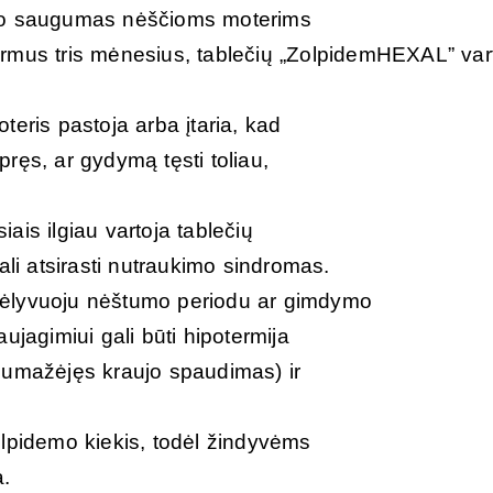
sto saugumas nėščioms moterims
rmus tris mėnesius, tablečių „ZolpidemHEXAL” vart
teris pastoja arba įtaria, kad
spręs, ar gydymą tęsti toliau,
ais ilgiau vartoja tablečių
i atsirasti nutraukimo sindromas.
vėlyvuoju nėštumo periodu ar gimdymo
ujagimiui gali būti hipotermija
sumažėjęs kraujo spaudimas) ir
olpidemo kiekis, todėl žindyvėms
a.