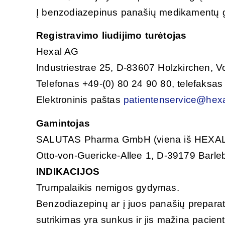
Į benzodiazepinus panašių medikamentų 
Registravimo liudijimo turėtojas
Hexal AG
Industriestrae 25, D-83607 Holzkirchen, Vo
Telefonas +49-(0) 80 24 90 80, telefaksas
Elektroninis paštas
patientenservice@hexa
Gamintojas
SALUTAS Pharma GmbH (viena iš HEXAL
Otto-von-Guericke-Allee 1, D-39179 Barleb
INDIKACIJOS
Trumpalaikis nemigos gydymas.
Benzodiazepinų ar į juos panašių preparatų 
sutrikimas yra sunkus ir jis mažina pacient