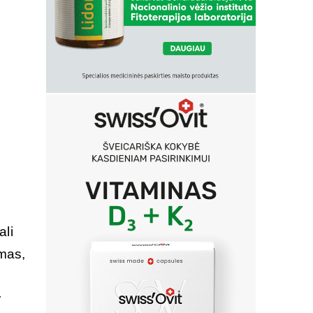
ali
mas,
r