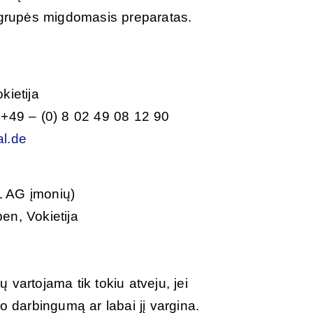
grupės migdomasis preparatas.
kietija
 +49 – (0) 8 02 49 08 12 90
l.de
 AG įmonių)
en, Vokietija
vartojama tik tokiu atveju, jei
o darbingumą ar labai jį vargina.