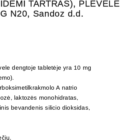
IDEMI TARTRAS), PLĖVELE
 N20, Sandoz d.d.
vele dengtoje tabletėje yra 10 mg
demo).
rboksimetilkrakmolo A natrio
liozė, laktozės monohidratas,
nis bevandenis silicio dioksidas,
ečių.