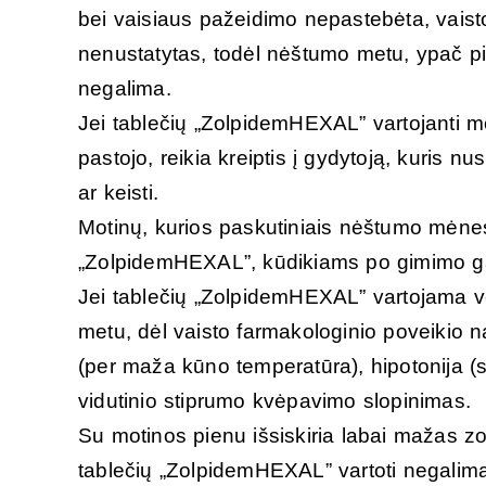
bei vaisiaus pažeidimo nepastebėta, vai
nenustatytas, todėl nėštumo metu, ypač pi
negalima.
Jei tablečių „ZolpidemHEXAL” vartojanti mo
pastojo, reikia kreiptis į gydytoją, kuris nu
ar keisti.
Motinų, kurios paskutiniais nėštumo mėnesi
„ZolpidemHEXAL”, kūdikiams po gimimo gal
Jei tablečių „ZolpidemHEXAL” vartojama 
metu, dėl vaisto farmakologinio poveikio na
(per maža kūno temperatūra), hipotonija (
vidutinio stiprumo kvėpavimo slopinimas.
Su motinos pienu išsiskiria labai mažas z
tablečių „ZolpidemHEXAL” vartoti negalim