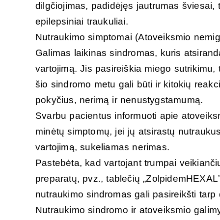
dilgčiojimas, padidėjęs jautrumas šviesai, t
epilepsiniai traukuliai.
Nutraukimo simptomai (Atoveiksmio nemig
Galimas laikinas sindromas, kuris atsira
vartojimą. Jis pasireiškia miego sutrikimu, 
šio sindromo metu gali būti ir kitokių reakc
pokyčius, nerimą ir nenustygstamumą.
Svarbu pacientus informuoti apie atoveik
minėtų simptomų, jei jų atsirastų nutrauk
vartojimą, sukeliamas nerimas.
Pastebėta, kad vartojant trumpai veikianči
preparatų, pvz., tablečių „ZolpidemHEXAL”
nutraukimo sindromas gali pasireikšti tarp 
Nutraukimo sindromo ir atoveiksmio galim