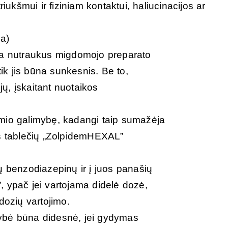
riukšmui ir fiziniam kontaktui, haliucinacijos ar
a)
nda nutraukus migdomojo preparato
tik jis būna sunkesnis. Be to,
ijų, įskaitant nuotaikos
smio galimybę, kadangi taip sumažėja
us tablečių „ZolpidemHEXAL”
ų benzodiazepinų ir į juos panašių
, ypač jei vartojama didelė dozė,
dozių vartojimo.
ybė būna didesnė, jei gydymas