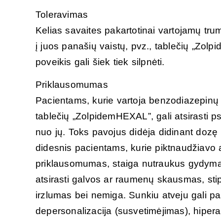
Toleravimas
Kelias savaites pakartotinai vartojamų tr
į juos panašių vaistų, pvz., tablečių „Z
poveikis gali šiek tiek silpnėti.
Priklausomumas
Pacientams, kurie vartoja benzodiazepinų i
tablečių „ZolpidemHEXAL”, gali atsirasti ps
nuo jų. Toks pavojus didėja didinant dozę 
didesnis pacientams, kurie piktnaudžiavo al
priklausomumas, staiga nutraukus gydymą, 
atsirasti galvos ar raumenų skausmas, st
irzlumas bei nemiga. Sunkiu atveju gali pas
depersonalizacija (susvetimėjimas), hiperak