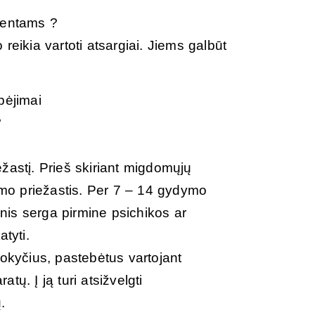
ientams ?
ikia vartoti atsargiai. Jiems galbūt
pėjimai
?
žastį. Prieš skiriant migdomųjų
kimo priežastis. Per 7 – 14 gydymo
is serga pirmine psichikos ar
tyti.
pokyčius, pastebėtus vartojant
ų. Į ją turi atsižvelgti
.