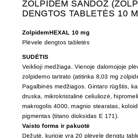
ZOLPIDEM SANDOZ (ZOLP
DENGTOS TABLETĖS 10 MG
ZolpidemHEXAL 10 mg
Plėvele dengtos tabletės
SUDĖTIS
Veiklioji medžiaga. Vienoje dalomojoje plė
zolpidemo tartrato (atitinka 8,03 mg zolpi
Pagalbinės medžiagos. Gintaro rūgštis, ka
druska, mikrokristalinė celiuliozė, hiprome
makrogolis 4000, magnio stearatas, koloidi
pigmentas (titano dioksidas E 171).
Vaisto forma ir pakuotė
Dėžutė, kurioje yra 20 plėvele dengtų tabl