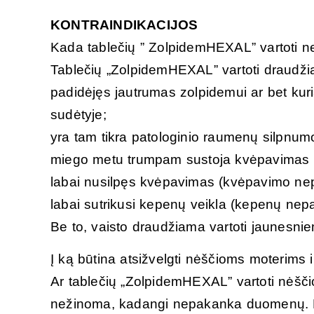
KONTRAINDIKACIJOS
Kada tablečių ” ZolpidemHEXAL” vartoti n
Tablečių „ZolpidemHEXAL” vartoti draudžia
padidėjęs jautrumas zolpidemui ar bet kur
sudėtyje;
yra tam tikra patologinio raumenų silpnumo
miego metu trumpam sustoja kvėpavimas (
labai nusilpęs kvėpavimas (kvėpavimo n
labai sutrikusi kepenų veikla (kepenų n
Be to, vaisto draudžiama vartoti jaunesn
Į ką būtina atsižvelgti nėščioms moterims 
Ar tablečių „ZolpidemHEXAL” vartoti nėšč
nežinoma, kadangi nepakanka duomenų. N