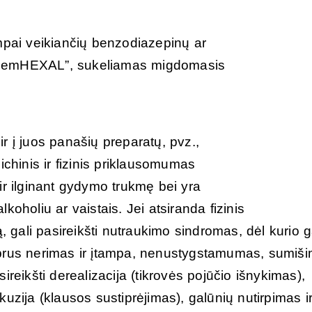
umpai veikiančių benzodiazepinų ar
olpidemHEXAL”, sukeliamas migdomasis
r į juos panašių preparatų, pvz.,
ichinis ir fizinis priklausomumas
ir ilginant gydymo trukmę bei yra
koholiu ar vaistais. Jei atsiranda fizinis
gali pasireikšti nutraukimo sindromas, dėl kurio g
iprus nerimas ir įtampa, nenustygstamumas, sumiši
ireikšti derealizacija (tikrovės pojūčio išnykimas),
uzija (klausos sustiprėjimas), galūnių nutirpimas i