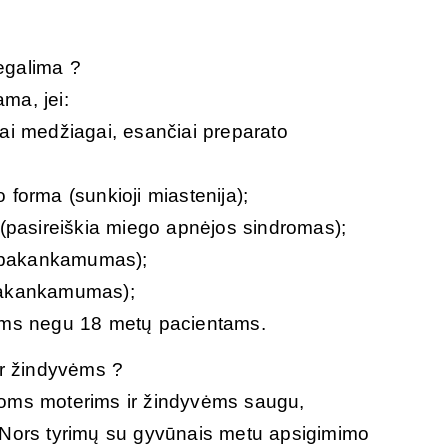
egalima ?
ma, jei:
iai medžiagai, esančiai preparato
 forma (sunkioji miastenija);
pasireiškia miego apnėjos sindromas);
epakankamumas);
epakankamumas);
iems negu 18 metų pacientams.
ir žindyvėms ?
ioms moterims ir žindyvėms saugu,
ors tyrimų su gyvūnais metu apsigimimo