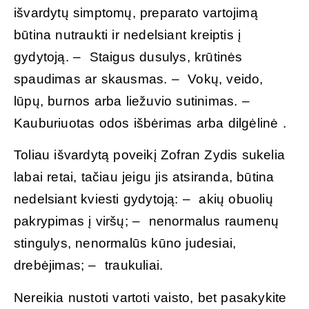
išvardytų simptomų, preparato vartojimą
būtina nutraukti ir nedelsiant kreiptis į
gydytoją. – Staigus dusulys, krūtinės
spaudimas ar skausmas. – Vokų, veido,
lūpų, burnos arba liežuvio sutinimas. –
Kauburiuotas odos išbėrimas arba dilgėlinė .
Toliau išvardytą poveikį Zofran Zydis sukelia
labai retai, tačiau jeigu jis atsiranda, būtina
nedelsiant kviesti gydytoją: – akių obuolių
pakrypimas į viršų; – nenormalus raumenų
stingulys, nenormalūs kūno judesiai,
drebėjimas; – traukuliai.
Nereikia nustoti vartoti vaisto, bet pasakykite