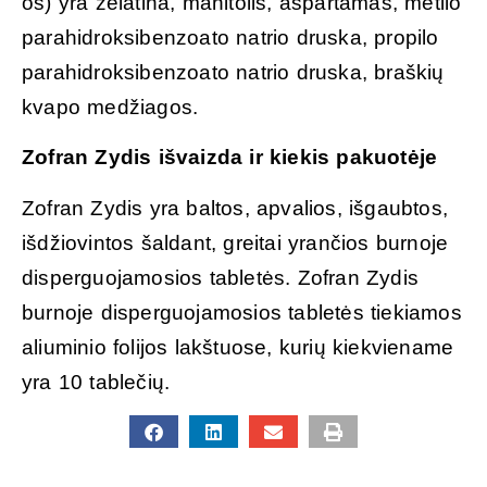
os) yra želatina, manitolis, aspartamas, metilo
parahidroksibenzoato natrio druska, propilo
parahidroksibenzoato natrio druska, braškių
kvapo medžiagos.
Zofran Zydis išvaizda ir kiekis pakuotėje
Zofran Zydis yra baltos, apvalios, išgaubtos,
išdžiovintos šaldant, greitai yrančios burnoje
disperguojamosios tabletės. Zofran Zydis
burnoje disperguojamosios tabletės tiekiamos
aliuminio folijos lakštuose, kurių kiekviename
yra 10 tablečių.