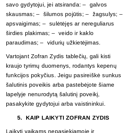
savo gydytojui, jei atsiranda: – galvos
skausmas; – šilumos pojūtis; – žagsulys; –
apsvaigimas; – sulėtėjęs ar nereguliarus
širdies plakimas; – veido ir kaklo
paraudimas; – vidurių užkietėjimas.
Vartojant Zofran Zydis tablečių, gali kisti
kraujo tyrimų duomenys, rodantys kepenų
funkcijos pokyčius. Jeigu pasireiškė sunkus
šalutinis poveikis arba pastebėjote šiame
lapelyje nenurodytą šalutinį poveikį,
pasakykite gydytojui arba vaistininkui.
5. KAIP LAIKYTI
ZOFRAN ZYDIS
Laikyti vaikams nepasiekiamoje ir