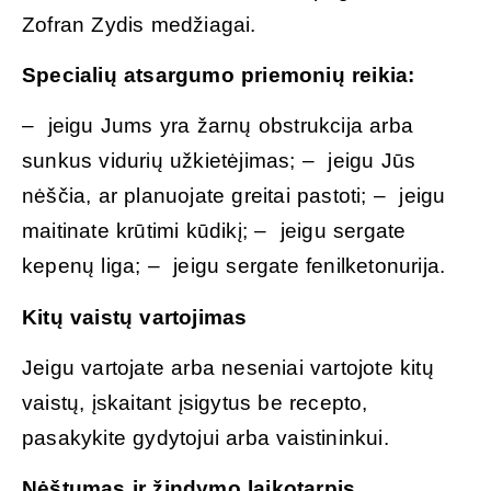
Zofran Zydis medžiagai.
Specialių atsargumo priemonių reikia:
– jeigu Jums yra žarnų obstrukcija arba
sunkus vidurių užkietėjimas; – jeigu Jūs
nėščia, ar planuojate greitai pastoti; – jeigu
maitinate krūtimi kūdikį; – jeigu sergate
kepenų liga; – jeigu sergate fenilketonurija.
Kitų vaistų vartojimas
Jeigu vartojate arba neseniai vartojote kitų
vaistų, įskaitant įsigytus be recepto,
pasakykite gydytojui arba vaistininkui.
Nėštumas ir žindymo laikotarpis