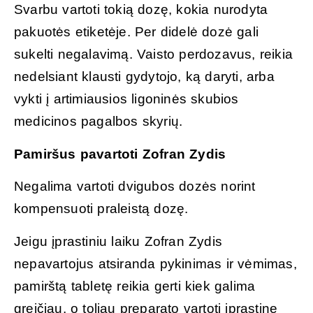
Svarbu vartoti tokią dozę, kokia nurodyta
pakuotės etiketėje. Per didelė dozė gali
sukelti negalavimą. Vaisto perdozavus, reikia
nedelsiant klausti gydytojo, ką daryti, arba
vykti į artimiausios ligoninės skubios
medicinos pagalbos skyrių.
Pamiršus pavartoti Zofran Zydis
Negalima vartoti dvigubos dozės norint
kompensuoti praleistą dozę.
Jeigu įprastiniu laiku Zofran Zydis
nepavartojus atsiranda pykinimas ir vėmimas,
pamirštą tabletę reikia gerti kiek galima
greičiau, o toliau preparato vartoti įprastine