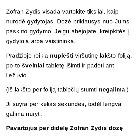
Zofran Zydis visada vartokite tiksliai, kaip
nurodė gydytojas. Dozė priklausys nuo Jums
paskirto gydymo. Jeigu abejojate, kreipkitės į
gydytoją arba vaistininką.
Pradžioje reikia
nuplėšti
viršutinę lakšto foliją,
po to
švelniai
tabletę išimti ir padėti ant
liežuvio.
(Iš lakšto per foliją tablečių stumti
negalima
.)
Ji suyra per kelias sekundes, todėl lengvai
galima nuryti.
Pavartojus per didelę Zofran Zydis dozę