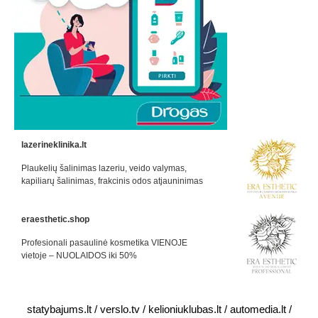
lazerineklinika.lt
Plaukelių šalinimas lazeriu, veido valymas,
kapiliarų šalinimas, frakcinis odos atjauninimas
eraesthetic.shop
Profesionali pasaulinė kosmetika VIENOJE
vietoje – NUOLAIDOS iki 50%
statybajums.lt
/
verslo.tv
/
kelioniuklubas.lt
/
automedia.lt
/